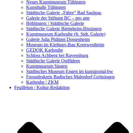
Kunstwettbewerbe, Ausschreibungen für Künstler
Neues Kunstmuseum Tübingen
Kunsthalle Tübingen
Städtische Galerie „Fähre“ Bad Saulgau
Galerie der Stiftung BC – pro arte
Böblingen: | Städtische Galerie
Städtische Galerie Bietigheim-Bissingen
Kunstmuseum Karlsruhe (fr. Stdt. Galerie)
Galerie Julia Philippi Dossenheim
Museum im Kleihues-Bau Kornwestheim
GEDOK Karlsruhe
Schloss Achberg bei Ravensburg
Städtische Galerie Ostfildern
Kunstmuseum Singen
Städtisches Museum Engen im kunstportal-bw
Freundeskreis Badisches Malerdorf Grötzingen
Karlsruhe | ZKM
Feuilleton / Kultur-Redaktion