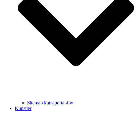
Uli Rothfuss
Harald Schwiers
Sitemap kunstportal-bw
Künstler
Buchtipps von Prof. Uli Rothfuss