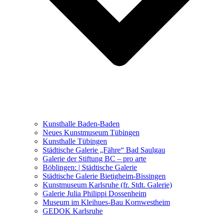
Ausstellungen 2021 – 2023
Malerei, Zeichnung, Fotografie
Skulptur und Installation
Musik, Literatur und andere
Kunstvermittler
Was seither geschah
Kunsthalle Baden-Baden
Kunstwettbewerbe, Ausschreibungen für Künstler
Neues Kunstmuseum Tübingen
Kunsthalle Tübingen
Städtische Galerie „Fähre“ Bad Saulgau
Galerie der Stiftung BC – pro arte
Böblingen: | Städtische Galerie
Städtische Galerie Bietigheim-Bissingen
Kunstmuseum Karlsruhe (fr. Stdt. Galerie)
Galerie Julia Philippi Dossenheim
Museum im Kleihues-Bau Kornwestheim
GEDOK Karlsruhe