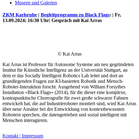
Museen und Galerien
ZKM Karlsruhe
|
Begleitprogramm zu Black Flags
: | Fr,
13.09.2024; 16:30 Uhr| Gespräch mit Kai Arras
© Kai Arras
Kai Arras ist Professor für Autonome Systeme am neu gegründeten
Institut für Künstliche Intelligenz an der Universität Stuttgart, an
Uli Rothfuss
dem er das Socially Intelligent Robotics Lab leitet und dort an
grundlegenden Fragen zur KI-basierten Robotik und Mensch-
Roboter-Interaktion forscht. Ausgehend von William Forsythes
Installation »Black Flags« (2014), für die dieser eine komplexe,
kontrapunktische Choreografie für zwei große schwarze Fahnen
entwickelt hat, die auf Industrieroboter montiert sind, wird Kai Arras
über neue Ansätze bei der Entwicklung von kontextbewussten
Harald Schwiers
Robotern sprechen, die datengetrieben und sozial intelligent mit
Menschen interagieren.
Kontakt | Impressum