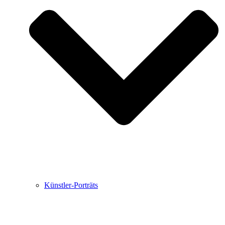
Buchbesprechungen von Harald Schwiers
Haralds Streifzüge
Hörtipps von Harald Schwiers
Kunstausflüge mit Sigrid Balke
Marc Peschke – Out of The Länd
Buchtipps von Uli Rothfuss
Hausbesuche
Frederick D. Bunsen – Kunst
Bildergeschichten von Jürgen Linde und Dietmar
Zankel
Kunsttheorie: Kunstführer und Flugschwein
Kunst geht weiter.
Künstler-Porträts