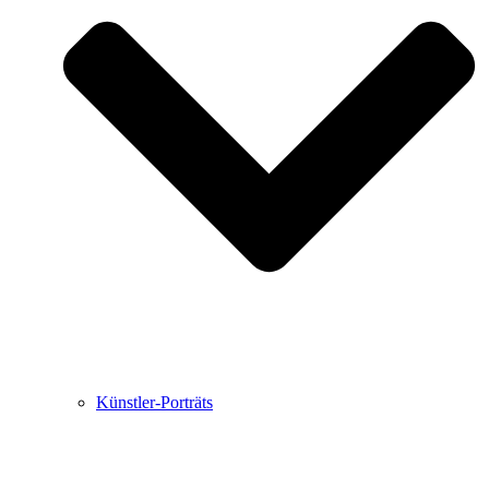
Buchbesprechungen von Harald Schwiers
Haralds Streifzüge
Hörtipps von Harald Schwiers
Kunstausflüge mit Sigrid Balke
Marc Peschke – Out of The Länd
Buchtipps von Uli Rothfuss
Hausbesuche
Frederick D. Bunsen – Kunst
Bildergeschichten von Jürgen Linde und Dietmar
Zankel
Kunsttheorie: Kunstführer und Flugschwein
Kunst geht weiter.
Künstler-Porträts