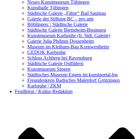
Kunstwettbewerbe, Ausschreibungen für Künstler
Neues Kunstmuseum Tübingen
Kunsthalle Tübingen
Städtische Galerie „Fähre“ Bad Saulgau
Galerie der Stiftung BC – pro arte
Böblingen: | Städtische Galerie
Städtische Galerie Bietigheim-Bissingen
Kunstmuseum Karlsruhe (fr. Stdt. Galerie)
Galerie Julia Philippi Dossenheim
Museum im Kleihues-Bau Kornwestheim
GEDOK Karlsruhe
Schloss Achberg bei Ravensburg
Städtische Galerie Ostfildern
Kunstmuseum Singen
Städtisches Museum Engen im kunstportal-bw
Freundeskreis Badisches Malerdorf Grötzingen
Karlsruhe | ZKM
Feuilleton / Kultur-Redaktion