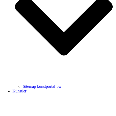
Uli Rothfuss
Harald Schwiers
Sitemap kunstportal-bw
Künstler
Buchtipps von Prof. Uli Rothfuss