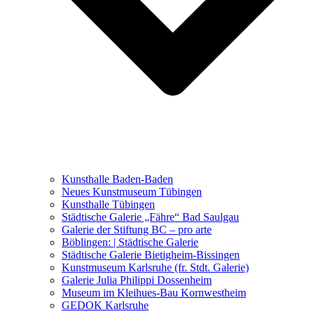
Ausstellungen 2021 – 2023
Malerei, Zeichnung, Fotografie
Skulptur und Installation
Musik, Literatur und andere
Kunstvermittler
Was seither geschah
Kunsthalle Baden-Baden
Kunstwettbewerbe, Ausschreibungen für Künstler
Neues Kunstmuseum Tübingen
Kunsthalle Tübingen
Städtische Galerie „Fähre“ Bad Saulgau
Galerie der Stiftung BC – pro arte
Böblingen: | Städtische Galerie
Städtische Galerie Bietigheim-Bissingen
Kunstmuseum Karlsruhe (fr. Stdt. Galerie)
Galerie Julia Philippi Dossenheim
Museum im Kleihues-Bau Kornwestheim
GEDOK Karlsruhe