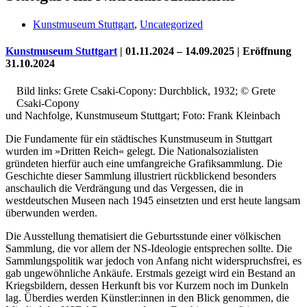
Kunstmuseum Stuttgart
,
Uncategorized
Kunstmuseum Stuttgart
| 01.11.2024 – 14.09.2025 | Eröffnung
31.10.2024
Bild links: Grete Csaki-Copony: Durchblick, 1932; © Grete
Csaki-Copony
und Nachfolge, Kunstmuseum Stuttgart; Foto: Frank Kleinbach
Die Fundamente für ein städtisches Kunstmuseum in Stuttgart
wurden im »Dritten Reich« gelegt. Die Nationalsozialisten
gründeten hierfür auch eine umfangreiche Grafiksammlung. Die
Uli Rothfuss
Geschichte dieser Sammlung illustriert rückblickend besonders
anschaulich die Verdrängung und das Vergessen, die in
westdeutschen Museen nach 1945 einsetzten und erst heute langsam
überwunden werden.
Die Ausstellung thematisiert die Geburtsstunde einer völkischen
Harald Schwiers
Sammlung, die vor allem der NS-Ideologie entsprechen sollte. Die
Sammlungspolitik war jedoch von Anfang nicht widerspruchsfrei, es
gab ungewöhnliche Ankäufe. Erstmals gezeigt wird ein Bestand an
Kriegsbildern, dessen Herkunft bis vor Kurzem noch im Dunkeln
lag. Überdies werden Künstler:innen in den Blick genommen, die