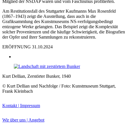
Mitglied der NSDAP waren und vom Faschismus profitierten.
Am Restitutionsfall des Stuttgarter Kaufmanns Max Rosenfeld
(1867–1943) zeigt die Ausstellung, dass auch in die
Grafiksammlung des Kunstmuseums NS-verfolgungsbedingt
entzogene Werke gelangten. Das Beispiel zeigt die Komplexität
solcher Provenienzen und die häufige Schwierigkeit, die Biografien
Buchtipps von Prof. Uli Rothfuss
der Opfer und ihrer Sammlungen zu rekonstruieren.
ERÖFFNUNG 31.10.2024
Kurt Dellian, Zerstörter Bunker, 1940
© Kurt Dellian und Nachfolge / Foto: Kunstmuseum Stuttgart,
Frank Kleinbach
Buchbesprechungen von Harald Schwiers
Haralds Streifzüge
Hörtipps von Harald Schwiers
Kontakt | Impressum
Kunstausflüge mit Sigrid Balke
Marc Peschke – Out of The Länd
Buchtipps von Uli Rothfuss
Wir über uns | Angebot
Hausbesuche
Frederick D. Bunsen – Kunst