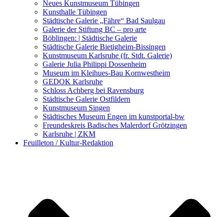
Kunstwettbewerbe, Ausschreibungen für Künstler
Neues Kunstmuseum Tübingen
Kunsthalle Tübingen
Städtische Galerie „Fähre“ Bad Saulgau
Galerie der Stiftung BC – pro arte
Böblingen: | Städtische Galerie
Städtische Galerie Bietigheim-Bissingen
Kunstmuseum Karlsruhe (fr. Stdt. Galerie)
Galerie Julia Philippi Dossenheim
Museum im Kleihues-Bau Kornwestheim
GEDOK Karlsruhe
Schloss Achberg bei Ravensburg
Städtische Galerie Ostfildern
Kunstmuseum Singen
Städtisches Museum Engen im kunstportal-bw
Freundeskreis Badisches Malerdorf Grötzingen
Karlsruhe | ZKM
Feuilleton / Kultur-Redaktion