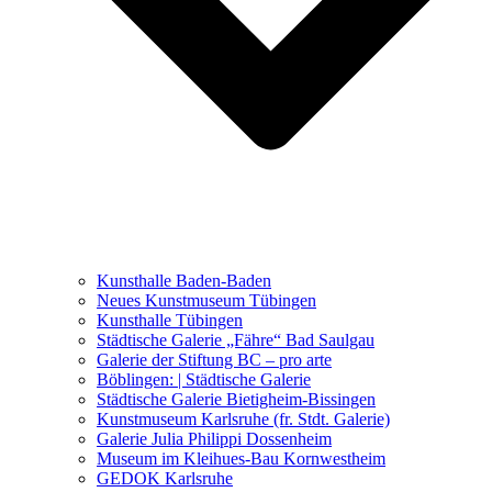
Ausstellungen 2021 – 2023
Malerei, Zeichnung, Fotografie
Skulptur und Installation
Musik, Literatur und andere
Kunstvermittler
Was seither geschah
Kunsthalle Baden-Baden
Kunstwettbewerbe, Ausschreibungen für Künstler
Neues Kunstmuseum Tübingen
Kunsthalle Tübingen
Städtische Galerie „Fähre“ Bad Saulgau
Galerie der Stiftung BC – pro arte
Böblingen: | Städtische Galerie
Städtische Galerie Bietigheim-Bissingen
Kunstmuseum Karlsruhe (fr. Stdt. Galerie)
Galerie Julia Philippi Dossenheim
Museum im Kleihues-Bau Kornwestheim
GEDOK Karlsruhe