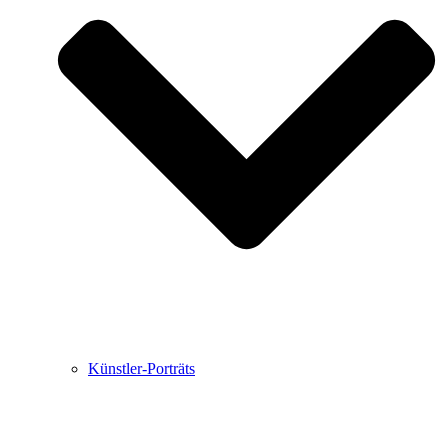
Buchbesprechungen von Harald Schwiers
Haralds Streifzüge
Hörtipps von Harald Schwiers
Kunstausflüge mit Sigrid Balke
Marc Peschke – Out of The Länd
Buchtipps von Uli Rothfuss
Hausbesuche
Frederick D. Bunsen – Kunst
Bildergeschichten von Jürgen Linde und Dietmar
Zankel
Kunsttheorie: Kunstführer und Flugschwein
Kunst geht weiter.
Künstler-Porträts