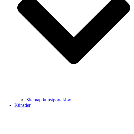
Uli Rothfuss
Harald Schwiers
Sitemap kunstportal-bw
Künstler
Buchtipps von Prof. Uli Rothfuss