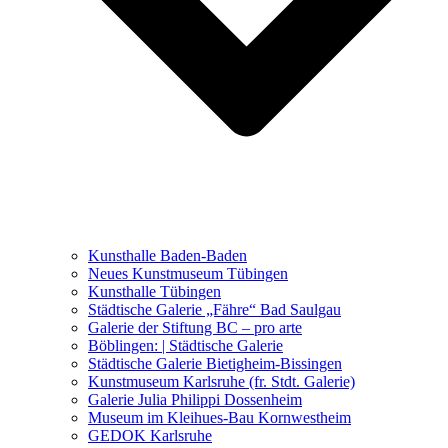
Ausstellungen 2021 – 2023
Malerei, Zeichnung, Fotografie
Skulptur und Installation
Musik, Literatur und andere
Kunstvermittler
Was seither geschah
Kunsthalle Baden-Baden
Kunstwettbewerbe, Ausschreibungen für Künstler
Neues Kunstmuseum Tübingen
Kunsthalle Tübingen
Städtische Galerie „Fähre“ Bad Saulgau
Galerie der Stiftung BC – pro arte
Böblingen: | Städtische Galerie
Städtische Galerie Bietigheim-Bissingen
Kunstmuseum Karlsruhe (fr. Stdt. Galerie)
Galerie Julia Philippi Dossenheim
Museum im Kleihues-Bau Kornwestheim
GEDOK Karlsruhe