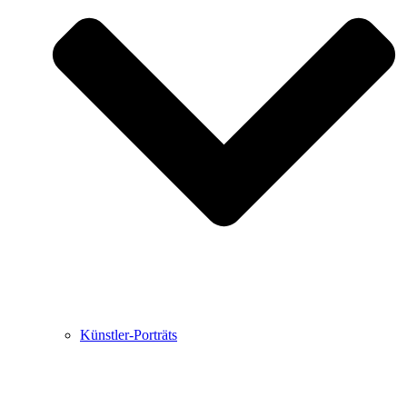
Buchbesprechungen von Harald Schwiers
Haralds Streifzüge
Hörtipps von Harald Schwiers
Kunstausflüge mit Sigrid Balke
Marc Peschke – Out of The Länd
Buchtipps von Uli Rothfuss
Hausbesuche
Frederick D. Bunsen – Kunst
Bildergeschichten von Jürgen Linde und Dietmar
Zankel
Kunsttheorie: Kunstführer und Flugschwein
Kunst geht weiter.
Künstler-Porträts