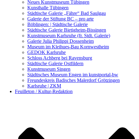
Kunstwettbewerbe, Ausschreibungen für Künstler
Neues Kunstmuseum Tübingen
Kunsthalle Tübingen
Städtische Galerie „Fähre“ Bad Saulgau
Galerie der Stiftung BC – pro arte
Böblingen: | Städtische Galerie
Städtische Galerie Bietigheim-Bissingen
Kunstmuseum Karlsruhe (fr. Stdt. Galerie)
Galerie Julia Philippi Dossenheim
Museum im Kleihues-Bau Kornwestheim
GEDOK Karlsruhe
Schloss Achberg bei Ravensburg
Städtische Galerie Ostfildern
Kunstmuseum Singen
Städtisches Museum Engen im kunstportal-bw
Freundeskreis Badisches Malerdorf Grötzingen
Karlsruhe | ZKM
Feuilleton / Kultur-Redaktion