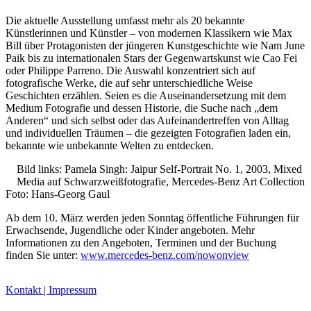
Die aktuelle Ausstellung umfasst mehr als 20 bekannte
Künstlerinnen und Künstler – von modernen Klassikern wie Max
Bill über Protagonisten der jüngeren Kunstgeschichte wie Nam June
Paik bis zu internationalen Stars der Gegenwartskunst wie Cao Fei
oder Philippe Parreno. Die Auswahl konzentriert sich auf
fotografische Werke, die auf sehr unterschiedliche Weise
Buchtipps von Prof. Uli Rothfuss
Geschichten erzählen. Seien es die Auseinandersetzung mit dem
Medium Fotografie und dessen Historie, die Suche nach „dem
Anderen“ und sich selbst oder das Aufeinandertreffen von Alltag
und individuellen Träumen – die gezeigten Fotografien laden ein,
bekannte wie unbekannte Welten zu entdecken.
Bild links: Pamela Singh: Jaipur Self-Portrait No. 1, 2003, Mixed
Media auf Schwarzweißfotografie, Mercedes-Benz Art Collection
Foto: Hans-Georg Gaul
Ab dem 10. März werden jeden Sonntag öffentliche Führungen für
Buchbesprechungen von Harald Schwiers
Erwachsende, Jugendliche oder Kinder angeboten. Mehr
Haralds Streifzüge
Informationen zu den Angeboten, Terminen und der Buchung
Hörtipps von Harald Schwiers
finden Sie unter:
www.mercedes-benz.com/nowonview
Kunstausflüge mit Sigrid Balke
Marc Peschke – Out of The Länd
Buchtipps von Uli Rothfuss
Kontakt | Impressum
Hausbesuche
Frederick D. Bunsen – Kunst