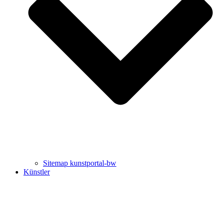
Uli Rothfuss
Harald Schwiers
Sitemap kunstportal-bw
Künstler
Buchtipps von Prof. Uli Rothfuss