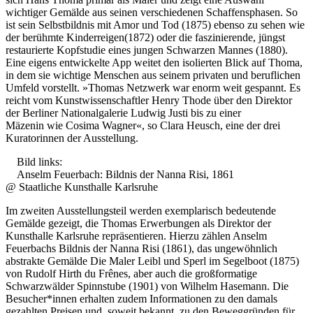
wichtiger Gemälde aus seinen verschiedenen Schaffensphasen. So
Bildergeschichten von Jürgen Linde und Dietmar
ist sein Selbstbildnis mit Amor und Tod (1875) ebenso zu sehen wie
Zankel
der berühmte Kinderreigen(1872) oder die faszinierende, jüngst
Kunsttheorie: Kunstführer und Flugschwein
restaurierte Kopfstudie eines jungen Schwarzen Mannes (1880).
Kunst geht weiter.
Eine eigens entwickelte App weitet den isolierten Blick auf Thoma,
in dem sie wichtige Menschen aus seinem privaten und beruflichen
Umfeld vorstellt. »Thomas Netzwerk war enorm weit gespannt. Es
reicht vom Kunstwissenschaftler Henry Thode über den Direktor
der Berliner Nationalgalerie Ludwig Justi bis zu einer
Mäzenin wie Cosima Wagner«, so Clara Heusch, eine der drei
Kuratorinnen der Ausstellung.
Bild links:
Anselm Feuerbach: Bildnis der Nanna Risi, 1861
@ Staatliche Kunsthalle Karlsruhe
Im zweiten Ausstellungsteil werden exemplarisch bedeutende
Gemälde gezeigt, die Thomas Erwerbungen als Direktor der
Kunsthalle Karlsruhe repräsentieren. Hierzu zählen Anselm
Feuerbachs Bildnis der Nanna Risi (1861), das ungewöhnlich
abstrakte Gemälde Die Maler Leibl und Sperl im Segelboot (1875)
von Rudolf Hirth du Frênes, aber auch die großformatige
Schwarzwälder Spinnstube (1901) von Wilhelm Hasemann. Die
Besucher*innen erhalten zudem Informationen zu den damals
gezahlten Preisen und, soweit bekannt, zu den Beweggründen für