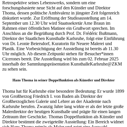
Retrospektive seines Lebenswerks, sondern um eine
forschungsbasierte neue Sicht auf den Künstler und Direktor
Thoma, dessen politische Ambivalenz in jüngster Zeit folgenreich
diskutiert wurde. Zur Eröffnung der Studioausstellung am 14.
September um 12.30 Uhr wird Staatssekretär Arne Braun im
Rahmen einer öffentlichen Matinee ein Grußwort sprechen. Im
Anschluss an die Begrüßung durch Prof. Dr. Frédéric Bußmann,
Buchtipps von Prof. Uli Rothfuss
Direktor der Staatlichen Kunsthalle Karlsruhe, folgt eine Einführung
von Dr. Leonie Beiersdorf, Kuratorin für Neuere Malerei und
Plastik. Eine Vorbesichtigung der Ausstellung ist bereits ab 11.30
Uhr möglich. Ab diesem Zeitpunkt stehen für Besucher*innen
Cicerones bereit. Die Ausstellung wird bis zum 02. Februar 2025
innerhalb der Sammlungspräsentation KunsthalleKarlsruhe@ZKM
zu sehen sein.
Hans Thoma in seiner Doppelfunktion als Künstler und Direktor
Thoma hat für Karlsruhe eine besondere Bedeutung: Er wurde 1899
Buchbesprechungen von Harald Schwiers
von Großherzog Friedrich I. von Baden als Direktor der
Haralds Streifzüge
Großherzoglichen Galerie und Lehrer an der Akademie nach
Hörtipps von Harald Schwiers
Karlsruhe berufen. Zwanzig Jahre lang wirkte er als der letzte große
Kunstausflüge mit Sigrid Balke
Malerdirektor der heutigen Kunsthalle und prägte für einen langen
Marc Peschke – Out of The Länd
Zeitraum ihre Geschicke. Thomas Doppelfunktion als Künstler und
Buchtipps von Uli Rothfuss
Direktor bestimmt die zweigeteilte Ausstellung: Ein Bereich widmet
Hausbesuche
sich Hans Thoma primär als Maler und zeigt eine Auswahl
Frederick D. Bunsen – Kunst