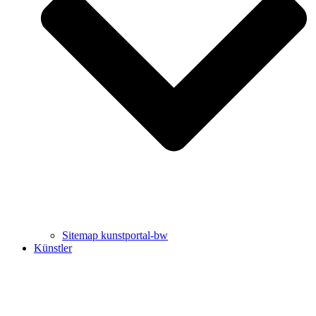
Uli Rothfuss
Harald Schwiers
Sitemap kunstportal-bw
Künstler
Buchtipps von Prof. Uli Rothfuss