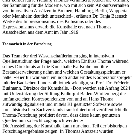
der Sammlung für die Moderne, wo mit sich sein Ankaufsverhalten
von innovativen Ansätzen in Bremen, Hamburg, Berlin, Wuppertal
oder Mannheim deutlich unterschied«, erläutert Dr. Tanja Baensch.
Werke des Impressionismus, des Kubismus oder des
Expressionismus erwarb die Kunsthalle erst nach Thomas
Ausscheiden aus dem Amt im Jahr 1919.
Teamarbeit in der Forschung
Das Team der drei Wissenschaftlerinnen ging in intensivem
Quellenstudium der Frage nach, welchen Einfluss Thoma während
seines Direktorats auf die Kunsthalle Karlsruhe und ihre
Bestandserweiterung nahm und welchen Gestaltungsspielraum er
hatte. »Hier für war auch ein noch andauerndes Kooperationsprojekt
mit der Badischen Landesbibliothek wichtig«, so Prof. Dr. Frédéric
Bußmann, Direktor der Kunsthalle. »Dort werden seit Anfang 2024
mit Unterstützung der Stiftung Kulturgut Baden-Württemberg die
umfangreichen Korrespondenzen von und an Hans Thoma
aufwändig digitalisiert und mittels KI-gestützter Software sowie
kunsthistorischen Sachverstands transkribiert und veröffentlicht die
Thoma-Forschung profitiert davon, dass diese kaum genutzten
Quellen nun so leicht zugänglich werden.«
Die Ausstellung der Kunsthalle kann nur einen Teil der bisherigen
Forschungsergebnisse zeigen. In Thomas Amtszeit wurden