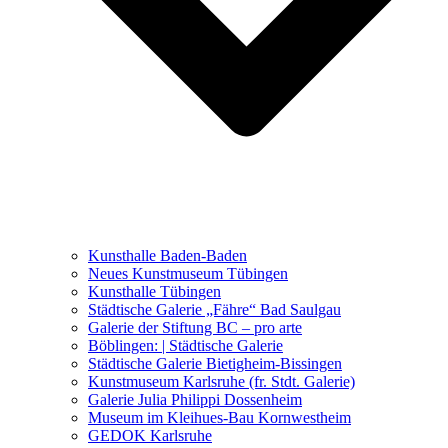
Ausstellungen 2021 – 2023
Malerei, Zeichnung, Fotografie
Skulptur und Installation
Musik, Literatur und andere
Kunstvermittler
Was seither geschah
Kunsthalle Baden-Baden
Kunstwettbewerbe, Ausschreibungen für Künstler
Neues Kunstmuseum Tübingen
Kunsthalle Tübingen
Städtische Galerie „Fähre“ Bad Saulgau
Galerie der Stiftung BC – pro arte
Böblingen: | Städtische Galerie
Städtische Galerie Bietigheim-Bissingen
Kunstmuseum Karlsruhe (fr. Stdt. Galerie)
Galerie Julia Philippi Dossenheim
Museum im Kleihues-Bau Kornwestheim
GEDOK Karlsruhe