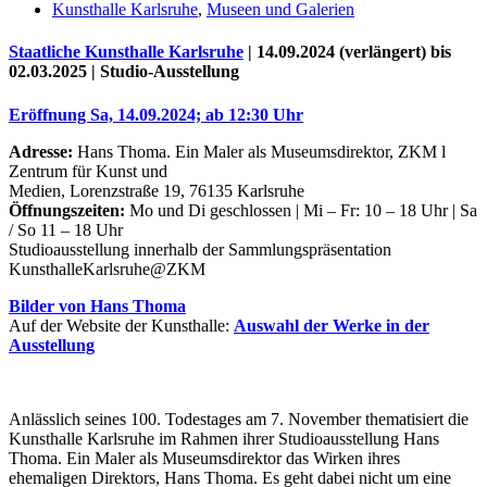
Kunsthalle Karlsruhe
,
Museen und Galerien
Staatliche Kunsthalle Karlsruhe
| 14.09.2024 (verlängert) bis
02.03.2025 | Studio-Ausstellung
Eröffnung Sa, 14.09.2024; ab 12:30 Uhr
Adresse:
Hans Thoma. Ein Maler als Museumsdirektor, ZKM l
Zentrum für Kunst und
Medien, Lorenzstraße 19, 76135 Karlsruhe
Öffnungszeiten:
Mo und Di geschlossen | Mi – Fr: 10 – 18 Uhr | Sa
/ So 11 – 18 Uhr
Studioausstellung innerhalb der Sammlungspräsentation
Uli Rothfuss
KunsthalleKarlsruhe@ZKM
Bilder von Hans Thoma
Auf der Website der Kunsthalle:
Auswahl der Werke in der
Ausstellung
Harald Schwiers
Anlässlich seines 100. Todestages am 7. November thematisiert die
Kunsthalle Karlsruhe im Rahmen ihrer Studioausstellung Hans
Thoma. Ein Maler als Museumsdirektor das Wirken ihres
ehemaligen Direktors, Hans Thoma. Es geht dabei nicht um eine