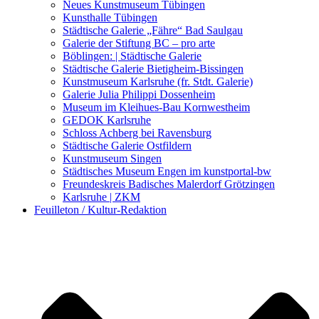
Kunstwettbewerbe, Ausschreibungen für Künstler
Neues Kunstmuseum Tübingen
Kunsthalle Tübingen
Städtische Galerie „Fähre“ Bad Saulgau
Galerie der Stiftung BC – pro arte
Böblingen: | Städtische Galerie
Städtische Galerie Bietigheim-Bissingen
Kunstmuseum Karlsruhe (fr. Stdt. Galerie)
Galerie Julia Philippi Dossenheim
Museum im Kleihues-Bau Kornwestheim
GEDOK Karlsruhe
Schloss Achberg bei Ravensburg
Städtische Galerie Ostfildern
Kunstmuseum Singen
Städtisches Museum Engen im kunstportal-bw
Freundeskreis Badisches Malerdorf Grötzingen
Karlsruhe | ZKM
Feuilleton / Kultur-Redaktion