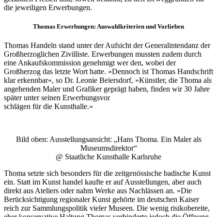
die jeweiligen Erwerbungen.
Thomas Erwerbungen: Auswahlkriterien und Vorlieben
Thomas Handeln stand unter der Aufsicht der Generalintendanz der
Großherzoglichen Zivilliste. Erwerbungen mussten zudem durch
eine Ankaufskommission genehmigt wer den, wobei der
Großherzog das letzte Wort hatte. »Dennoch ist Thomas Handschrift
klar erkennbar«, so Dr. Leonie Beiersdorf, »Künstler, die Thoma als
angehenden Maler und Grafiker geprägt haben, finden wir 30 Jahre
später unter seinen Erwerbungsvor
schlägen für die Kunsthalle.«
Bild oben: Ausstellungsansicht: „Hans Thoma. Ein Maler als
Museumsdirektor“
@ Staatliche Kunsthalle Karlsruhe
Thoma setzte sich besonders für die zeitgenössische badische Kunst
ein. Statt im Kunst handel kaufte er auf Ausstellungen, aber auch
direkt aus Ateliers oder nahm Werke aus Nachlässen an. »Die
Berücksichtigung regionaler Kunst gehörte im deutschen Kaiser
reich zur Sammlungspolitik vieler Museen. Die wenig risikobereite,
eher konservative Haltung Thomas verhinderte jedoch die Öffnung