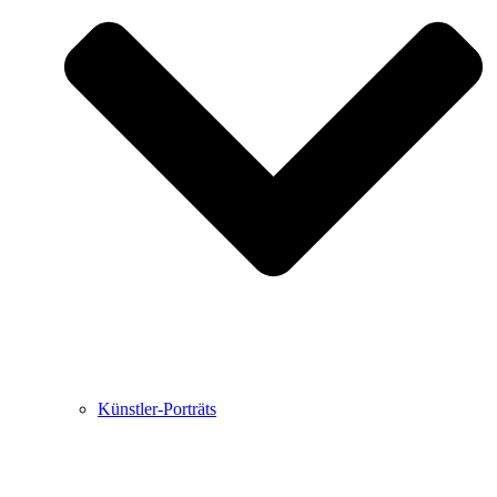
Buchbesprechungen von Harald Schwiers
Haralds Streifzüge
Hörtipps von Harald Schwiers
Kunstausflüge mit Sigrid Balke
Marc Peschke – Out of The Länd
Buchtipps von Uli Rothfuss
Hausbesuche
Frederick D. Bunsen – Kunst
Bildergeschichten von Jürgen Linde und Dietmar
Zankel
Kunsttheorie: Kunstführer und Flugschwein
Kunst geht weiter.
Künstler-Porträts