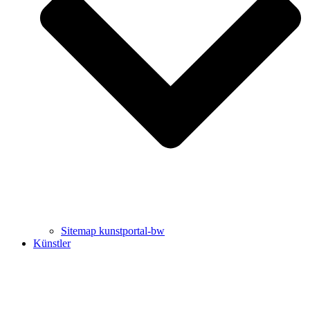
Uli Rothfuss
Harald Schwiers
Sitemap kunstportal-bw
Künstler
Buchtipps von Prof. Uli Rothfuss