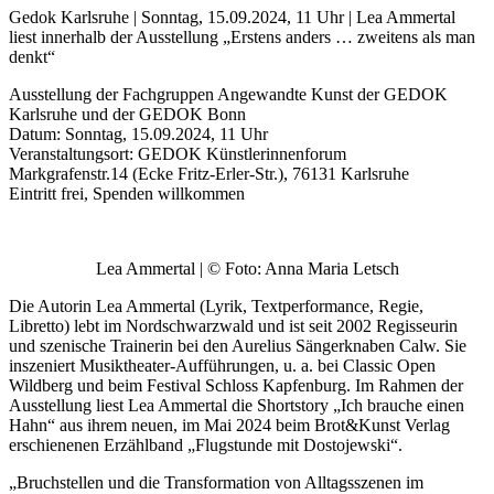
Gedok Karlsruhe | Sonntag, 15.09.2024, 11 Uhr | Lea Ammertal
liest innerhalb der Ausstellung „Erstens anders … zweitens als man
denkt“
Ausstellung der Fachgruppen Angewandte Kunst der GEDOK
Karlsruhe und der GEDOK Bonn
Datum: Sonntag, 15.09.2024, 11 Uhr
Veranstaltungsort: GEDOK Künstlerinnenforum
Markgrafenstr.14 (Ecke Fritz-Erler-Str.), 76131 Karlsruhe
Eintritt frei, Spenden willkommen
Uli Rothfuss
Lea Ammertal | © Foto: Anna Maria Letsch
Die Autorin Lea Ammertal (Lyrik, Textperformance, Regie,
Libretto) lebt im Nordschwarzwald und ist seit 2002 Regisseurin
und szenische Trainerin bei den Aurelius Sängerknaben Calw. Sie
inszeniert Musiktheater-Aufführungen, u. a. bei Classic Open
Wildberg und beim Festival Schloss Kapfenburg. Im Rahmen der
Harald Schwiers
Ausstellung liest Lea Ammertal die Shortstory „Ich brauche einen
Hahn“ aus ihrem neuen, im Mai 2024 beim Brot&Kunst Verlag
erschienenen Erzählband „Flugstunde mit Dostojewski“.
„Bruchstellen und die Transformation von Alltagsszenen im