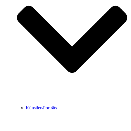
Buchbesprechungen von Harald Schwiers
Haralds Streifzüge
Hörtipps von Harald Schwiers
Kunstausflüge mit Sigrid Balke
Marc Peschke – Out of The Länd
Buchtipps von Uli Rothfuss
Hausbesuche
Frederick D. Bunsen – Kunst
Bildergeschichten von Jürgen Linde und Dietmar
Zankel
Kunsttheorie: Kunstführer und Flugschwein
Kunst geht weiter.
Künstler-Porträts