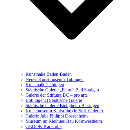
Ausstellungen 2021 – 2023
Malerei, Zeichnung, Fotografie
Skulptur und Installation
Musik, Literatur und andere
Kunstvermittler
Was seither geschah
Kunsthalle Baden-Baden
Kunstwettbewerbe, Ausschreibungen für Künstler
Neues Kunstmuseum Tübingen
Kunsthalle Tübingen
Städtische Galerie „Fähre“ Bad Saulgau
Galerie der Stiftung BC – pro arte
Böblingen: | Städtische Galerie
Städtische Galerie Bietigheim-Bissingen
Kunstmuseum Karlsruhe (fr. Stdt. Galerie)
Galerie Julia Philippi Dossenheim
Museum im Kleihues-Bau Kornwestheim
GEDOK Karlsruhe