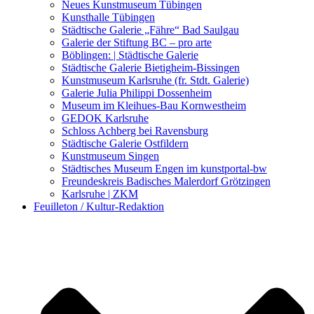
Kunstwettbewerbe, Ausschreibungen für Künstler
Neues Kunstmuseum Tübingen
Kunsthalle Tübingen
Städtische Galerie „Fähre“ Bad Saulgau
Galerie der Stiftung BC – pro arte
Böblingen: | Städtische Galerie
Städtische Galerie Bietigheim-Bissingen
Kunstmuseum Karlsruhe (fr. Stdt. Galerie)
Galerie Julia Philippi Dossenheim
Museum im Kleihues-Bau Kornwestheim
GEDOK Karlsruhe
Schloss Achberg bei Ravensburg
Städtische Galerie Ostfildern
Kunstmuseum Singen
Städtisches Museum Engen im kunstportal-bw
Freundeskreis Badisches Malerdorf Grötzingen
Karlsruhe | ZKM
Feuilleton / Kultur-Redaktion