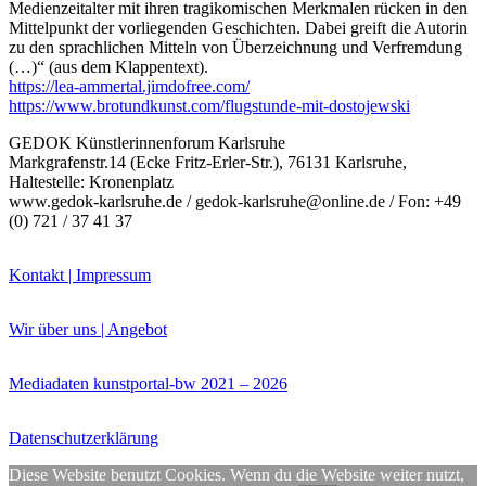
Medienzeitalter mit ihren tragikomischen Merkmalen rücken in den
Mittelpunkt der vorliegenden Geschichten. Dabei greift die Autorin
zu den sprachlichen Mitteln von Überzeichnung und Verfremdung
(…)“ (aus dem Klappentext).
https://lea-ammertal.jimdofree.com/
https://www.brotundkunst.com/flugstunde-mit-dostojewski
Buchtipps von Prof. Uli Rothfuss
GEDOK Künstlerinnenforum Karlsruhe
Markgrafenstr.14 (Ecke Fritz-Erler-Str.), 76131 Karlsruhe,
Haltestelle: Kronenplatz
www.gedok-karlsruhe.de / gedok-karlsruhe@online.de / Fon: +49
(0) 721 / 37 41 37
Kontakt | Impressum
Wir über uns | Angebot
Buchbesprechungen von Harald Schwiers
Haralds Streifzüge
Mediadaten kunstportal-bw 2021 – 2026
Hörtipps von Harald Schwiers
Kunstausflüge mit Sigrid Balke
Marc Peschke – Out of The Länd
Datenschutzerklärung
Buchtipps von Uli Rothfuss
Hausbesuche
Diese Website benutzt Cookies. Wenn du die Website weiter nutzt,
Frederick D. Bunsen – Kunst