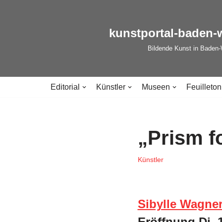
Zum
kunstportal-baden-
Inhalt
Bildende Kunst in Baden
springen
Editorial
Künstler
Museen
Feuilleton
„Prism fo
Künstler
Sibylle Wagne
Eröffnung Di, 