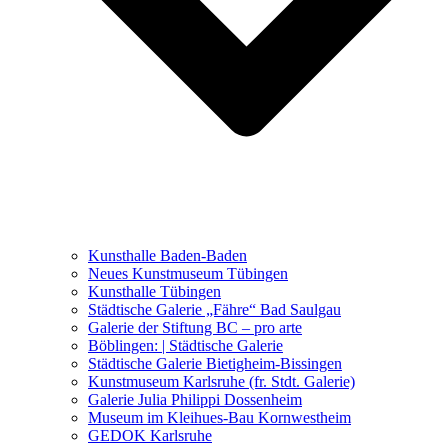
Ausstellungen 2021 – 2023
Malerei, Zeichnung, Fotografie
Skulptur und Installation
Musik, Literatur und andere
Kunstvermittler
Was seither geschah
Kunsthalle Baden-Baden
Kunstwettbewerbe, Ausschreibungen für Künstler
Neues Kunstmuseum Tübingen
Kunsthalle Tübingen
Städtische Galerie „Fähre“ Bad Saulgau
Galerie der Stiftung BC – pro arte
Böblingen: | Städtische Galerie
Städtische Galerie Bietigheim-Bissingen
Kunstmuseum Karlsruhe (fr. Stdt. Galerie)
Galerie Julia Philippi Dossenheim
Museum im Kleihues-Bau Kornwestheim
GEDOK Karlsruhe