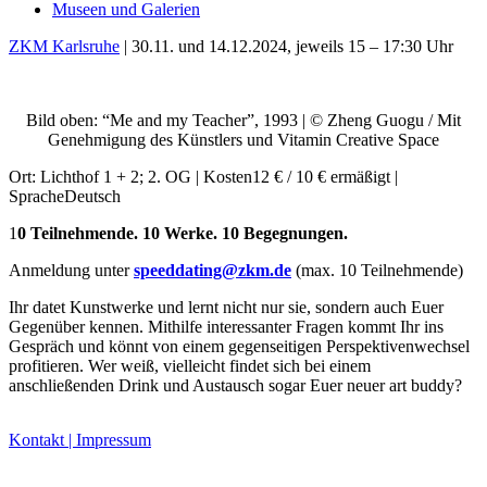
Museen und Galerien
ZKM Karlsruhe
| 30.11. und 14.12.2024, jeweils 15 – 17:30 Uhr
Bild oben: “Me and my Teacher”, 1993 | © Zheng Guogu / Mit
Genehmigung des Künstlers und Vitamin Creative Space
Ort: Lichthof 1 + 2; 2. OG | Kosten12 € / 10 € ermäßigt |
SpracheDeutsch
1
0 Teilnehmende. 10 Werke. 10 Begegnungen.
Uli Rothfuss
Anmeldung unter
speeddating@zkm.de
(max. 10 Teilnehmende)
Ihr datet Kunstwerke und lernt nicht nur sie, sondern auch Euer
Gegenüber kennen. Mithilfe interessanter Fragen kommt Ihr ins
Gespräch und könnt von einem gegenseitigen Perspektivenwechsel
profitieren. Wer weiß, vielleicht findet sich bei einem
Harald Schwiers
anschließenden Drink und Austausch sogar Euer neuer art buddy?
Kontakt | Impressum