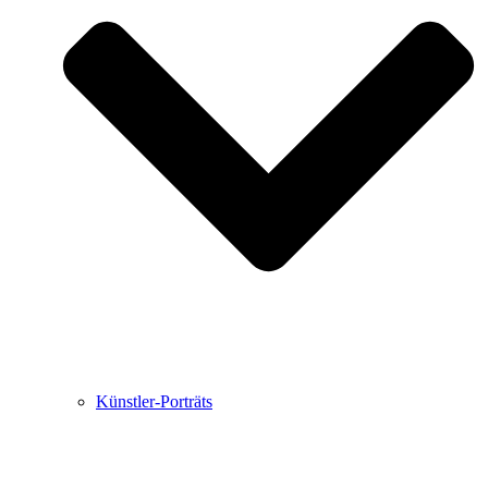
Buchbesprechungen von Harald Schwiers
Haralds Streifzüge
Hörtipps von Harald Schwiers
Kunstausflüge mit Sigrid Balke
Marc Peschke – Out of The Länd
Buchtipps von Uli Rothfuss
Hausbesuche
Frederick D. Bunsen – Kunst
Bildergeschichten von Jürgen Linde und Dietmar
Zankel
Kunsttheorie: Kunstführer und Flugschwein
Kunst geht weiter.
Künstler-Porträts