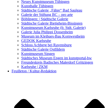
Kunstwettbewerbe, Ausschreibungen für Künstler
Neues Kunstmuseum Tübingen
Kunsthalle Tübingen
Städtische Galerie „Fähre“ Bad Saulgau
Galerie der Stiftung BC – pro arte
Böblingen: | Städtische Galerie
Städtische Galerie Bietigheim-Bissingen
Kunstmuseum Karlsruhe (fr. Stdt. Galerie)
Galerie Julia Philippi Dossenheim
Museum im Kleihues-Bau Kornwestheim
GEDOK Karlsruhe
Schloss Achberg bei Ravensburg
Städtische Galerie Ostfildern
Kunstmuseum Singen
Städtisches Museum Engen im kunstportal-bw
Freundeskreis Badisches Malerdorf Grötzingen
Karlsruhe | ZKM
Feuilleton / Kultur-Redaktion