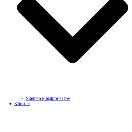
Uli Rothfuss
Harald Schwiers
Sitemap kunstportal-bw
Künstler
Buchtipps von Prof. Uli Rothfuss