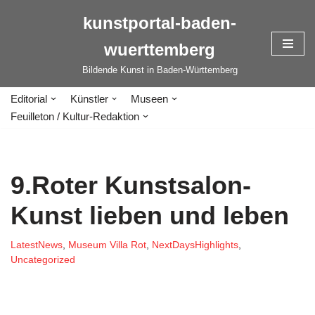
kunstportal-baden-
Zum
wuerttemberg
Inhalt
springen
Bildende Kunst in Baden-Württemberg
Editorial
Künstler
Museen
Feuilleton / Kultur-Redaktion
9.Roter Kunstsalon-
Kunst lieben und leben
LatestNews
,
Museum Villa Rot
,
NextDaysHighlights
,
Uncategorized