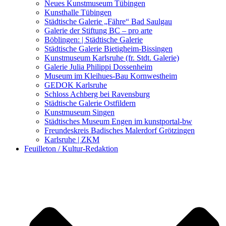
Kunstwettbewerbe, Ausschreibungen für Künstler
Neues Kunstmuseum Tübingen
Kunsthalle Tübingen
Städtische Galerie „Fähre“ Bad Saulgau
Galerie der Stiftung BC – pro arte
Böblingen: | Städtische Galerie
Städtische Galerie Bietigheim-Bissingen
Kunstmuseum Karlsruhe (fr. Stdt. Galerie)
Galerie Julia Philippi Dossenheim
Museum im Kleihues-Bau Kornwestheim
GEDOK Karlsruhe
Schloss Achberg bei Ravensburg
Städtische Galerie Ostfildern
Kunstmuseum Singen
Städtisches Museum Engen im kunstportal-bw
Freundeskreis Badisches Malerdorf Grötzingen
Karlsruhe | ZKM
Feuilleton / Kultur-Redaktion