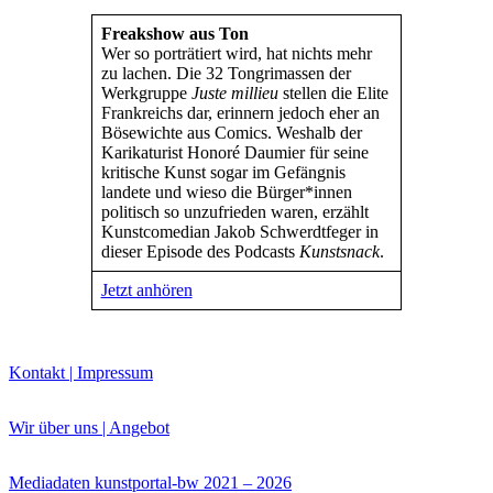
Bildergeschichten von Jürgen Linde und Dietmar
Freakshow aus Ton
Zankel
Wer so porträtiert wird, hat nichts mehr
Kunsttheorie: Kunstführer und Flugschwein
zu lachen. Die 32 Tongrimassen der
Kunst geht weiter.
Werkgruppe
Juste millieu
stellen die Elite
Frankreichs dar, erinnern jedoch eher an
Bösewichte aus Comics. Weshalb der
Karikaturist Honoré Daumier für seine
kritische Kunst sogar im Gefängnis
landete und wieso die Bürger*innen
politisch so unzufrieden waren, erzählt
Kunstcomedian Jakob Schwerdtfeger in
dieser Episode des Podcasts
Kunstsnack
.
Jetzt anhören
Kontakt | Impressum
Wir über uns | Angebot
Mediadaten kunstportal-bw 2021 – 2026