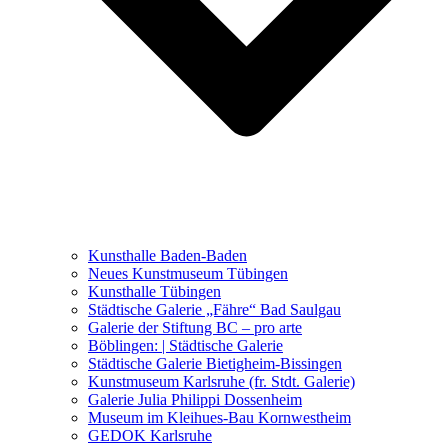
Ausstellungen 2021 – 2023
Malerei, Zeichnung, Fotografie
Skulptur und Installation
Musik, Literatur und andere
Kunstvermittler
Was seither geschah
Kunsthalle Baden-Baden
Kunstwettbewerbe, Ausschreibungen für Künstler
Neues Kunstmuseum Tübingen
Kunsthalle Tübingen
Städtische Galerie „Fähre“ Bad Saulgau
Galerie der Stiftung BC – pro arte
Böblingen: | Städtische Galerie
Städtische Galerie Bietigheim-Bissingen
Kunstmuseum Karlsruhe (fr. Stdt. Galerie)
Galerie Julia Philippi Dossenheim
Museum im Kleihues-Bau Kornwestheim
GEDOK Karlsruhe