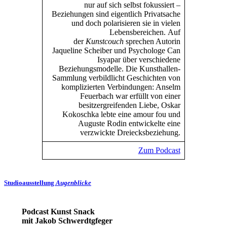
nur auf sich selbst fokussiert –
Beziehungen sind eigentlich Privatsache
und doch polarisieren sie in vielen
Lebensbereichen. Auf
der
Kunstcouch
sprechen Autorin
Jaqueline Scheiber und Psychologe Can
Isyapar über verschiedene
Buchtipps von Prof. Uli Rothfuss
Beziehungsmodelle. Die Kunsthallen-
Sammlung verbildlicht Geschichten von
komplizierten Verbindungen: Anselm
Feuerbach war erfüllt von einer
besitzergreifenden Liebe, Oskar
Kokoschka lebte eine amour fou und
Auguste Rodin entwickelte eine
verzwickte Dreiecksbeziehung.
Zum Podcast
Buchbesprechungen von Harald Schwiers
Haralds Streifzüge
Hörtipps von Harald Schwiers
Studioausstellung
Augenblicke
Kunstausflüge mit Sigrid Balke
Marc Peschke – Out of The Länd
Buchtipps von Uli Rothfuss
Podcast Kunst Snack
Hausbesuche
mit Jakob Schwerdtgfeger
Frederick D. Bunsen – Kunst