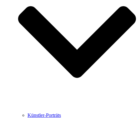
Buchbesprechungen von Harald Schwiers
Haralds Streifzüge
Hörtipps von Harald Schwiers
Kunstausflüge mit Sigrid Balke
Marc Peschke – Out of The Länd
Buchtipps von Uli Rothfuss
Hausbesuche
Frederick D. Bunsen – Kunst
Bildergeschichten von Jürgen Linde und Dietmar
Zankel
Kunsttheorie: Kunstführer und Flugschwein
Kunst geht weiter.
Künstler-Porträts