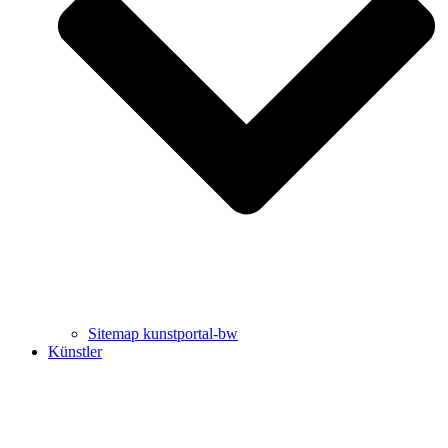
Uli Rothfuss
Harald Schwiers
Sitemap kunstportal-bw
Künstler
Buchtipps von Prof. Uli Rothfuss