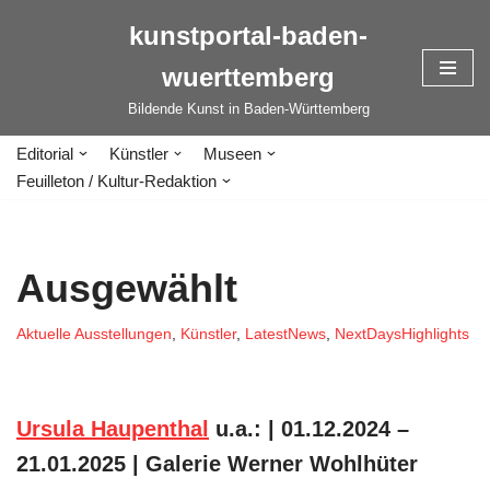
kunstportal-baden-
Zum
wuerttemberg
Inhalt
springen
Bildende Kunst in Baden-Württemberg
Editorial
Künstler
Museen
Feuilleton / Kultur-Redaktion
Ausgewählt
Aktuelle Ausstellungen
,
Künstler
,
LatestNews
,
NextDaysHighlights
Ursula Haupenthal
u.a.: | 01.12.2024 –
21.01.2025 | Galerie Werner Wohlhüter