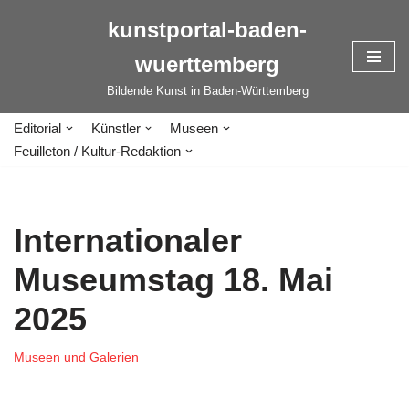
kunstportal-baden-
Zum
wuerttemberg
Inhalt
springen
Bildende Kunst in Baden-Württemberg
Editorial
Künstler
Museen
Feuilleton / Kultur-Redaktion
Internationaler
Museumstag 18. Mai
2025
Museen und Galerien