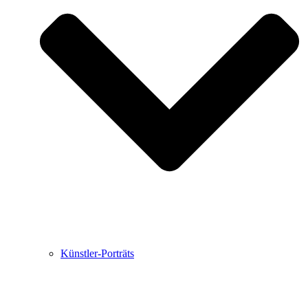
Buchbesprechungen von Harald Schwiers
Haralds Streifzüge
Hörtipps von Harald Schwiers
Kunstausflüge mit Sigrid Balke
Marc Peschke – Out of The Länd
Buchtipps von Uli Rothfuss
Hausbesuche
Frederick D. Bunsen – Kunst
Bildergeschichten von Jürgen Linde und Dietmar
Zankel
Kunsttheorie: Kunstführer und Flugschwein
Kunst geht weiter.
Künstler-Porträts