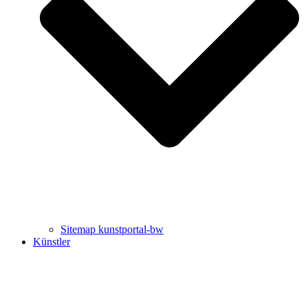
Uli Rothfuss
Harald Schwiers
Sitemap kunstportal-bw
Künstler
Buchtipps von Prof. Uli Rothfuss