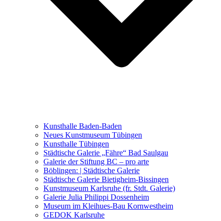
Ausstellungen 2021 – 2023
Malerei, Zeichnung, Fotografie
Skulptur und Installation
Musik, Literatur und andere
Kunstvermittler
Was seither geschah
Kunsthalle Baden-Baden
Kunstwettbewerbe, Ausschreibungen für Künstler
Neues Kunstmuseum Tübingen
Kunsthalle Tübingen
Städtische Galerie „Fähre“ Bad Saulgau
Galerie der Stiftung BC – pro arte
Böblingen: | Städtische Galerie
Städtische Galerie Bietigheim-Bissingen
Kunstmuseum Karlsruhe (fr. Stdt. Galerie)
Galerie Julia Philippi Dossenheim
Museum im Kleihues-Bau Kornwestheim
GEDOK Karlsruhe