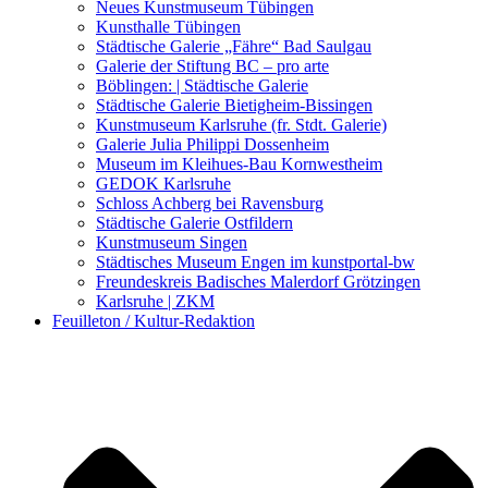
Kunstwettbewerbe, Ausschreibungen für Künstler
Neues Kunstmuseum Tübingen
Kunsthalle Tübingen
Städtische Galerie „Fähre“ Bad Saulgau
Galerie der Stiftung BC – pro arte
Böblingen: | Städtische Galerie
Städtische Galerie Bietigheim-Bissingen
Kunstmuseum Karlsruhe (fr. Stdt. Galerie)
Galerie Julia Philippi Dossenheim
Museum im Kleihues-Bau Kornwestheim
GEDOK Karlsruhe
Schloss Achberg bei Ravensburg
Städtische Galerie Ostfildern
Kunstmuseum Singen
Städtisches Museum Engen im kunstportal-bw
Freundeskreis Badisches Malerdorf Grötzingen
Karlsruhe | ZKM
Feuilleton / Kultur-Redaktion