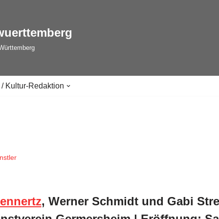
wuerttemberg
-Württemberg
 / Kultur-Redaktion
nstler
ennertz
, Werner Schmidt und Gabi Streil
unstverein Germersheim | Eröffnung: Sa,