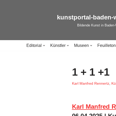
Zum
kunstportal-baden-
Inhalt
Bildende Kunst in Baden
springen
Editorial
Künstler
Museen
Feuilleton
1 + 1 +1
Karl Manfred Rennertz
,
Kü
Karl Manfred R
06.04.2025 | K