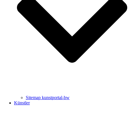
Uli Rothfuss
Harald Schwiers
Sitemap kunstportal-bw
Künstler
Buchtipps von Prof. Uli Rothfuss