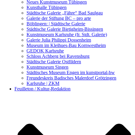
Kunstwettbewerbe, Ausschreibungen für Künstler
Neues Kunstmuseum Tübingen
Kunsthalle Tübingen
Städtische Galerie „Fähre“ Bad Saulgau
Galerie der Stiftung BC – pro arte
Böblingen: | Städtische Galerie
Städtische Galerie Bietigheim-Bissingen
Kunstmuseum Karlsruhe (fr. Stdt. Galerie)
Galerie Julia Philippi Dossenheim
Museum im Kleihues-Bau Kornwestheim
GEDOK Karlsruhe
Schloss Achberg bei Ravensburg
Städtische Galerie Ostfildern
Kunstmuseum Singen
Städtisches Museum Engen im kunstportal-bw
Freundeskreis Badisches Malerdorf Grötzingen
Karlsruhe | ZKM
Feuilleton / Kultur-Redaktion