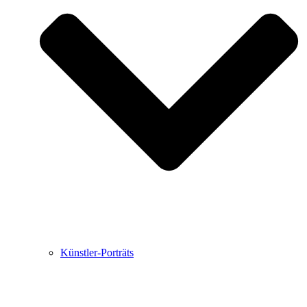
Buchbesprechungen von Harald Schwiers
Haralds Streifzüge
Hörtipps von Harald Schwiers
Kunstausflüge mit Sigrid Balke
Marc Peschke – Out of The Länd
Buchtipps von Uli Rothfuss
Hausbesuche
Frederick D. Bunsen – Kunst
Bildergeschichten von Jürgen Linde und Dietmar
Zankel
Kunsttheorie: Kunstführer und Flugschwein
Kunst geht weiter.
Künstler-Porträts