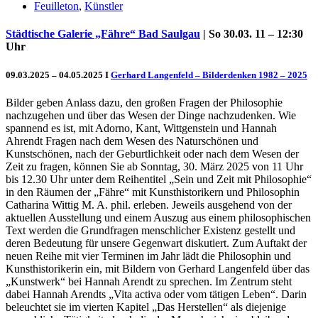
Feuilleton
,
Künstler
Städtische Galerie „Fähre“ Bad Saulgau
| So 30.03. 11 – 12:30
Uhr
09.03.2025 – 04.05.2025 I
Gerhard Langenfeld – Bilderdenken 1982 – 2025
Bilder geben Anlass dazu, den großen Fragen der Philosophie
nachzugehen und über das Wesen der Dinge nachzudenken. Wie
spannend es ist, mit Adorno, Kant, Wittgenstein und Hannah
Ahrendt Fragen nach dem Wesen des Naturschönen und
Kunstschönen, nach der Geburtlichkeit oder nach dem Wesen der
Zeit zu fragen, können Sie ab Sonntag, 30. März 2025 von 11 Uhr
Uli Rothfuss
bis 12.30 Uhr unter dem Reihentitel „Sein und Zeit mit Philosophie“
in den Räumen der „Fähre“ mit Kunsthistorikern und Philosophin
Catharina Wittig M. A. phil. erleben. Jeweils ausgehend von der
aktuellen Ausstellung und einem Auszug aus einem philosophischen
Text werden die Grundfragen menschlicher Existenz gestellt und
deren Bedeutung für unsere Gegenwart diskutiert. Zum Auftakt der
Harald Schwiers
neuen Reihe mit vier Terminen im Jahr lädt die Philosophin und
Kunsthistorikerin ein, mit Bildern von Gerhard Langenfeld über das
„Kunstwerk“ bei Hannah Arendt zu sprechen. Im Zentrum steht
dabei Hannah Arendts „Vita activa oder vom tätigen Leben“. Darin
beleuchtet sie im vierten Kapitel „Das Herstellen“ als diejenige