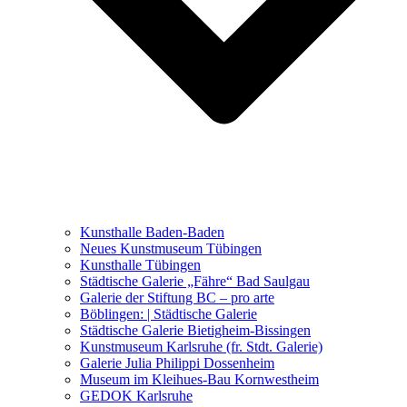
Ausstellungen 2021 – 2023
Malerei, Zeichnung, Fotografie
Skulptur und Installation
Musik, Literatur und andere
Kunstvermittler
Was seither geschah
Kunsthalle Baden-Baden
Kunstwettbewerbe, Ausschreibungen für Künstler
Neues Kunstmuseum Tübingen
Kunsthalle Tübingen
Städtische Galerie „Fähre“ Bad Saulgau
Galerie der Stiftung BC – pro arte
Böblingen: | Städtische Galerie
Städtische Galerie Bietigheim-Bissingen
Kunstmuseum Karlsruhe (fr. Stdt. Galerie)
Galerie Julia Philippi Dossenheim
Museum im Kleihues-Bau Kornwestheim
GEDOK Karlsruhe