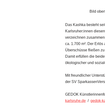
Bild obe
Das Kashka besteht seit
Karlsruher:innen diese
verzeichnen zusammen t
ca. 1.700 m². Der Erlös 
Überschüsse fließen zu
Damit erfüllen die beid
ökologischer und sozial
Mit freundlicher Unterst
der SV SparkassenVersi
GEDOK Künstlerinnenforu
karlsruhe.de
/
gedok-k