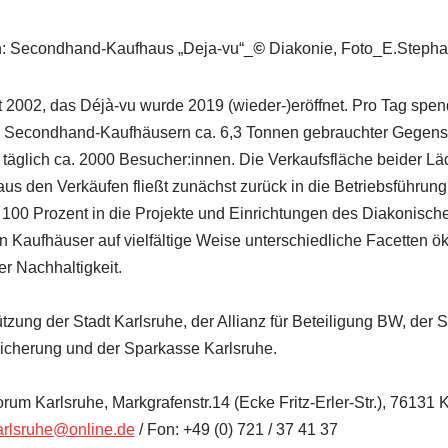
n: Secondhand-Kaufhaus „Deja-vu“_
©
Diakonie, Foto_E.Stepha
 2002, das Déjà-vu wurde 2019 (wieder-)eröffnet. Pro Tag spen
n Secondhand-Kaufhäusern ca. 6,3 Tonnen gebrauchter Gegens
äglich ca. 2000 Besucher:innen. Die Verkaufsfläche beider Lä
aus den Verkäufen fließt zunächst zurück in die Betriebsführung
 100 Prozent in die Projekte und Einrichtungen des Diakonisch
en Kaufhäuser auf vielfältige Weise unterschiedliche Facetten 
er Nachhaltigkeit.
ützung der Stadt Karlsruhe, der Allianz für Beteiligung BW, der 
cherung und der Sparkasse Karlsruhe.
m Karlsruhe, Markgrafenstr.14 (Ecke Fritz-Erler-Str.), 76131 
arlsruhe@online.de
/ Fon: +49 (0) 721 / 37 41 37