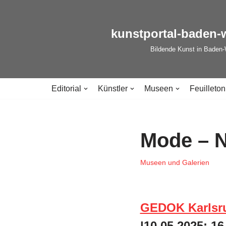
Zum
kunstportal-baden-
Inhalt
Bildende Kunst in Baden
springen
Editorial
Künstler
Museen
Feuilleton
Mode – N
Museen und Galerien
GEDOK Karlsr
|10.05.2025; 