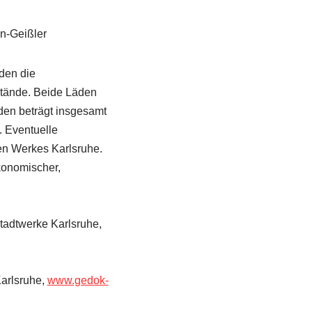
n-Geißler
den die
tände. Beide Läden
den beträgt insgesamt
. Eventuelle
en Werkes Karlsruhe.
ökonomischer,
Stadtwerke Karlsruhe,
Karlsruhe,
www.gedok-