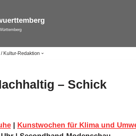
wuerttemberg
-Württemberg
 / Kultur-Redaktion
achhaltig – Schick
uhe
|
Kunstwochen für Klima und Umwe
16 Uhr | Secondhand-Modenschau