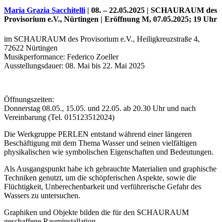
Maria Grazia Sacchitelli
| 08. – 22.05.2025 | SCHAURAUM des
Provisorium e.V., Nürtingen | Eröffnung M
, 07.05.2025; 19 Uhr
im SCHAURAUM des Provisorium e.V., Heiligkreuzstraße 4,
72622 Nürtingen
Musikperformance: Federico Zoeller
Ausstellungsdauer: 08. Mai bis 22. Mai 2025
Öffnungszeiten:
Donnerstag 08.05., 15.05. und 22.05. ab 20.30 Uhr und nach
Vereinbarung (Tel. 015123512024)
Uli Rothfuss
Die Werkgruppe PERLEN entstand während einer längeren
Beschäftigung mit dem Thema Wasser und seinen vielfältigen
physikalischen wie symbolischen Eigenschaften und Bedeutungen.
Als Ausgangspunkt habe ich gebrauchte Materialien und graphische
Harald Schwiers
Techniken genutzt, um die schöpferischen Aspekte, sowie die
Flüchtigkeit, Unberechenbarkeit und verführerische Gefahr des
Wassers zu untersuchen.
Graphiken und Objekte bilden die für den SCHAURAUM
geschaffene Rauminstallation.