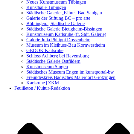
Kunstwettbewerbe, Ausschreibungen für Künstler
Neues Kunstmuseum Tübingen
Kunsthalle Tübingen
Städtische Galerie „Fähre“ Bad Saulgau
Galerie der Stiftung BC – pro arte
Böblingen: | Städtische Galerie
Städtische Galerie Bietigheim-Bissingen
Kunstmuseum Karlsruhe (fr. Stdt. Galerie)
Galerie Julia Philippi Dossenheim
Museum im Kleihues-Bau Kornwestheim
GEDOK Karlsruhe
Schloss Achberg bei Ravensburg
Städtische Galerie Ostfildern
Kunstmuseum Singen
Städtisches Museum Engen im kunstportal-bw
Freundeskreis Badisches Malerdorf Grötzingen
Karlsruhe | ZKM
Feuilleton / Kultur-Redaktion