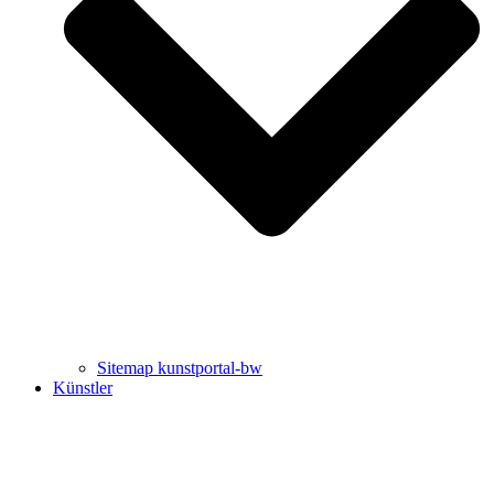
Uli Rothfuss
Harald Schwiers
Sitemap kunstportal-bw
Künstler
Buchtipps von Prof. Uli Rothfuss