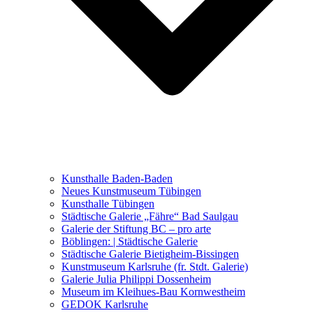
Ausstellungen 2021 – 2023
Malerei, Zeichnung, Fotografie
Skulptur und Installation
Musik, Literatur und andere
Kunstvermittler
Was seither geschah
Kunsthalle Baden-Baden
Kunstwettbewerbe, Ausschreibungen für Künstler
Neues Kunstmuseum Tübingen
Kunsthalle Tübingen
Städtische Galerie „Fähre“ Bad Saulgau
Galerie der Stiftung BC – pro arte
Böblingen: | Städtische Galerie
Städtische Galerie Bietigheim-Bissingen
Kunstmuseum Karlsruhe (fr. Stdt. Galerie)
Galerie Julia Philippi Dossenheim
Museum im Kleihues-Bau Kornwestheim
GEDOK Karlsruhe