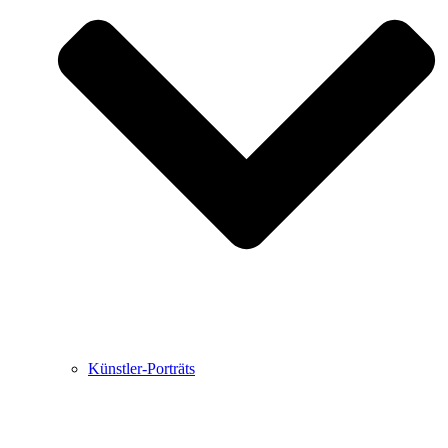
Buchbesprechungen von Harald Schwiers
Haralds Streifzüge
Hörtipps von Harald Schwiers
Kunstausflüge mit Sigrid Balke
Marc Peschke – Out of The Länd
Buchtipps von Uli Rothfuss
Hausbesuche
Frederick D. Bunsen – Kunst
Bildergeschichten von Jürgen Linde und Dietmar
Zankel
Kunsttheorie: Kunstführer und Flugschwein
Kunst geht weiter.
Künstler-Porträts