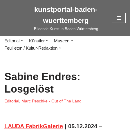
kunstportal-baden-
Zum
wuerttemberg
Inhalt
springen
Bildende Kunst in Baden-Württemberg
Editorial
Künstler
Museen
Feuilleton / Kultur-Redaktion
Sabine Endres:
Losgelöst
Editorial
,
Marc Peschke - Out of The Länd
LAUDA FabrikGalerie
| 05.12.2024 –