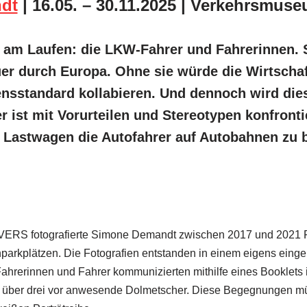
dt
| 16.05. – 30.11.2025 | Verkehrsmus
 am Laufen: die LKW-Fahrer und Fahrerinnen. Si
quer durch Europa. Ohne sie würde die Wirtsch
ns­standard kollabieren. Und dennoch wird die
 ist mit Vorurteilen und Stereotypen konfrontie
n Lastwagen die Autofahrer auf Autobahnen zu 
VERS fotogra­fierte Simone Demandt zwischen 2017 und 2021 Fe
park­plätzen. Die Fotografien entstanden in einem eigens eingeric
Fahrerinnen und Fahrer kommuni­zierten mithilfe eines Booklets 
über drei vor anwesende Dolmetscher. Diese Begegnungen mü