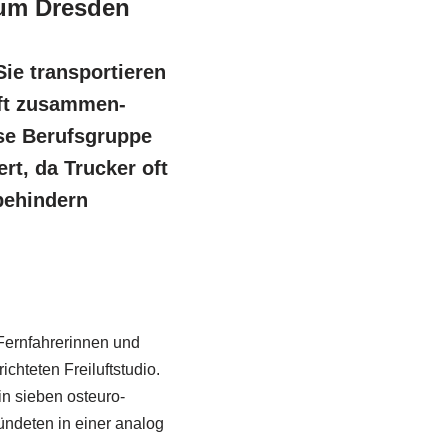
eum Dresden
e transpor­tieren
aft zusammen­
se Berufs­gruppe
rt, da Trucker oft
behindern
rnfah­re­rinnen und
hteten Freiluft­studio.
in sieben osteuro­
ndeten in einer analog