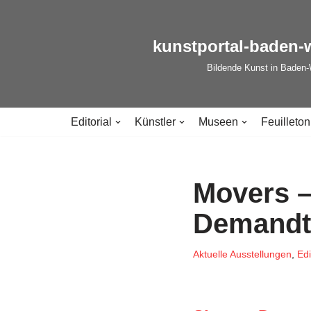
Zum
kunstportal-baden-
Inhalt
Bildende Kunst in Baden
springen
Editorial
Künstler
Museen
Feuilleton
Movers –
Demandt
Aktuelle Ausstellungen
,
Edi