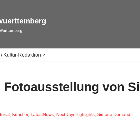
wuerttemberg
-Württemberg
 / Kultur-Redaktion
 Fotoausstellung von 
torial
,
Künstler
,
LatestNews
,
NextDaysHighlights
,
Simone Demandt