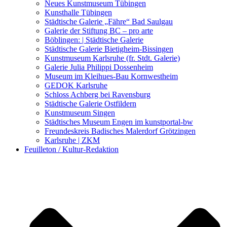
Kunstwettbewerbe, Ausschreibungen für Künstler
Neues Kunstmuseum Tübingen
Kunsthalle Tübingen
Städtische Galerie „Fähre“ Bad Saulgau
Galerie der Stiftung BC – pro arte
Böblingen: | Städtische Galerie
Städtische Galerie Bietigheim-Bissingen
Kunstmuseum Karlsruhe (fr. Stdt. Galerie)
Galerie Julia Philippi Dossenheim
Museum im Kleihues-Bau Kornwestheim
GEDOK Karlsruhe
Schloss Achberg bei Ravensburg
Städtische Galerie Ostfildern
Kunstmuseum Singen
Städtisches Museum Engen im kunstportal-bw
Freundeskreis Badisches Malerdorf Grötzingen
Karlsruhe | ZKM
Feuilleton / Kultur-Redaktion