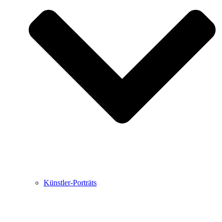
Buchbesprechungen von Harald Schwiers
Haralds Streifzüge
Hörtipps von Harald Schwiers
Kunstausflüge mit Sigrid Balke
Marc Peschke – Out of The Länd
Buchtipps von Uli Rothfuss
Hausbesuche
Frederick D. Bunsen – Kunst
Bildergeschichten von Jürgen Linde und Dietmar
Zankel
Kunsttheorie: Kunstführer und Flugschwein
Kunst geht weiter.
Künstler-Porträts