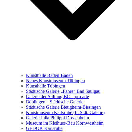
Ausstellungen 2021 – 2023
Malerei, Zeichnung, Fotografie
Skulptur und Installation
Musik, Literatur und andere
Kunstvermittler
Was seither geschah
Kunsthalle Baden-Baden
Kunstwettbewerbe, Ausschreibungen für Künstler
Neues Kunstmuseum Tübingen
Kunsthalle Tübingen
Städtische Galerie „Fähre“ Bad Saulgau
Galerie der Stiftung BC – pro arte
Böblingen: | Städtische Galerie
Städtische Galerie Bietigheim-Bissingen
Kunstmuseum Karlsruhe (fr. Stdt. Galerie)
Galerie Julia Philippi Dossenheim
Museum im Kleihues-Bau Kornwestheim
GEDOK Karlsruhe