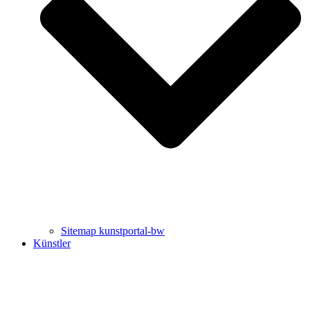
Uli Rothfuss
Harald Schwiers
Sitemap kunstportal-bw
Künstler
Buchtipps von Prof. Uli Rothfuss