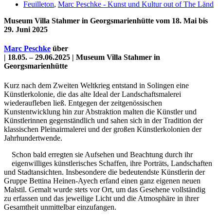
Feuilleton
,
Marc Peschke - Kunst und Kultur out of The Länd
Museum Villa Stahmer in Georgsmarienhütte vom 18. Mai bis
29. Juni 2025
Marc Peschke
über
| 18.05. – 29.06.2025 | M
useum Villa Stahmer in
Georgsmarienhütte
Kurz nach dem Zweiten Weltkrieg entstand in Solingen eine
Künstlerkolonie, die das alte Ideal der Landschaftsmalerei
wiederaufleben ließ. Entgegen der zeitgenössischen
Kunstentwicklung hin zur Abstraktion malten die Künstler und
Uli Rothfuss
Künstlerinnen gegenständlich und sahen sich in der Tradition der
klassischen Pleinairmalerei und der großen Künstlerkolonien der
Jahrhundertwende.
Schon bald erregten sie Aufsehen und Beachtung durch ihr
eigenwilliges künstlerisches Schaffen, ihre Porträts, Landschaften
Harald Schwiers
und Stadtansichten. Insbesondere die bedeutendste Künstlerin der
Gruppe Bettina Heinen-Ayech erfand einen ganz eigenen neuen
Malstil. Gemalt wurde stets vor Ort, um das Gesehene vollständig
zu erfassen und das jeweilige Licht und die Atmosphäre in ihrer
Gesamtheit unmittelbar einzufangen.