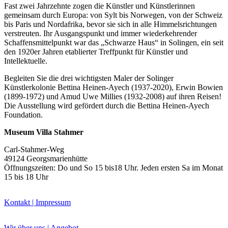
Fast zwei Jahrzehnte zogen die Künstler und Künstlerinnen
gemeinsam durch Europa: von Sylt bis Norwegen, von der Schweiz
bis Paris und Nordafrika, bevor sie sich in alle Himmelsrichtungen
verstreuten. Ihr Ausgangspunkt und immer wiederkehrender
Schaffensmittelpunkt war das „Schwarze Haus“ in Solingen, ein seit
den 1920er Jahren etablierter Treffpunkt für Künstler und
Intellektuelle.
Buchtipps von Prof. Uli Rothfuss
Begleiten Sie die drei wichtigsten Maler der Solinger
Künstlerkolonie Bettina Heinen-Ayech (1937-2020), Erwin Bowien
(1899-1972) und Amud Uwe Millies (1932-2008) auf ihren Reisen!
Die Ausstellung wird gefördert durch die Bettina Heinen-Ayech
Foundation.
Museum Villa Stahmer
Carl-Stahmer-Weg
49124 Georgsmarienhütte
Buchbesprechungen von Harald Schwiers
Öffnungszeiten: Do und So 15 bis18 Uhr. Jeden ersten Sa im Monat
Haralds Streifzüge
15 bis 18 Uhr
Hörtipps von Harald Schwiers
Kunstausflüge mit Sigrid Balke
Marc Peschke – Out of The Länd
Kontakt | Impressum
Buchtipps von Uli Rothfuss
Hausbesuche
Wir über uns | Angebot
Frederick D. Bunsen – Kunst