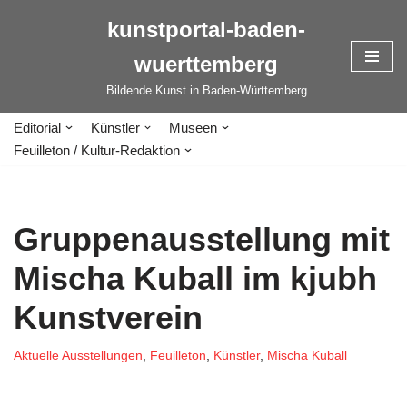
kunstportal-baden-
Zum
wuerttemberg
Inhalt
springen
Bildende Kunst in Baden-Württemberg
Editorial
Künstler
Museen
Feuilleton / Kultur-Redaktion
Gruppenausstellung mit
Mischa Kuball im kjubh
Kunstverein
Aktuelle Ausstellungen
,
Feuilleton
,
Künstler
,
Mischa Kuball