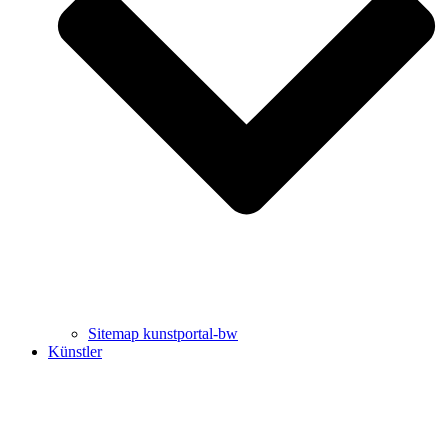
Uli Rothfuss
Harald Schwiers
Sitemap kunstportal-bw
Künstler
Buchtipps von Prof. Uli Rothfuss