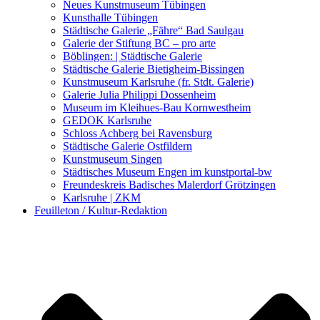
Kunstwettbewerbe, Ausschreibungen für Künstler
Neues Kunstmuseum Tübingen
Kunsthalle Tübingen
Städtische Galerie „Fähre“ Bad Saulgau
Galerie der Stiftung BC – pro arte
Böblingen: | Städtische Galerie
Städtische Galerie Bietigheim-Bissingen
Kunstmuseum Karlsruhe (fr. Stdt. Galerie)
Galerie Julia Philippi Dossenheim
Museum im Kleihues-Bau Kornwestheim
GEDOK Karlsruhe
Schloss Achberg bei Ravensburg
Städtische Galerie Ostfildern
Kunstmuseum Singen
Städtisches Museum Engen im kunstportal-bw
Freundeskreis Badisches Malerdorf Grötzingen
Karlsruhe | ZKM
Feuilleton / Kultur-Redaktion