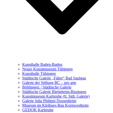
Ausstellungen 2021 – 2023
Malerei, Zeichnung, Fotografie
Skulptur und Installation
Musik, Literatur und andere
Kunstvermittler
Was seither geschah
Kunsthalle Baden-Baden
Kunstwettbewerbe, Ausschreibungen für Künstler
Neues Kunstmuseum Tübingen
Kunsthalle Tübingen
Städtische Galerie „Fähre“ Bad Saulgau
Galerie der Stiftung BC – pro arte
Böblingen: | Städtische Galerie
Städtische Galerie Bietigheim-Bissingen
Kunstmuseum Karlsruhe (fr. Stdt. Galerie)
Galerie Julia Philippi Dossenheim
Museum im Kleihues-Bau Kornwestheim
GEDOK Karlsruhe