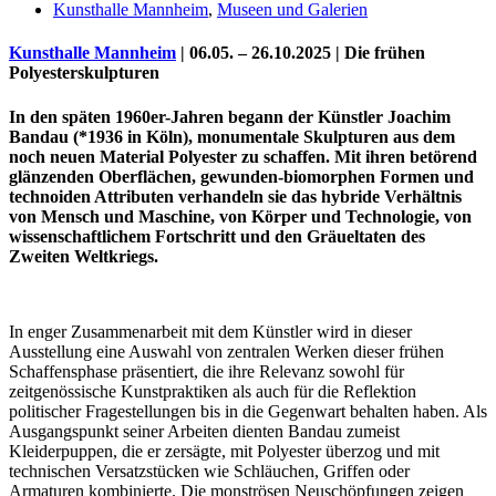
Kunsthalle Mannheim
,
Museen und Galerien
Kunsthalle Mannheim
| 06.05. – 26.10.2025 | Die frühen
Polyesterskulpturen
In den späten 1960er-Jahren begann der Künstler Joachim
Bandau (*1936 in Köln), monumentale Skulpturen aus dem
noch neuen Material Polyester zu schaffen. Mit ihren betörend
glänzenden Oberflächen, gewunden-biomorphen Formen und
technoiden Attributen verhandeln sie das hybride Verhältnis
von Mensch und Maschine, von Körper und Technologie, von
wissenschaftlichem Fortschritt und den Gräueltaten des
Zweiten Weltkriegs.
Uli Rothfuss
In enger Zusammenarbeit mit dem Künstler wird in dieser
Ausstellung eine Auswahl von zentralen Werken dieser frühen
Schaffensphase präsentiert, die ihre Relevanz sowohl für
Harald Schwiers
zeitgenössische Kunstpraktiken als auch für die Reflektion
politischer Fragestellungen bis in die Gegenwart behalten haben. Als
Ausgangspunkt seiner Arbeiten dienten Bandau zumeist
Kleiderpuppen, die er zersägte, mit Polyester überzog und mit
technischen Versatzstücken wie Schläuchen, Griffen oder
Armaturen kombinierte. Die monströsen Neuschöpfungen zeigen