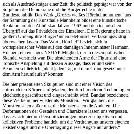
sich als Ausdrucksträger einer Zeit, die politisch geprägt war von der
Sorge um die Demokratie und die Bürgerrechte in der
Bundesrepublik: Das Werk „Großes weißes Hörchelmonument“ aus
der Sammlung der Kunsthalle Mannheim bildet eine künstlerische
Reaktion auf den Abhörskandal von 1963 und den technischen
Übergriff auf das Privatleben des Einzelnen. Die Regierung hatte in
großem Umfang ihre Bürger*innen telefonisch verfassungswidrig
Buchtipps von Prof. Uli Rothfuss
überwachen lassen. Das Wort „Hörchel“ bezieht sich in
wortspielerischer Weise auf den damaligen Innenminister Hermann
Höcherl, ein einstiges NSDAP-Mitglied, der in diesen politischen
Skandal verstrickt war. Die abstehenden Arme der Figur sind eine
ironische Anspielung auf dessen Aussage, dass er und seine
Beamten schließlich „nicht jeden Tag mit dem Grundgesetz unter
dem Arm herumlaufen“ könnten.
Die hier präsentierten Skulpturen sind mit einer Vision des
entfremdeten Körpers aufgeladen, der durch moderne Technologien
gleichzeitig geschützt und eingeschränkt wird. Bandau bezeichnete
Buchbesprechungen von Harald Schwiers
diese Werke immer wieder als Monstren: „Wir glauben, die
Haralds Streifzüge
Monstren seien außer uns, die Monster seien die Anderen. Die
Hörtipps von Harald Schwiers
Deformationen der Gestalten und Charaktere lassen uns vergessen,
Kunstausflüge mit Sigrid Balke
dass es sich hier um Personifizierungen unserer subjektiven und
Marc Peschke – Out of The Länd
kollektiven Probleme handelt, um die Verdrängung unserer eigenen
Buchtipps von Uli Rothfuss
Existenzangst und die Übertragung dieser Ängste auf andere.“
Hausbesuche
Frederick D. Bunsen – Kunst