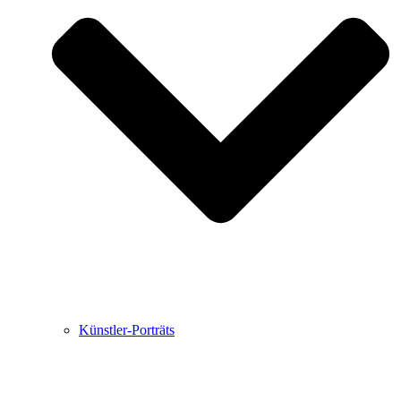
Buchbesprechungen von Harald Schwiers
Haralds Streifzüge
Hörtipps von Harald Schwiers
Kunstausflüge mit Sigrid Balke
Marc Peschke – Out of The Länd
Buchtipps von Uli Rothfuss
Hausbesuche
Frederick D. Bunsen – Kunst
Bildergeschichten von Jürgen Linde und Dietmar
Zankel
Kunsttheorie: Kunstführer und Flugschwein
Kunst geht weiter.
Künstler-Porträts