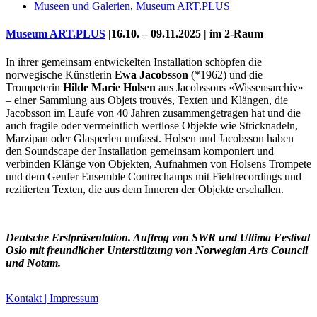
Museen und Galerien
,
Museum ART.PLUS
Museum ART.PLUS
|16.10. – 09.11.2025 | im 2-Raum
In ihrer gemeinsam entwickelten Installation schöpfen die
norwegische Künstlerin
Ewa Jacobsson
(*1962) und die
Trompeterin
Hilde Marie Holsen
aus Jacobssons «Wissensarchiv»
– einer Sammlung aus Objets trouvés, Texten und Klängen, die
Jacobsson im Laufe von 40 Jahren zusammengetragen hat und die
auch fragile oder vermeintlich wertlose Objekte wie Stricknadeln,
Marzipan oder Glasperlen umfasst. Holsen und Jacobsson haben
den Soundscape der Installation gemeinsam komponiert und
verbinden Klänge von Objekten, Aufnahmen von Holsens Trompete
Uli Rothfuss
und dem Genfer Ensemble Contrechamps mit Fieldrecordings und
rezitierten Texten, die aus dem Inneren der Objekte erschallen.
Deutsche Erstpräsentation. Auftrag von SWR und Ultima Festival
Harald Schwiers
Oslo mit freundlicher Unterstützung von Norwegian Arts Council
und Notam.
Kontakt | Impressum