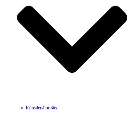
Buchbesprechungen von Harald Schwiers
Haralds Streifzüge
Hörtipps von Harald Schwiers
Kunstausflüge mit Sigrid Balke
Marc Peschke – Out of The Länd
Buchtipps von Uli Rothfuss
Hausbesuche
Frederick D. Bunsen – Kunst
Bildergeschichten von Jürgen Linde und Dietmar
Zankel
Kunsttheorie: Kunstführer und Flugschwein
Kunst geht weiter.
Künstler-Porträts