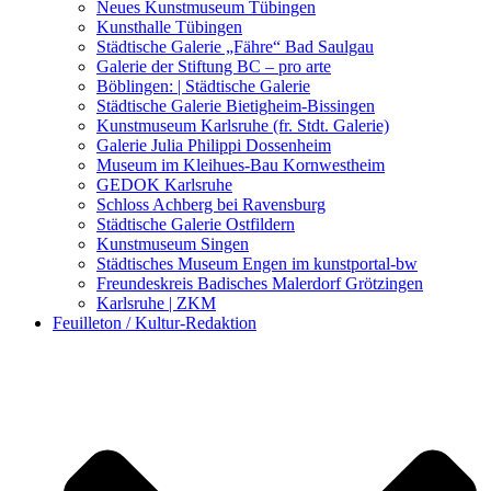
Kunstwettbewerbe, Ausschreibungen für Künstler
Neues Kunstmuseum Tübingen
Kunsthalle Tübingen
Städtische Galerie „Fähre“ Bad Saulgau
Galerie der Stiftung BC – pro arte
Böblingen: | Städtische Galerie
Städtische Galerie Bietigheim-Bissingen
Kunstmuseum Karlsruhe (fr. Stdt. Galerie)
Galerie Julia Philippi Dossenheim
Museum im Kleihues-Bau Kornwestheim
GEDOK Karlsruhe
Schloss Achberg bei Ravensburg
Städtische Galerie Ostfildern
Kunstmuseum Singen
Städtisches Museum Engen im kunstportal-bw
Freundeskreis Badisches Malerdorf Grötzingen
Karlsruhe | ZKM
Feuilleton / Kultur-Redaktion