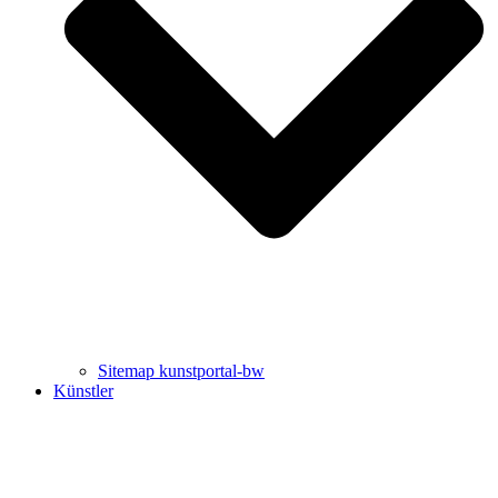
Uli Rothfuss
Harald Schwiers
Sitemap kunstportal-bw
Künstler
Buchtipps von Prof. Uli Rothfuss