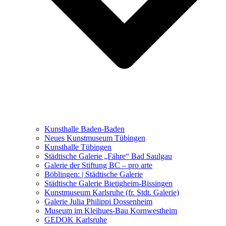
Ausstellungen 2021 – 2023
Malerei, Zeichnung, Fotografie
Skulptur und Installation
Musik, Literatur und andere
Kunstvermittler
Was seither geschah
Kunsthalle Baden-Baden
Kunstwettbewerbe, Ausschreibungen für Künstler
Neues Kunstmuseum Tübingen
Kunsthalle Tübingen
Städtische Galerie „Fähre“ Bad Saulgau
Galerie der Stiftung BC – pro arte
Böblingen: | Städtische Galerie
Städtische Galerie Bietigheim-Bissingen
Kunstmuseum Karlsruhe (fr. Stdt. Galerie)
Galerie Julia Philippi Dossenheim
Museum im Kleihues-Bau Kornwestheim
GEDOK Karlsruhe