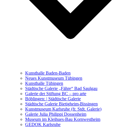
Ausstellungen 2021 – 2023
Malerei, Zeichnung, Fotografie
Skulptur und Installation
Musik, Literatur und andere
Kunstvermittler
Was seither geschah
Kunsthalle Baden-Baden
Kunstwettbewerbe, Ausschreibungen für Künstler
Neues Kunstmuseum Tübingen
Kunsthalle Tübingen
Städtische Galerie „Fähre“ Bad Saulgau
Galerie der Stiftung BC – pro arte
Böblingen: | Städtische Galerie
Städtische Galerie Bietigheim-Bissingen
Kunstmuseum Karlsruhe (fr. Stdt. Galerie)
Galerie Julia Philippi Dossenheim
Museum im Kleihues-Bau Kornwestheim
GEDOK Karlsruhe