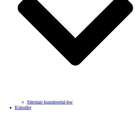
Uli Rothfuss
Harald Schwiers
Sitemap kunstportal-bw
Künstler
Buchtipps von Prof. Uli Rothfuss