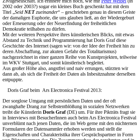
Zivilgesellschaft. Ich erinnere mich noch, wie mir
Peter Weibel
(in
2002 oder 2003?) sogar ein kleines Buch geschenkt hat mit dem
Titel „
Seid
NET
zueinander
“ – geschrieben genau in diesem Geiste
der damaligen Euphorie, die uns glauben ließ, an der Wiedergeburt
oder Erneuerung oder der Neuerfindung der freiheitlichen
Demokratie teilhaben zu dürfen.
Mit der weiteren Perspektive ihres künstlerischen Blicks, mit etwas
Abstand zu Technik und Programmierung hat Doris Graf diese
Geschichte des Internet (sagen wir: von der Idee der Freiheit hin zu
deren Abschaffung, zur akuten Gefahr des Totalitarismus)
nachgezeichnet in einer ganzen Reihe von Kunstprojekten, teilweise
im WKV Stuttgart, und somit künstlerisch begleitet.
Aus großer Höhe also, angstfrei und naiv errungen, stürzten wir
dann ab, als sich die Freiheit der Daten als Inbesitznahme derselben
entpuppte.
Doris Graf beim Ars Electronica Festival 2013:
Der sorglose Umgang mit persönlichen Daten und der oft
zwanghafte Drang zur Selbstentblößung in sozialen Netzwerken
treibt die Künstlerin
Doris Graf
(DE) um. Für ihre Pikträts fragt sie
in Interviews mit BesucherInnen auch beim Ars Electronica Festival
unverblümt nach jenen Daten, die im Web gerne mit den nüchternen
Formularen der Datensammler erhoben werden und stellt die
Eigenschaften und Charakteristika ihrer Gesprächspartner in Form