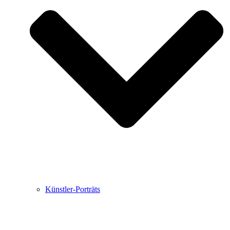
Buchbesprechungen von Harald Schwiers
Haralds Streifzüge
Hörtipps von Harald Schwiers
Kunstausflüge mit Sigrid Balke
Marc Peschke – Out of The Länd
Buchtipps von Uli Rothfuss
Hausbesuche
Frederick D. Bunsen – Kunst
Bildergeschichten von Jürgen Linde und Dietmar
Zankel
Kunsttheorie: Kunstführer und Flugschwein
Kunst geht weiter.
Künstler-Porträts