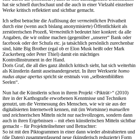
hat sie schnell durchschaut und die auch in einer Vielzahl einzelner
Werke kritisch reflektiert und sichtbar gemacht.
Ich selbst betrachte die Auflösung der
vermeintlichen
Privatheit
durch eine (wenn auch bislang anonymisierte) Öffentlichkeit als
zerstörerischen Prozeß,
Vermeintlich
bedeutet hier konkret: da alle
Angaben, die wir online machen (gegenüber „unserer“ Bank oder
facebook oder der Schufa etc. ja tatsächlich persönlich zurechenbar
sind, hätte Big Brother (egal ob er Elon Musk heißt oder Mark
Zuckerberg oder Peter Thiel) damit ein mächtiges
Kontrollinstrument in der Hand.
Doris Graf, die all dies ganz ähnlich kritisch sieht, hat sich weiterhin
als Künstlerin damit auseinandergesetzt. In ihrer Werkserie
homo
nudus atque apertus
spricht sie erstmals von „selbstentblößten
Seelen“.
Nun hat die Künstlerin schon in ihrem Projekt <Pikträt>“ (2010)
ihre in der Karthografie erworbenen Kenntnisse und Techniken
genutzt, um die Vermessung des Menschen, wie wir sie aus der
digitalisierten Internetwelt kennen, mit (im Wortsinne)
manuellen
und zeichnerischen Mitteln nicht nur nachvollzogen, sondern dann
auch in ihren Ergebnissen – mit eben künstlerischen Mitteln sichtbar
gemacht – für Projektteilnehmer und Betrachter:
So ist mit den Piktogrammen in einer dann wieder abstrahierten und
(die Daten) zusammenfassend neue (künstlerisch reduzierte) Form