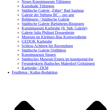
Kunstwettbewerbe, Ausschreibungen für Künstler
Neues Kunstmuseum Tübingen
Kunsthalle Tübingen
Städtische Galerie „Fähre“ Bad Saulgau
Galerie der Stiftung BC – pro arte
Böblingen: | Städtische Galerie
Städtische Galerie Bietigheim-Bissingen
Kunstmuseum Karlsruhe (fr. Stdt. Galerie)
Galerie Julia Philippi Dossenheim
Museum im Kleihues-Bau Kornwestheim
GEDOK Karlsruhe
Schloss Achberg bei Ravensburg
Städtische Galerie Ostfildern
Kunstmuseum Singen
Städtisches Museum Engen im kunstportal-bw
Freundeskreis Badisches Malerdorf Grötzingen
Karlsruhe | ZKM
Feuilleton / Kultur-Redaktion