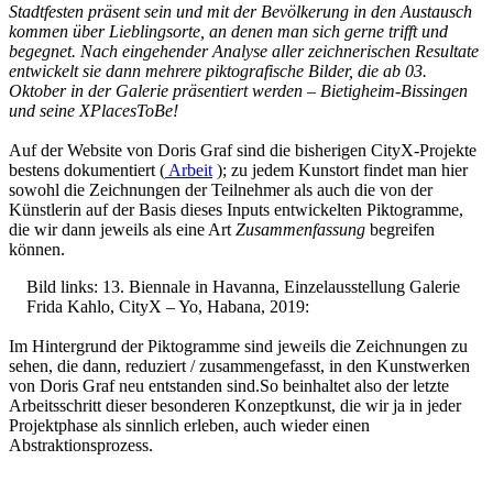
Stadtfesten präsent sein und mit der Bevölkerung in den Austausch
kommen über Lieblingsorte, an denen man sich gerne trifft und
begegnet. Nach eingehender Analyse aller zeichnerischen Resultate
entwickelt sie dann mehrere piktografische Bilder, die ab 03.
Oktober in der Galerie präsentiert werden – Bietigheim-Bissingen
und seine XPlacesToBe!
Auf der Website von Doris Graf sind die bisherigen CityX-Projekte
bestens dokumentiert (
Arbeit
); zu jedem Kunstort findet man hier
sowohl die Zeichnungen der Teilnehmer als auch die von der
Künstlerin auf der Basis dieses Inputs entwickelten Piktogramme,
die wir dann jeweils als eine Art
Zusammenfassung
begreifen
können.
Bild links: 13. Biennale in Havanna, Einzelausstellung Galerie
Frida Kahlo, CityX – Yo, Habana, 2019:
Im Hintergrund der Piktogramme sind jeweils die Zeichnungen zu
sehen, die dann, reduziert / zusammengefasst, in den Kunstwerken
von Doris Graf neu entstanden sind.So beinhaltet also der letzte
Arbeitsschritt dieser besonderen Konzeptkunst, die wir ja in jeder
Projektphase als sinnlich erleben, auch wieder einen
Abstraktionsprozess.