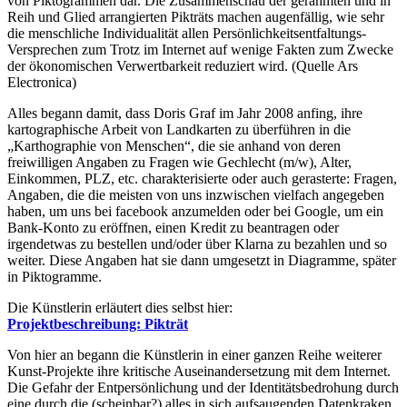
von Piktogrammen dar. Die Zusammenschau der gerahmten und in
Reih und Glied arrangierten Pikträts machen augenfällig, wie sehr
die menschliche Individualität allen Persönlichkeitsentfaltungs-
Versprechen zum Trotz im Internet auf wenige Fakten zum Zwecke
der ökonomischen Verwertbarkeit reduziert wird. (Quelle Ars
Electronica)
Alles begann damit, dass Doris Graf im Jahr 2008 anfing, ihre
kartographische Arbeit von Landkarten zu überführen in die
„Karthographie von Menschen“, die sie anhand von deren
freiwilligen Angaben zu Fragen wie Gechlecht (m/w), Alter,
Einkommen, PLZ, etc. charakterisierte oder auch gerasterte: Fragen,
Angaben, die die meisten von uns inzwischen vielfach angegeben
haben, um uns bei facebook anzumelden oder bei Google, um ein
Bank-Konto zu eröffnen, einen Kredit zu beantragen oder
irgendetwas zu bestellen und/oder über Klarna zu bezahlen und so
weiter. Diese Angaben hat sie dann umgesetzt in Diagramme, später
in Piktogramme.
Die Künstlerin erläutert dies selbst hier:
Projektbeschreibung: Pikträt
Von hier an begann die Künstlerin in einer ganzen Reihe weiterer
Kunst-Projekte ihre kritische Auseinandersetzung mit dem Internet.
Die Gefahr der Entpersönlichung und der Identitätsbedrohung durch
eine durch die (scheinbar?) alles in sich aufsaugenden Datenkraken