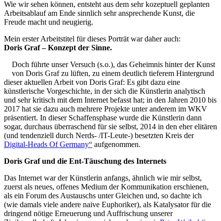
Wie wir sehen können, entsteht aus dem sehr kozeptuell geplanten
Arbeitsablauf am Ende sinnlich sehr ansprechende Kunst, die
Freude macht und neugierig.
Mein erster Arbeitstitel für dieses Porträt war daher auch:
Doris Graf – Konzept der Sinne.
Doch führte unser Versuch (s.o.), das Geheimnis hinter der Kunst
von Doris Graf zu lüften, zu einem deutlich tieferem Hintergrund
dieser aktuellen Arbeit von Doris Graf: Es gibt dazu eine
künstlerische Vorgeschichte, in der sich die Künstlerin analytisch
und sehr kritisch mit dem Internet befasst hat; in den Jahren 2010 bis
2017 hat sie dazu auch mehrere Projekte unter anderem im WKV
präsentiert. In dieser Schaffensphase wurde die Künstlerin dann
sogar, durchaus überraschend für sie selbst, 2014 in den eher elitären
(und tendenziell durch Nerds- /IT-Leute-) besetzten Kreis der
Digital-Heads Of Germany“
aufgenommen.
Doris Graf und die Ent-Täuschung des Internets
Das Internet war der Künstlerin anfangs, ähnlich wie mir selbst,
zuerst als neues, offenes Medium der Kommunikation erschienen,
als ein Forum des Austauschs unter Gleichen und, so dachte ich
(wie damals viele andere naive Euphoriker), als Katalysator für die
dringend nötige Erneuerung und Auffrischung unserer