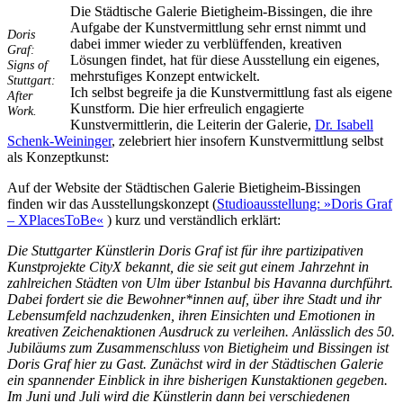
Die Städtische Galerie Bietigheim-Bissingen, die ihre
Bildergeschichten von Jürgen Linde und Dietmar
Aufgabe der Kunstvermittlung sehr ernst nimmt und
Zankel
Doris
dabei immer wieder zu verblüffenden, kreativen
Kunsttheorie: Kunstführer und Flugschwein
Graf:
Lösungen findet, hat für diese Ausstellung ein eigenes,
Kunst geht weiter.
Signs of
mehrstufiges Konzept entwickelt.
Stuttgart:
Ich selbst begreife ja die Kunstvermittlung fast als eigene
After
Kunstform. Die hier erfreulich engagierte
Work.
Kunstvermittlerin, die Leiterin der Galerie,
Dr. Isabell
Schenk-Weininger
, zelebriert hier insofern Kunstvermittlung selbst
als Konzeptkunst:
Auf der Website der Städtischen Galerie Bietigheim-Bissingen
finden wir das Ausstellungskonzept (
Studioausstellung: »Doris Graf
– XPlacesToBe«
) kurz und verständlich erklärt:
Die Stuttgarter Künstlerin Doris Graf ist für ihre partizipativen
Kunstprojekte CityX bekannt, die sie seit gut einem Jahrzehnt in
zahlreichen Städten von Ulm über Istanbul bis Havanna durchführt.
Dabei fordert sie die Bewohner*innen auf, über ihre Stadt und ihr
Lebensumfeld nachzudenken, ihren Einsichten und Emotionen in
kreativen Zeichenaktionen Ausdruck zu verleihen. Anlässlich des 50.
Jubiläums zum Zusammenschluss von Bietigheim und Bissingen ist
Doris Graf hier zu Gast. Zunächst wird in der Städtischen Galerie
ein spannender Einblick in ihre bisherigen Kunstaktionen gegeben.
Im Juni und Juli wird die Künstlerin dann bei verschiedenen