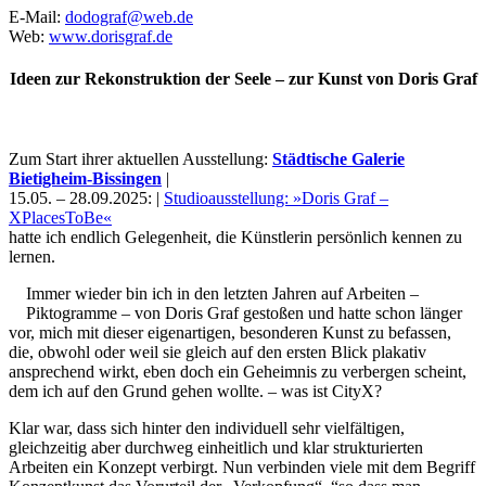
E-Mail:
dodograf@web.de
Web:
www.dorisgraf.de
Ideen zur Rekonstruktion der Seele – zur Kunst von Doris Graf
Zum Start ihrer aktuellen Ausstellung:
Städtische Galerie
Bietigheim-Bissingen
|
15.05. – 28.09.2025: |
Studioausstellung: »Doris Graf –
XPlacesToBe«
hatte ich endlich Gelegenheit, die Künstlerin persönlich kennen zu
lernen.
Uli Rothfuss
Immer wieder bin ich in den letzten Jahren auf Arbeiten –
Piktogramme – von Doris Graf gestoßen und hatte schon länger
vor, mich mit dieser eigenartigen, besonderen Kunst zu befassen,
die, obwohl oder weil sie gleich auf den ersten Blick plakativ
ansprechend wirkt, eben doch ein Geheimnis zu verbergen scheint,
Harald Schwiers
dem ich auf den Grund gehen wollte. – was ist CityX?
Klar war, dass sich hinter den individuell sehr vielfältigen,
gleichzeitig aber durchweg einheitlich und klar strukturierten
Arbeiten ein Konzept verbirgt. Nun verbinden viele mit dem Begriff