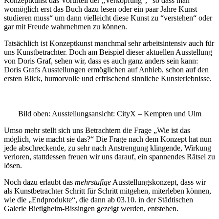
Konzeptkunst das Vorurteil der „Verkopfung“, “so dass man
womöglich erst das Buch dazu lesen oder ein paar Jahre Kunst
studieren muss“ um dann
v
ielleicht diese Kunst zu “verstehen“ oder
gar mit Freude wahrnehmen zu können.
Tatsächlich ist Konzeptkunst manchmal sehr arbeitsintensiv auch für
uns Kunstbetrachter. Doch am Beispiel dieser aktuellen Ausstellung
Buchtipps von Prof. Uli Rothfuss
von Doris Graf, sehen wir, dass es auch ganz anders sein kann:
Doris Grafs Ausstellungen ermöglichen auf Anhieb, schon auf den
ersten Blick, humorvolle und erfrischend sinnliche Kunsterlebnisse.
Bild oben: Ausstellungsansicht: CityX – Kempten und Ulm
Umso mehr stellt sich uns Betrachtern die Frage „Wie ist das
möglich, wie macht sie das?“ Die Frage nach dem Konzept hat nun
jede abschreckende, zu sehr nach Anstrengung klingende, Wirkung
verloren, stattdessen freuen wir uns darauf, ein spannendes Rätsel zu
Buchbesprechungen von Harald Schwiers
lösen.
Haralds Streifzüge
Hörtipps von Harald Schwiers
Noch dazu erlaubt das
mehrstufige
Ausstellungskonzept, dass wir
Kunstausflüge mit Sigrid Balke
als Kunstbetrachter Schritt für Schritt mitgehen, miterleben können,
Marc Peschke – Out of The Länd
wie die „Endprodukte“, die dann ab 03.10. in der Städtischen
Buchtipps von Uli Rothfuss
Galerie Bietigheim-Bissingen gezeigt werden, entstehen.
Hausbesuche
Frederick D. Bunsen – Kunst