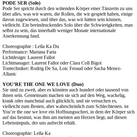
PODE SER (Solo)
Pode Ser spricht durch den wütenden Körper einer Tänzerin zu uns
über alles, was wir waren, die Rollen, die wir gespielt haben, einige
davon zugewiesen, und über das, was wir hätten sein können,
vielleicht. Ein beeindruckendes Solo über die Schwierigkeiten, man
selbst zu sein, das innerhalb weniger Monate internationale
Anerkennung fand.
Buchtipps von Prof. Uli Rothfuss
Choreographie : Leïla Ka Du
Performance: Mariana Faria
Lichtdesign: Laurent Fallot
Lichtmanager: Laurent Fallot oder Clara Coll Bigot
Tontechniker: Rodrig De Sa, Loic Feraud oder Sacha Menez-
Allanic
YOU’RE THE ONE WE LOVE (Duo)
Sie sind zu zweit, aber es könnten auch hundert oder tausend von
ihnen sein. Gemeinsam machen sie sich auf den Weg, wackelig,
Buchbesprechungen von Harald Schwiers
krank oder manchmal auch glücklich, und sie versuchen es,
Haralds Streifzüge
vielleicht zum Besten, aber wahrscheinlich zum Schlechtesten. ist
Hörtipps von Harald Schwiers
You’re the one we love ein Hoffnungsschrei, in dem der Körper sich
Kunstausflüge mit Sigrid Balke
auf das besinnt, was ihm am meisten am Herzen liegt, auf diesen
Marc Peschke – Out of The Länd
Lebensimpuls, der uns aufrecht erhält.
Buchtipps von Uli Rothfuss
Hausbesuche
Choreographie: Leïla Ka
Frederick D. Bunsen – Kunst