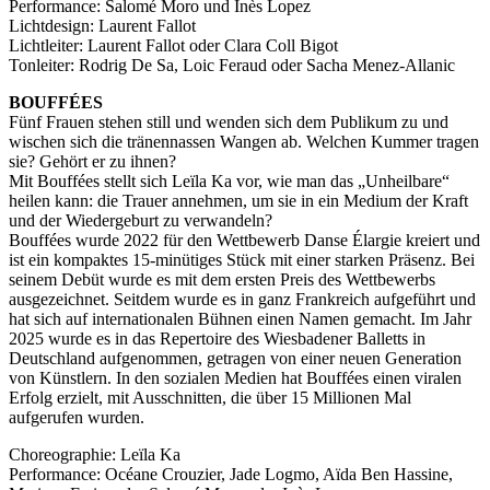
Performance: Salomé Moro und Inès Lopez
Bildergeschichten von Jürgen Linde und Dietmar
Lichtdesign: Laurent Fallot
Zankel
Lichtleiter: Laurent Fallot oder Clara Coll Bigot
Kunsttheorie: Kunstführer und Flugschwein
Tonleiter: Rodrig De Sa, Loic Feraud oder Sacha Menez-Allanic
Kunst geht weiter.
BOUFFÉES
Fünf Frauen stehen still und wenden sich dem Publikum zu und
wischen sich die tränennassen Wangen ab. Welchen Kummer tragen
sie? Gehört er zu ihnen?
Mit Bouffées stellt sich Leïla Ka vor, wie man das „Unheilbare“
heilen kann: die Trauer annehmen, um sie in ein Medium der Kraft
und der Wiedergeburt zu verwandeln?
Bouffées wurde 2022 für den Wettbewerb Danse Élargie kreiert und
ist ein kompaktes 15-minütiges Stück mit einer starken Präsenz. Bei
seinem Debüt wurde es mit dem ersten Preis des Wettbewerbs
ausgezeichnet. Seitdem wurde es in ganz Frankreich aufgeführt und
hat sich auf internationalen Bühnen einen Namen gemacht. Im Jahr
2025 wurde es in das Repertoire des Wiesbadener Balletts in
Deutschland aufgenommen, getragen von einer neuen Generation
von Künstlern. In den sozialen Medien hat Bouffées einen viralen
Erfolg erzielt, mit Ausschnitten, die über 15 Millionen Mal
aufgerufen wurden.
Choreographie: Leïla Ka
Performance: Océane Crouzier, Jade Logmo, Aïda Ben Hassine,