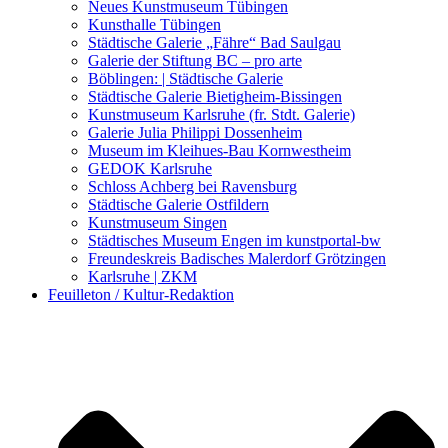
Kunstwettbewerbe, Ausschreibungen für Künstler
Neues Kunstmuseum Tübingen
Kunsthalle Tübingen
Städtische Galerie „Fähre“ Bad Saulgau
Galerie der Stiftung BC – pro arte
Böblingen: | Städtische Galerie
Städtische Galerie Bietigheim-Bissingen
Kunstmuseum Karlsruhe (fr. Stdt. Galerie)
Galerie Julia Philippi Dossenheim
Museum im Kleihues-Bau Kornwestheim
GEDOK Karlsruhe
Schloss Achberg bei Ravensburg
Städtische Galerie Ostfildern
Kunstmuseum Singen
Städtisches Museum Engen im kunstportal-bw
Freundeskreis Badisches Malerdorf Grötzingen
Karlsruhe | ZKM
Feuilleton / Kultur-Redaktion