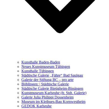
Ausstellungen 2021 – 2023
Malerei, Zeichnung, Fotografie
Skulptur und Installation
Musik, Literatur und andere
Kunstvermittler
Was seither geschah
Kunsthalle Baden-Baden
Kunstwettbewerbe, Ausschreibungen für Künstler
Neues Kunstmuseum Tübingen
Kunsthalle Tübingen
Städtische Galerie „Fähre“ Bad Saulgau
Galerie der Stiftung BC – pro arte
Böblingen: | Städtische Galerie
Städtische Galerie Bietigheim-Bissingen
Kunstmuseum Karlsruhe (fr. Stdt. Galerie)
Galerie Julia Philippi Dossenheim
Museum im Kleihues-Bau Kornwestheim
GEDOK Karlsruhe