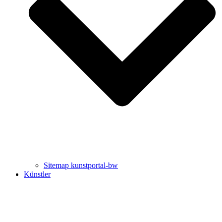
Uli Rothfuss
Harald Schwiers
Sitemap kunstportal-bw
Künstler
Buchtipps von Prof. Uli Rothfuss