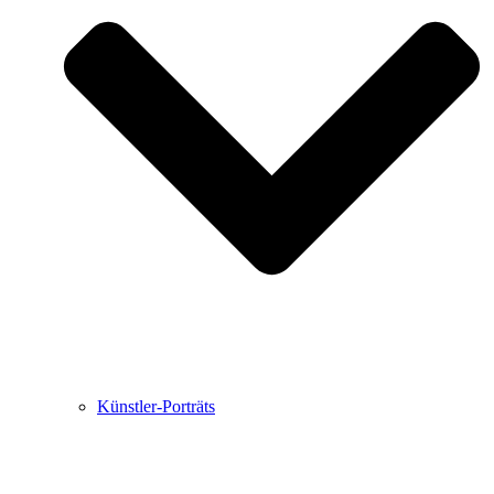
Buchbesprechungen von Harald Schwiers
Haralds Streifzüge
Hörtipps von Harald Schwiers
Kunstausflüge mit Sigrid Balke
Marc Peschke – Out of The Länd
Buchtipps von Uli Rothfuss
Hausbesuche
Frederick D. Bunsen – Kunst
Bildergeschichten von Jürgen Linde und Dietmar
Zankel
Kunsttheorie: Kunstführer und Flugschwein
Kunst geht weiter.
Künstler-Porträts