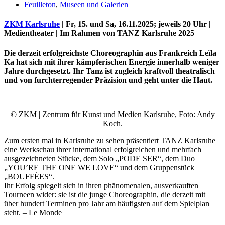
Feuilleton
,
Museen und Galerien
ZKM Karlsruhe
| Fr, 15. und Sa, 16.11.2025; jeweils 20 Uhr |
Medientheater | Im Rahmen von TANZ Karlsruhe 2025
Die derzeit erfolgreichste Choreographin aus Frankreich Leïla
Ka hat sich mit ihrer kämpferischen Energie innerhalb weniger
Jahre durchgesetzt. Ihr Tanz ist zugleich kraftvoll theatralisch
und von furchterregender Präzision und geht unter die Haut.
© ZKM | Zentrum für Kunst und Medien Karlsruhe, Foto: Andy
Uli Rothfuss
Koch.
Zum ersten mal in Karlsruhe zu sehen präsentiert TANZ Karlsruhe
eine Werkschau ihrer international erfolgreichen und mehrfach
ausgezeichneten Stücke, dem Solo „PODE SER“, dem Duo
„YOU’RE THE ONE WE LOVE“ und dem Gruppenstück
„BOUFFÉES“.
Harald Schwiers
Ihr Erfolg spiegelt sich in ihren phänomenalen, ausverkauften
Tourneen wider: sie ist die junge Choreographin, die derzeit mit
über hundert Terminen pro Jahr am häufigsten auf dem Spielplan
steht. – Le Monde