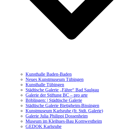
Ausstellungen 2021 – 2023
Malerei, Zeichnung, Fotografie
Skulptur und Installation
Musik, Literatur und andere
Kunstvermittler
Was seither geschah
Kunsthalle Baden-Baden
Kunstwettbewerbe, Ausschreibungen für Künstler
Neues Kunstmuseum Tübingen
Kunsthalle Tübingen
Städtische Galerie „Fähre“ Bad Saulgau
Galerie der Stiftung BC – pro arte
Böblingen: | Städtische Galerie
Städtische Galerie Bietigheim-Bissingen
Kunstmuseum Karlsruhe (fr. Stdt. Galerie)
Galerie Julia Philippi Dossenheim
Museum im Kleihues-Bau Kornwestheim
GEDOK Karlsruhe