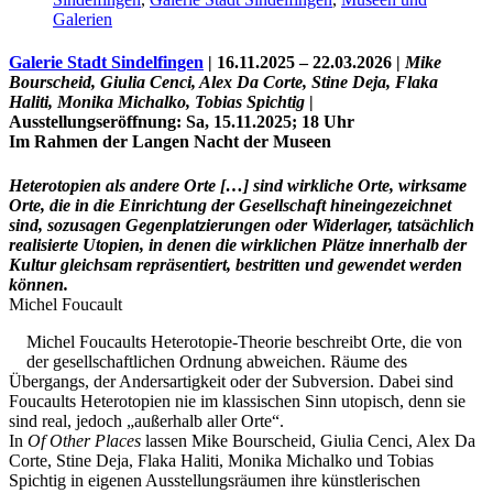
Galerien
Galerie Stadt Sindelfingen
| 16.11.2025 – 22.03.2026 |
Mike
Bourscheid, Giulia Cenci, Alex Da Corte, Stine Deja, Flaka
Haliti, Monika Michalko, Tobias Spichtig
|
Ausstellungseröffnung: Sa, 15.11.2025; 18 Uhr
Im Rahmen der Langen Nacht der Museen
Heterotopien als andere Orte […] sind wirkliche Orte, wirksame
Orte, die in die Einrichtung der Gesellschaft hineingezeichnet
sind, sozusagen Gegenplatzierungen oder Widerlager, tatsächlich
realisierte Utopien, in denen die wirklichen Plätze innerhalb der
Kultur gleichsam repräsentiert, bestritten und gewendet werden
Uli Rothfuss
können.
Michel Foucault
Michel Foucaults Heterotopie-Theorie beschreibt Orte, die von
der gesellschaftlichen Ordnung abweichen. Räume des
Übergangs, der Andersartigkeit oder der Subversion. Dabei sind
Harald Schwiers
Foucaults Heterotopien nie im klassischen Sinn utopisch, denn sie
sind real, jedoch „außerhalb aller Orte“.
In
Of Other Places
lassen Mike Bourscheid, Giulia Cenci, Alex Da
Corte, Stine Deja, Flaka Haliti, Monika Michalko und Tobias
Spichtig in eigenen Ausstellungsräumen ihre künstlerischen