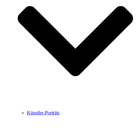
Buchbesprechungen von Harald Schwiers
Haralds Streifzüge
Hörtipps von Harald Schwiers
Kunstausflüge mit Sigrid Balke
Marc Peschke – Out of The Länd
Buchtipps von Uli Rothfuss
Hausbesuche
Frederick D. Bunsen – Kunst
Bildergeschichten von Jürgen Linde und Dietmar
Zankel
Kunsttheorie: Kunstführer und Flugschwein
Kunst geht weiter.
Künstler-Porträts