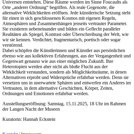
Universen entstehen. Diese Räume werden im Sinne Foucaults als
Orte „anderer Ordnung“ begriffen. Als reale Gegenorte, die
alternative Wirklichkeiten eröffnen. Jede künstlerische Setzung steht
für einen in sich geschlossenen Kosmos mit eigenen Regeln,
Atmosphären und Zusammenhängen jenseits vertrauter Parameter.
Sie existieren nebeneinander und bilden ein Geflecht paralleler
Realitäten als Spiegel, Kontrast oder Überschreibung der Welt, wie
Buchtipps von Prof. Uli Rothfuss
wir sie kennen. Verdichtet, fragmentarisch, poetisch oder sogar
verstörend.
Dabei schöpfen die Künstlerinnen und Künstler aus persönlichen
ebenso wie aus kollektiven Erfahrungen, aus der Vergangenheit und
Gegenwart genauso wie aus einer möglichen Zukunft. Ihre
Heterotopien werden aber nicht als bloße Flucht aus der
Wirklichkeit verstanden, sondern als Möglichkeitsräume, in denen
Alternativen erprobt und Widersprüche erfahrbar werden. Denn sie
versetzen uns in unerwartete Sphären und entwerfen ein Anderes im
Vertrauten, in dem alternative Geschichten, Körper, Zeiten,
Ordnungen und Emotionen erfahrbar werden.
Buchbesprechungen von Harald Schwiers
Haralds Streifzüge
Ausstellungseröffnung: Samstag, 15.11.2025, 18 Uhr im Rahmen
Hörtipps von Harald Schwiers
der Langen Nacht der Museen
Kunstausflüge mit Sigrid Balke
Marc Peschke – Out of The Länd
Kuratorin: Hannah Eckstein
Buchtipps von Uli Rothfuss
Hausbesuche
Frederick D. Bunsen – Kunst