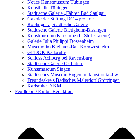
Kunstwettbewerbe, Ausschreibungen für Künstler
Neues Kunstmuseum Tübingen
Kunsthalle Tübingen
Städtische Galerie „Fähre“ Bad Saulgau
Galerie der Stiftung BC – pro arte
Böblingen: | Städtische Galerie
Städtische Galerie Bietigheim-Bissingen
Kunstmuseum Karlsruhe (fr. Stdt. Galerie)
Galerie Julia Philippi Dossenheim
Museum im Kleihues-Bau Kornwestheim
GEDOK Karlsruhe
Schloss Achberg bei Ravensburg
Städtische Galerie Ostfildern
Kunstmuseum Singen
Städtisches Museum Engen im kunstportal-bw
Freundeskreis Badisches Malerdorf Grötzingen
Karlsruhe | ZKM
Feuilleton / Kultur-Redaktion