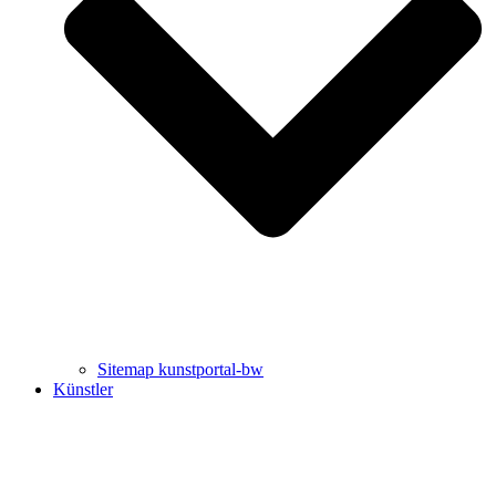
Uli Rothfuss
Harald Schwiers
Sitemap kunstportal-bw
Künstler
Buchtipps von Prof. Uli Rothfuss