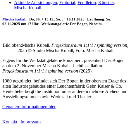
Aktuelle Ausstellungen
,
Editorial
,
Feuilleton
,
Künstler
,
Mischa Kuball
Mischa Kuball
| Do, 06. + 13.11.; So, . + 16.11.2025 |
Eröffnung: So,
02.11.2025 um 17 Uhr | Werkstattgalerie Der Bogen, Neheim
Bild oben:Mischa Kuball,
Projektionsraum 1:1:1 / spinning version,
2025 © Studio Mischa Kuball, Foto: Mischa Kuball
Eigens für die Werkstattgelalerie konzipiert, präsentiert Der Bogen
ab dem 2. November Mischa Kuballs Lichtinstallation
Uli Rothfuss
Projektionsraum 1:1:1 / spinning version
(2025).
1980 gegründet, befindet sich Der Bogen in der obersten Etage des
alten Industriegebäudes einer Leuchtenfabrik Gebr. Kaiser & Co.
Heute beherbergt die Institution unter anderem mehrere Ateliers und
Ausstellungsräume sowie Werkstatt und Theater.
Harald Schwiers
Genauere Informationen hier
Kontakt | Impressum