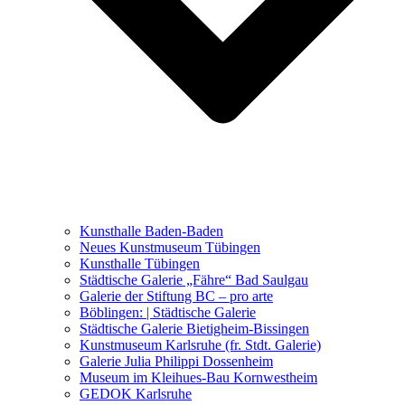
Ausstellungen 2021 – 2023
Malerei, Zeichnung, Fotografie
Skulptur und Installation
Musik, Literatur und andere
Kunstvermittler
Was seither geschah
Kunsthalle Baden-Baden
Kunstwettbewerbe, Ausschreibungen für Künstler
Neues Kunstmuseum Tübingen
Kunsthalle Tübingen
Städtische Galerie „Fähre“ Bad Saulgau
Galerie der Stiftung BC – pro arte
Böblingen: | Städtische Galerie
Städtische Galerie Bietigheim-Bissingen
Kunstmuseum Karlsruhe (fr. Stdt. Galerie)
Galerie Julia Philippi Dossenheim
Museum im Kleihues-Bau Kornwestheim
GEDOK Karlsruhe