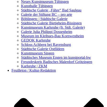
Kunstwettbewerbe, Ausschreibungen für Künstler
Neues Kunstmuseum Tübingen
Kunsthalle Tübingen
Städtische Galerie „Fähre“ Bad Saulgau
Galerie der Stiftung BC – pro arte
Böblingen: | Städtische Galerie
Städtische Galerie Bietigheim-Bissingen
Kunstmuseum Karlsruhe (fr. Stdt. Galerie)
Galerie Julia Philippi Dossenheim
Museum im Kleihues-Bau Kornwestheim
GEDOK Karlsruhe
Schloss Achberg bei Ravensburg
Städtische Galerie Ostfildern
Kunstmuseum Singen
Städtisches Museum Engen im kunstportal-bw
Freundeskreis Badisches Malerdorf Grötzingen
Karlsruhe | ZKM
Feuilleton / Kultur-Redaktion