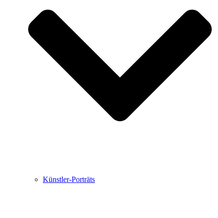
Buchbesprechungen von Harald Schwiers
Haralds Streifzüge
Hörtipps von Harald Schwiers
Kunstausflüge mit Sigrid Balke
Marc Peschke – Out of The Länd
Buchtipps von Uli Rothfuss
Hausbesuche
Frederick D. Bunsen – Kunst
Bildergeschichten von Jürgen Linde und Dietmar
Zankel
Kunsttheorie: Kunstführer und Flugschwein
Kunst geht weiter.
Künstler-Porträts