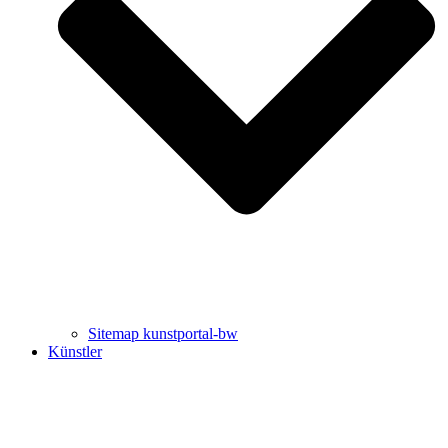
Uli Rothfuss
Harald Schwiers
Sitemap kunstportal-bw
Künstler
Buchtipps von Prof. Uli Rothfuss