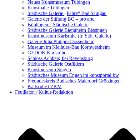
Kunstwettbewerbe, Ausschreibungen für Künstler
Neues Kunstmuseum Tübingen
Kunsthalle Tübingen
Städtische Galerie „Fähre“ Bad Saulgau
Galerie der Stiftung BC – pro arte
Böblingen: | Städtische Galerie
Städtische Galerie Bietigheim-Bissingen
Kunstmuseum Karlsruhe (fr. Stdt. Galerie)
Galerie Julia Philippi Dossenheim
Museum im Kleihues-Bau Kornwestheim
GEDOK Karlsruhe
Schloss Achberg bei Ravensburg
Städtische Galerie Ostfildern
Kunstmuseum Singen
Städtisches Museum Engen im kunstportal-bw
Freundeskreis Badisches Malerdorf Grötzingen
Karlsruhe | ZKM
Feuilleton / Kultur-Redaktion