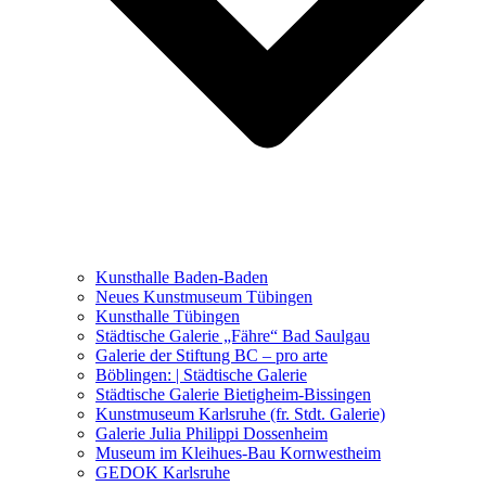
Ausstellungen 2021 – 2023
Malerei, Zeichnung, Fotografie
Skulptur und Installation
Musik, Literatur und andere
Kunstvermittler
Was seither geschah
Kunsthalle Baden-Baden
Kunstwettbewerbe, Ausschreibungen für Künstler
Neues Kunstmuseum Tübingen
Kunsthalle Tübingen
Städtische Galerie „Fähre“ Bad Saulgau
Galerie der Stiftung BC – pro arte
Böblingen: | Städtische Galerie
Städtische Galerie Bietigheim-Bissingen
Kunstmuseum Karlsruhe (fr. Stdt. Galerie)
Galerie Julia Philippi Dossenheim
Museum im Kleihues-Bau Kornwestheim
GEDOK Karlsruhe