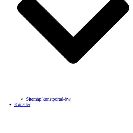
Uli Rothfuss
Harald Schwiers
Sitemap kunstportal-bw
Künstler
Buchtipps von Prof. Uli Rothfuss