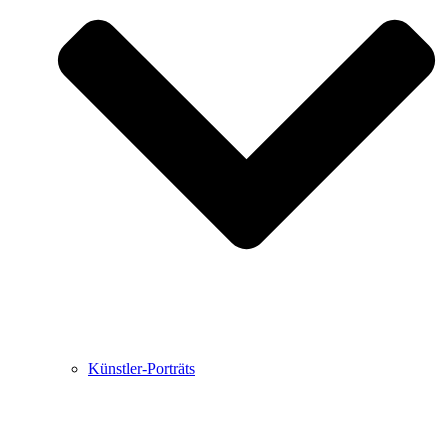
Buchbesprechungen von Harald Schwiers
Haralds Streifzüge
Hörtipps von Harald Schwiers
Kunstausflüge mit Sigrid Balke
Marc Peschke – Out of The Länd
Buchtipps von Uli Rothfuss
Hausbesuche
Frederick D. Bunsen – Kunst
Bildergeschichten von Jürgen Linde und Dietmar
Zankel
Kunsttheorie: Kunstführer und Flugschwein
Kunst geht weiter.
Künstler-Porträts