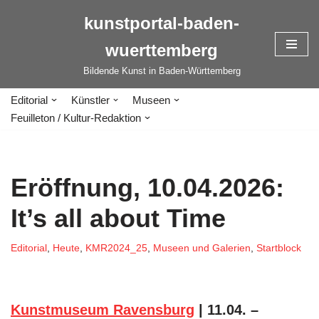
kunstportal-baden-
Zum
wuerttemberg
Inhalt
springen
Bildende Kunst in Baden-Württemberg
Editorial
Künstler
Museen
Feuilleton / Kultur-Redaktion
Eröffnung, 10.04.2026:
It’s all about Time
Editorial
,
Heute
,
KMR2024_25
,
Museen und Galerien
,
Startblock
Kunstmuseum Ravensburg
| 11.04. –