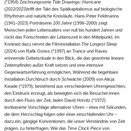
(*1954) Zeichnungsserie
Tide Drawings: Hurricane
(2022/2023)trifft der Takt des Spätkapitalismus auf biologische
Rhythmen und natürliche Kreisläufe. Hans-Peter Feldmanns
(1941–2023) Porträtserie
100 Jahre
(1998–2000) zeigt
Menschen jeden Lebensalters von null bis hundert Jahren und
rückt das Fortschreiten der Lebenszeit in den Mittelpunkt. Im
Kontrast dazu nimmt die Filminstallation
The Longest Sleep
(2024) von Rafik Greiss (*1997) an Trance und Raves
erinnernde Gebetsrituale in den Blick, die das gewohnte lineare
Zeitempfinden außer Kraft setzen und eine intensive
Gegenwartserfahrung ermöglichen. Während die begehbare
Installation
Durchbruch durch Schwäche
(2009) von Alicja
Kwade (*1979), bestehend aus verschiedenen Uhrengewichten,
den Eindruck erzeugt, als bewegten sich die Besucher:innen
durch den Fluss der Zeit, laden David Horvitz (*1972)
textbasierte Vorschläge alternativer Uhren – etwa mit Sekunden,
die dem Herzschlag folgen oder einer einschlafenden Uhr –
dazu ein, gängige Konventionen, die unser Verständnis von Zeit
prägen, zu hinterfragen. Wie das
Time Clock Piece
von