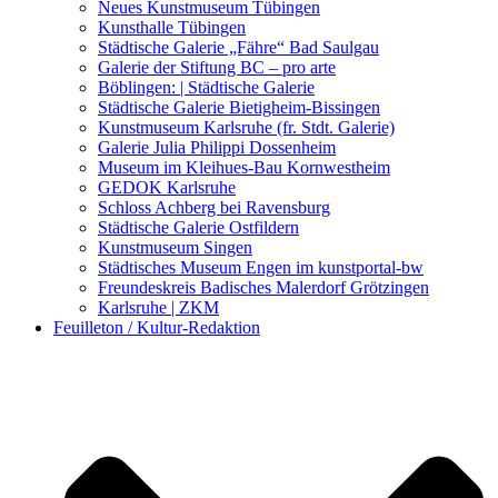
Kunstwettbewerbe, Ausschreibungen für Künstler
Neues Kunstmuseum Tübingen
Kunsthalle Tübingen
Städtische Galerie „Fähre“ Bad Saulgau
Galerie der Stiftung BC – pro arte
Böblingen: | Städtische Galerie
Städtische Galerie Bietigheim-Bissingen
Kunstmuseum Karlsruhe (fr. Stdt. Galerie)
Galerie Julia Philippi Dossenheim
Museum im Kleihues-Bau Kornwestheim
GEDOK Karlsruhe
Schloss Achberg bei Ravensburg
Städtische Galerie Ostfildern
Kunstmuseum Singen
Städtisches Museum Engen im kunstportal-bw
Freundeskreis Badisches Malerdorf Grötzingen
Karlsruhe | ZKM
Feuilleton / Kultur-Redaktion