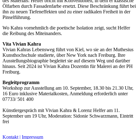
des Materials: Helfer bricht mit Konventionen, in dem er klassische
Bildergeschichten von Jürgen Linde und Dietmar
Ölfarben durch Fassadenfarbe ersetzt. Diese Beschränkung führt bei
Zankel
ihn zu neuen Tiefeneffekten und zu einer radikalen Freiheit in der
Kunsttheorie: Kunstführer und Flugschwein
Pinselführung.
Kunst geht weiter.
Wo Kahra vornehmlich die poetische Isolation zeigt, sucht Helfer
die Reibung des Miteinanders.
Vita Vivian Kahra
Vivian Kahras Lebensweg führt von Kiel, wo sie an der Muthesius
Kunsthochschule studierte, über New York nach Freiburg. Ihre
Ausstellungsbiographie begleitet sie auf diesem Weg und darüber
hinaus. Seit 2024 ist Vivian Kahra Dozentin für Malerei an der PH
Freiburg.
Begleitprogramm
Workshop zur Ausstellung am 10. September, 18.30 bis 21.30 Uhr,
16 Euro inklusive Materialkosten, Anmeldung erforderlich unter
07733/ 501 400
Künstlergespräch mit Vivian Kahra & Lorenz Helfer am 11.
September um 19 Uhr, Moderation: Sidonie Schwarzmann, Eintritt
frei
Kontakt | Impressum