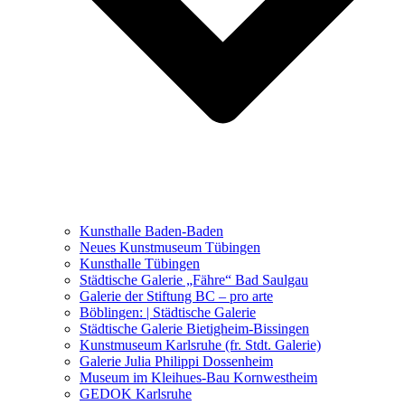
Ausstellungen 2021 – 2023
Malerei, Zeichnung, Fotografie
Skulptur und Installation
Musik, Literatur und andere
Kunstvermittler
Was seither geschah
Kunsthalle Baden-Baden
Kunstwettbewerbe, Ausschreibungen für Künstler
Neues Kunstmuseum Tübingen
Kunsthalle Tübingen
Städtische Galerie „Fähre“ Bad Saulgau
Galerie der Stiftung BC – pro arte
Böblingen: | Städtische Galerie
Städtische Galerie Bietigheim-Bissingen
Kunstmuseum Karlsruhe (fr. Stdt. Galerie)
Galerie Julia Philippi Dossenheim
Museum im Kleihues-Bau Kornwestheim
GEDOK Karlsruhe