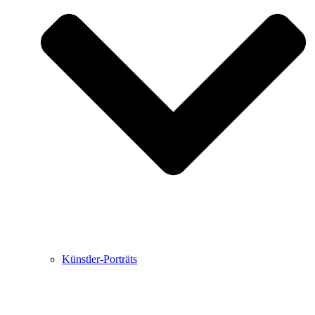
Buchbesprechungen von Harald Schwiers
Haralds Streifzüge
Hörtipps von Harald Schwiers
Kunstausflüge mit Sigrid Balke
Marc Peschke – Out of The Länd
Buchtipps von Uli Rothfuss
Hausbesuche
Frederick D. Bunsen – Kunst
Bildergeschichten von Jürgen Linde und Dietmar
Zankel
Kunsttheorie: Kunstführer und Flugschwein
Kunst geht weiter.
Künstler-Porträts