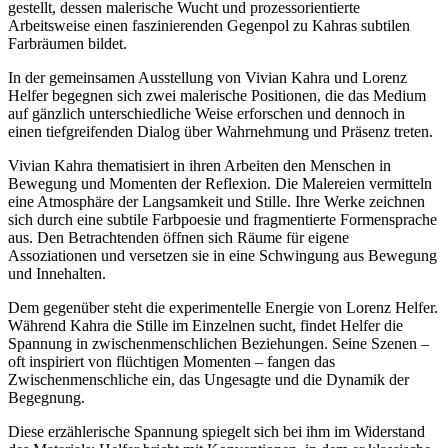
gestellt, dessen malerische Wucht und prozessorientierte
Arbeitsweise einen faszinierenden Gegenpol zu Kahras subtilen
Farbräumen bildet.
In der gemeinsamen Ausstellung von Vivian Kahra und Lorenz
Helfer begegnen sich zwei malerische Positionen, die das Medium
auf gänzlich unterschiedliche Weise erforschen und dennoch in
Buchtipps von Prof. Uli Rothfuss
einen tiefgreifenden Dialog über Wahrnehmung und Präsenz treten.
Vivian Kahra thematisiert in ihren Arbeiten den Menschen in
Bewegung und Momenten der Reflexion. Die Malereien vermitteln
eine Atmosphäre der Langsamkeit und Stille. Ihre Werke zeichnen
sich durch eine subtile Farbpoesie und fragmentierte Formensprache
aus. Den Betrachtenden öffnen sich Räume für eigene
Assoziationen und versetzen sie in eine Schwingung aus Bewegung
und Innehalten.
Dem gegenüber steht die experimentelle Energie von Lorenz Helfer.
Buchbesprechungen von Harald Schwiers
Während Kahra die Stille im Einzelnen sucht, findet Helfer die
Haralds Streifzüge
Spannung in zwischenmenschlichen Beziehungen. Seine Szenen –
Hörtipps von Harald Schwiers
oft inspiriert von flüchtigen Momenten – fangen das
Kunstausflüge mit Sigrid Balke
Zwischenmenschliche ein, das Ungesagte und die Dynamik der
Marc Peschke – Out of The Länd
Begegnung.
Buchtipps von Uli Rothfuss
Hausbesuche
Diese erzählerische Spannung spiegelt sich bei ihm im Widerstand
Frederick D. Bunsen – Kunst