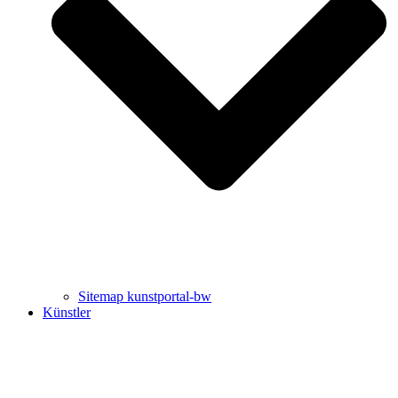
Uli Rothfuss
Harald Schwiers
Sitemap kunstportal-bw
Künstler
Buchtipps von Prof. Uli Rothfuss