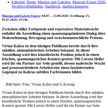
Editorial
,
Heute
,
Museen und Galerien
,
Museum Engen 2026
,
NextDaysHighlights
,
Startblock
,
startblockmuseen
Museum und Galerie Engen
| 04.07. – 13.09.2026 | Eröffnung: Fr,
03.07.2026; 19 Uhr
Zwischen stiller Farbpoesie und expressiver Materialwucht
entfaltet die Ausstellung einen spannungsgeladenen Dialog über
Wahrnehmung, Bewegung und zwischenmenschliche Präsenz.
Vivian Kahra ist dem hiesigen Publikum bereits durch ihre
subtilen, atmosphärischen Arbeiten bekannt. In dieser
Ausstellung wird ihre künstlerische Position jedoch in einen
Uli Rothfuss
frischen, spannungsreichen Kontext gesetzt: Mit Lorenz Helfer
wird ihr ein Partner zur Seite gestellt, dessen malerische Wucht
und prozessorientierte Arbeitsweise einen faszinierenden
Gegenpol zu Kahras subtilen Farbräumen bildet.
Bild links: Foto: Vivian Kahra und G.Koenig
Harald Schwiers
Vivian Kahra ist dem hiesigen Publikum bereits durch ihre subtilen,
atmosphärischen Arbeiten bekannt. In dieser Ausstellung wird ihre
künstlerische Position jedoch in einen frischen, spannungsreichen
Kontext gesetzt: Mit Lorenz Helfer wird ihr ein Partner zur Seite