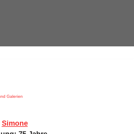
nd Galerien
,
Simone
lung: 75 Jahre