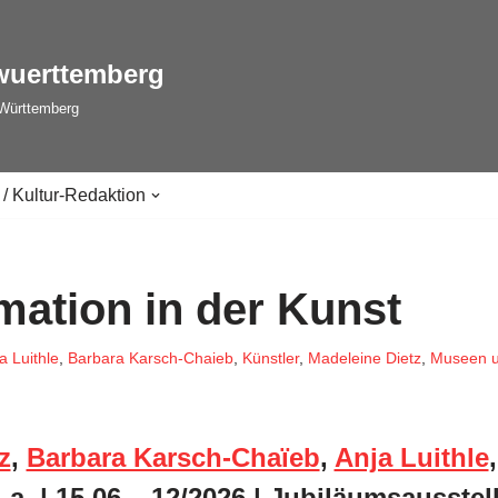
wuerttemberg
-Württemberg
 / Kultur-Redaktion
mation in der Kunst
a Luithle
,
Barbara Karsch-Chaieb
,
Künstler
,
Madeleine Dietz
,
Museen u
z
,
Barbara Karsch-Chaïeb
,
Anja Luithle
.a. | 15.06 – 12/2026 | Jubiläumsausstel