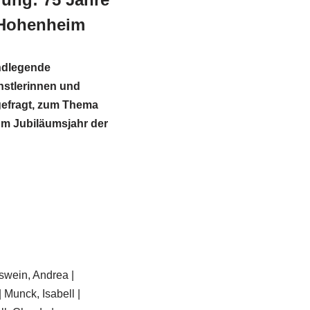
Hohenheim
undlegende
nstlerinnen und
ngefragt, zum Thema
um Jubiläumsjahr der
sswein, Andrea |
 Munck, Isabell |