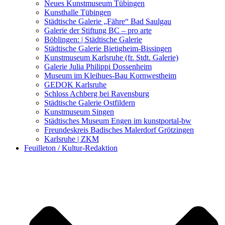
Kunstwettbewerbe, Ausschreibungen für Künstler
Neues Kunstmuseum Tübingen
Kunsthalle Tübingen
Städtische Galerie „Fähre“ Bad Saulgau
Galerie der Stiftung BC – pro arte
Böblingen: | Städtische Galerie
Städtische Galerie Bietigheim-Bissingen
Kunstmuseum Karlsruhe (fr. Stdt. Galerie)
Galerie Julia Philippi Dossenheim
Museum im Kleihues-Bau Kornwestheim
GEDOK Karlsruhe
Schloss Achberg bei Ravensburg
Städtische Galerie Ostfildern
Kunstmuseum Singen
Städtisches Museum Engen im kunstportal-bw
Freundeskreis Badisches Malerdorf Grötzingen
Karlsruhe | ZKM
Feuilleton / Kultur-Redaktion