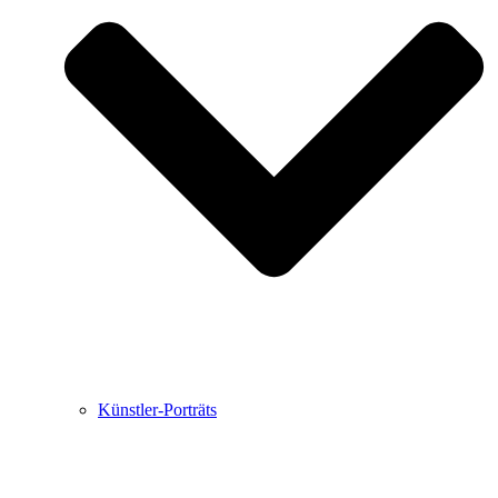
Buchbesprechungen von Harald Schwiers
Haralds Streifzüge
Hörtipps von Harald Schwiers
Kunstausflüge mit Sigrid Balke
Marc Peschke – Out of The Länd
Buchtipps von Uli Rothfuss
Hausbesuche
Frederick D. Bunsen – Kunst
Bildergeschichten von Jürgen Linde und Dietmar
Zankel
Kunsttheorie: Kunstführer und Flugschwein
Kunst geht weiter.
Künstler-Porträts