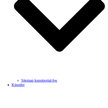
Uli Rothfuss
Harald Schwiers
Sitemap kunstportal-bw
Künstler
Buchtipps von Prof. Uli Rothfuss