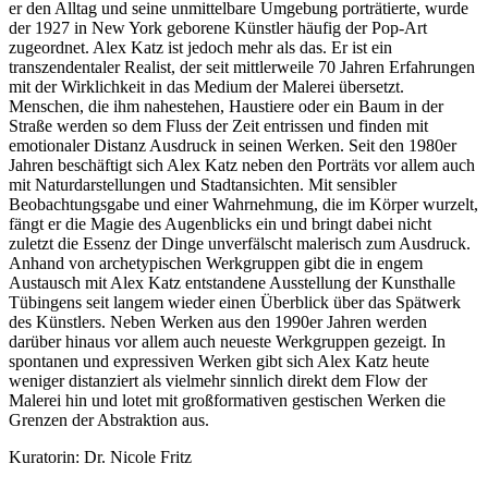
er den Alltag und seine unmittelbare Umgebung porträtierte, wurde
der 1927 in New York geborene Künstler häufig der Pop-Art
zugeordnet. Alex Katz ist jedoch mehr als das. Er ist ein
transzendentaler Realist, der seit mittlerweile 70 Jahren Erfahrungen
mit der Wirklichkeit in das Medium der Malerei übersetzt.
Menschen, die ihm nahestehen, Haustiere oder ein Baum in der
Straße werden so dem Fluss der Zeit entrissen und finden mit
Buchtipps von Prof. Uli Rothfuss
emotionaler Distanz Ausdruck in seinen Werken. Seit den 1980er
Jahren beschäftigt sich Alex Katz neben den Porträts vor allem auch
mit Naturdarstellungen und Stadtansichten. Mit sensibler
Beobachtungsgabe und einer Wahrnehmung, die im Körper wurzelt,
fängt er die Magie des Augenblicks ein und bringt dabei nicht
zuletzt die Essenz der Dinge unverfälscht malerisch zum Ausdruck.
Anhand von archetypischen Werkgruppen gibt die in engem
Austausch mit Alex Katz entstandene Ausstellung der Kunsthalle
Tübingens seit langem wieder einen Überblick über das Spätwerk
des Künstlers. Neben Werken aus den 1990er Jahren werden
darüber hinaus vor allem auch neueste Werkgruppen gezeigt. In
Buchbesprechungen von Harald Schwiers
spontanen und expressiven Werken gibt sich Alex Katz heute
Haralds Streifzüge
weniger distanziert als vielmehr sinnlich direkt dem Flow der
Hörtipps von Harald Schwiers
Malerei hin und lotet mit großformativen gestischen Werken die
Kunstausflüge mit Sigrid Balke
Grenzen der Abstraktion aus.
Marc Peschke – Out of The Länd
Buchtipps von Uli Rothfuss
Kuratorin: Dr. Nicole Fritz
Hausbesuche
Frederick D. Bunsen – Kunst