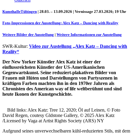
KunsthalleTübingen
| 28.03. – 13.09.2026 | Vernissage 27.03.2026; 19 Uhr
Foto-Impressionen der Ausstellung: Alex Katz – Dancing with Reality
Weitere Bilder der Ausstellung
|
Weitere Informationen zur Ausstellung
SWR-Kultur:
Video zur Austellung „Alex Katz – Dancing with
Reality“
Der New Yorker Künstler Alex Katz ist einer der
einflussreichsten Künstler der US-Amerikanischen
Uli Rothfuss
Gegenwartskunst. Seine reduziert-plakativen Bilder von
Frauen mit Hüten und Darstellungen von Partyszenen in
kräftigen Farben machten ihn in den 1970er Jahren als
Chronisten des American way of life weltberühmt und sind
heute Ikonen der Kunstgeschichte.
Harald Schwiers
Bild links: Alex Katz: Tree 12, 2020; Öl auf Leinen, © Foto
David Regen, coutesy Gldstone Gallery, © 2025 Alex Katz
/Licensed by Vaga at Artist Rights Society (ARS) NY
Aufgrund seines unverwechselbaren kühl-reduzierten Stils, mit dem