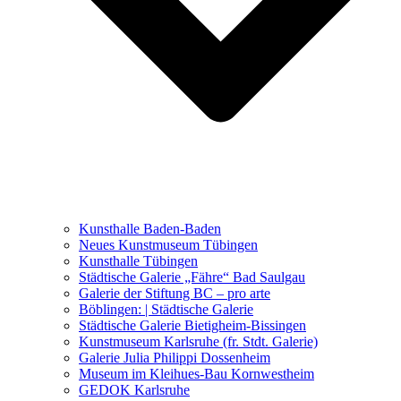
Ausstellungen 2021 – 2023
Malerei, Zeichnung, Fotografie
Skulptur und Installation
Musik, Literatur und andere
Kunstvermittler
Was seither geschah
Kunsthalle Baden-Baden
Kunstwettbewerbe, Ausschreibungen für Künstler
Neues Kunstmuseum Tübingen
Kunsthalle Tübingen
Städtische Galerie „Fähre“ Bad Saulgau
Galerie der Stiftung BC – pro arte
Böblingen: | Städtische Galerie
Städtische Galerie Bietigheim-Bissingen
Kunstmuseum Karlsruhe (fr. Stdt. Galerie)
Galerie Julia Philippi Dossenheim
Museum im Kleihues-Bau Kornwestheim
GEDOK Karlsruhe