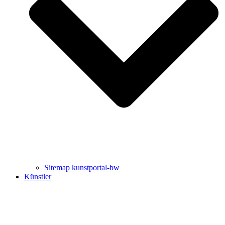
Uli Rothfuss
Harald Schwiers
Sitemap kunstportal-bw
Künstler
Buchtipps von Prof. Uli Rothfuss