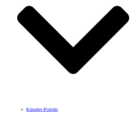
Buchbesprechungen von Harald Schwiers
Haralds Streifzüge
Hörtipps von Harald Schwiers
Kunstausflüge mit Sigrid Balke
Marc Peschke – Out of The Länd
Buchtipps von Uli Rothfuss
Hausbesuche
Frederick D. Bunsen – Kunst
Bildergeschichten von Jürgen Linde und Dietmar
Zankel
Kunsttheorie: Kunstführer und Flugschwein
Kunst geht weiter.
Künstler-Porträts