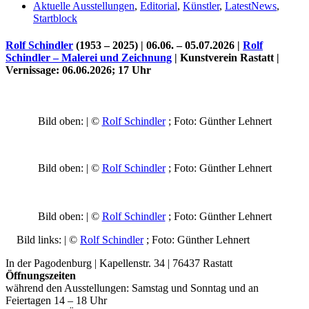
Aktuelle Ausstellungen
,
Editorial
,
Künstler
,
LatestNews
,
Startblock
Rolf Schindler
(1953 – 2025) | 06.06. – 05.07.2026 |
Rolf
Schindler – Malerei und Zeichnung
| Kunstverein Rastatt |
Vernissage
: 06.06.2026; 17 Uhr
Bild oben: | ©
Rolf Schindler
; Foto: Günther Lehnert
Uli Rothfuss
Bild oben: | ©
Rolf Schindler
; Foto: Günther Lehnert
Bild oben: | ©
Rolf Schindler
; Foto: Günther Lehnert
Bild links: | ©
Rolf Schindler
; Foto: Günther Lehnert
Harald Schwiers
In der Pagodenburg | Kapellenstr. 34 | 76437 Rastatt
Öffnungszeiten
während den Ausstellungen: Samstag und Sonntag und an
Feiertagen 14 – 18 Uhr