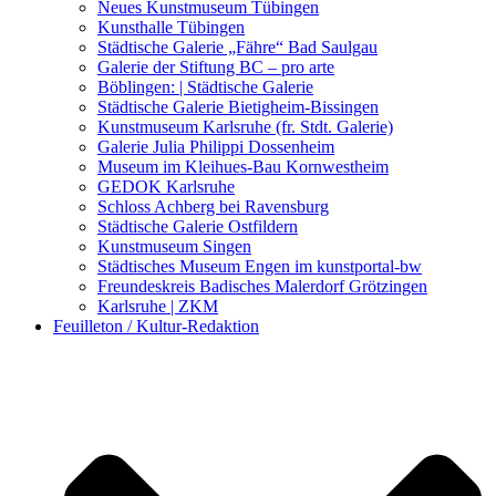
Kunstwettbewerbe, Ausschreibungen für Künstler
Neues Kunstmuseum Tübingen
Kunsthalle Tübingen
Städtische Galerie „Fähre“ Bad Saulgau
Galerie der Stiftung BC – pro arte
Böblingen: | Städtische Galerie
Städtische Galerie Bietigheim-Bissingen
Kunstmuseum Karlsruhe (fr. Stdt. Galerie)
Galerie Julia Philippi Dossenheim
Museum im Kleihues-Bau Kornwestheim
GEDOK Karlsruhe
Schloss Achberg bei Ravensburg
Städtische Galerie Ostfildern
Kunstmuseum Singen
Städtisches Museum Engen im kunstportal-bw
Freundeskreis Badisches Malerdorf Grötzingen
Karlsruhe | ZKM
Feuilleton / Kultur-Redaktion