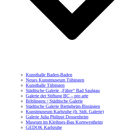
Ausstellungen 2021 – 2023
Malerei, Zeichnung, Fotografie
Skulptur und Installation
Musik, Literatur und andere
Kunstvermittler
Was seither geschah
Kunsthalle Baden-Baden
Kunstwettbewerbe, Ausschreibungen für Künstler
Neues Kunstmuseum Tübingen
Kunsthalle Tübingen
Städtische Galerie „Fähre“ Bad Saulgau
Galerie der Stiftung BC – pro arte
Böblingen: | Städtische Galerie
Städtische Galerie Bietigheim-Bissingen
Kunstmuseum Karlsruhe (fr. Stdt. Galerie)
Galerie Julia Philippi Dossenheim
Museum im Kleihues-Bau Kornwestheim
GEDOK Karlsruhe