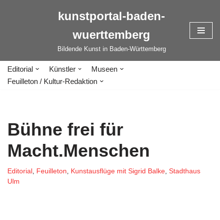
kunstportal-baden-
Zum
wuerttemberg
Inhalt
springen
Bildende Kunst in Baden-Württemberg
Editorial
Künstler
Museen
Feuilleton / Kultur-Redaktion
Bühne frei für
Macht.Menschen
Editorial
,
Feuilleton
,
Kunstausflüge mit Sigrid Balke
,
Stadthaus
Ulm