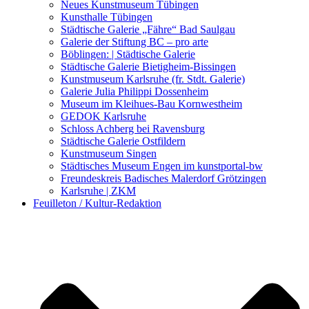
Kunstwettbewerbe, Ausschreibungen für Künstler
Neues Kunstmuseum Tübingen
Kunsthalle Tübingen
Städtische Galerie „Fähre“ Bad Saulgau
Galerie der Stiftung BC – pro arte
Böblingen: | Städtische Galerie
Städtische Galerie Bietigheim-Bissingen
Kunstmuseum Karlsruhe (fr. Stdt. Galerie)
Galerie Julia Philippi Dossenheim
Museum im Kleihues-Bau Kornwestheim
GEDOK Karlsruhe
Schloss Achberg bei Ravensburg
Städtische Galerie Ostfildern
Kunstmuseum Singen
Städtisches Museum Engen im kunstportal-bw
Freundeskreis Badisches Malerdorf Grötzingen
Karlsruhe | ZKM
Feuilleton / Kultur-Redaktion