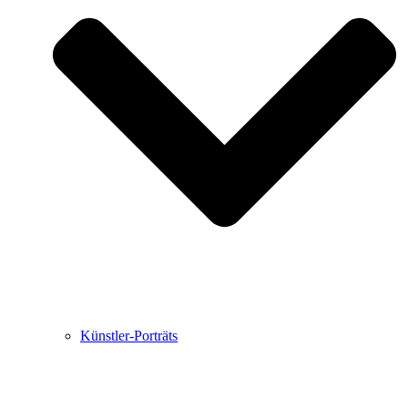
Buchbesprechungen von Harald Schwiers
Haralds Streifzüge
Hörtipps von Harald Schwiers
Kunstausflüge mit Sigrid Balke
Marc Peschke – Out of The Länd
Buchtipps von Uli Rothfuss
Hausbesuche
Frederick D. Bunsen – Kunst
Bildergeschichten von Jürgen Linde und Dietmar
Zankel
Kunsttheorie: Kunstführer und Flugschwein
Kunst geht weiter.
Künstler-Porträts