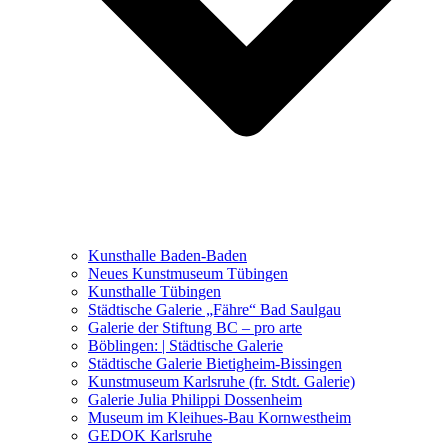
Ausstellungen 2021 – 2023
Malerei, Zeichnung, Fotografie
Skulptur und Installation
Musik, Literatur und andere
Kunstvermittler
Was seither geschah
Kunsthalle Baden-Baden
Kunstwettbewerbe, Ausschreibungen für Künstler
Neues Kunstmuseum Tübingen
Kunsthalle Tübingen
Städtische Galerie „Fähre“ Bad Saulgau
Galerie der Stiftung BC – pro arte
Böblingen: | Städtische Galerie
Städtische Galerie Bietigheim-Bissingen
Kunstmuseum Karlsruhe (fr. Stdt. Galerie)
Galerie Julia Philippi Dossenheim
Museum im Kleihues-Bau Kornwestheim
GEDOK Karlsruhe