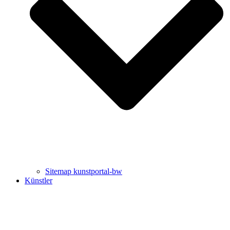
Uli Rothfuss
Harald Schwiers
Sitemap kunstportal-bw
Künstler
Buchtipps von Prof. Uli Rothfuss