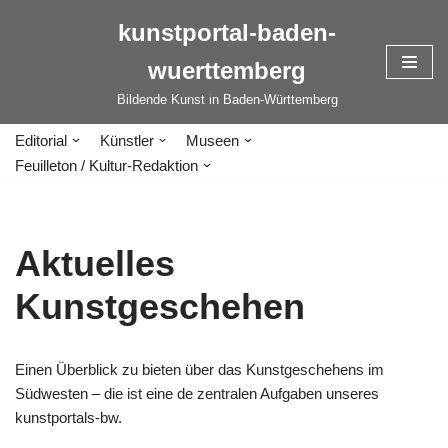
kunstportal-baden-
Zum
wuerttemberg
Inhalt
springen
Bildende Kunst in Baden-Württemberg
Editorial
Künstler
Museen
Feuilleton / Kultur-Redaktion
Aktuelles
Kunstgeschehen
Einen Überblick zu bieten über das Kunstgeschehens im
Südwesten – die ist eine de zentralen Aufgaben unseres
kunstportals-bw.