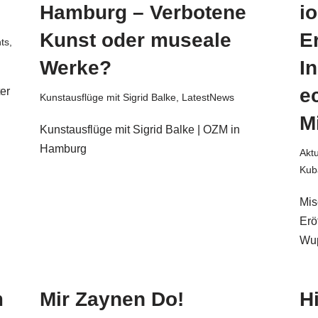
Hamburg – Verbotene
i
Kunst oder museale
E
ts
,
Werke?
In
e
er
Kunstausflüge mit Sigrid Balke
,
LatestNews
M
Kunstausflüge mit Sigrid Balke | OZM in
Hamburg
Akt
Kub
Mis
Erö
Wup
m
Mir Zaynen Do!
H