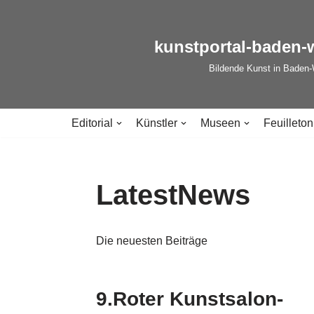
Zum
kunstportal-baden-
Inhalt
Bildende Kunst in Baden
springen
Editorial
Künstler
Museen
Feuilleton
LatestNews
Die neuesten Beiträge
9.Roter Kunstsalon-