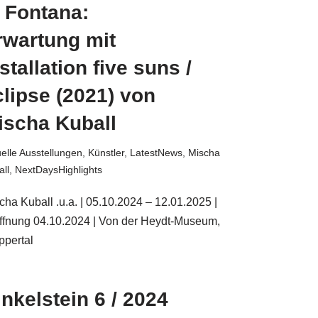
o Fontana:
rwartung mit
stallation five suns /
clipse (2021) von
ischa Kuball
uelle Ausstellungen
,
Künstler
,
LatestNews
,
Mischa
all
,
NextDaysHighlights
cha Kuball .u.a. | 05.10.2024 – 12.01.2025 |
ffnung 04.10.2024 | Von der Heydt-Museum,
pertal
inkelstein 6 / 2024