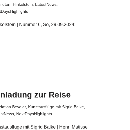
lleton
,
Hinkelstein
,
LatestNews
,
tDaysHighlights
kelstein | Nummer 6, So, 29.09.2024:
inladung zur Reise
dation Beyeler
,
Kunstausflüge mit Sigrid Balke
,
estNews
,
NextDaysHighlights
stausflüge mit Sigrid Balke | Henri Matisse