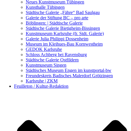
Kunstwettbewerbe, Ausschreibungen für Künstler
Neues Kunstmuseum Tübingen
Kunsthalle Tübingen
Städtische Galerie „Fähre“ Bad Saulgau
Galerie der Stiftung BC – pro arte
Böblingen: | Städtische Galerie
Städtische Galerie Bietigheim-Bissingen
Kunstmuseum Karlsruhe (fr. Stdt. Galerie)
Galerie Julia Philippi Dossenheim
Museum im Kleihues-Bau Kornwestheim
GEDOK Karlsruhe
Schloss Achberg bei Ravensburg
Städtische Galerie Ostfildern
Kunstmuseum Singen
Städtisches Museum Engen im kunstportal-bw
Freundeskreis Badisches Malerdorf Grötzingen
Karlsruhe | ZKM
Feuilleton / Kultur-Redaktion