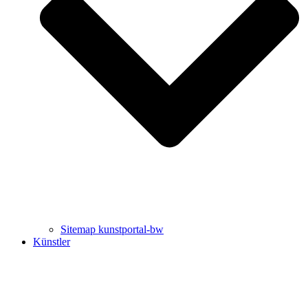
Uli Rothfuss
Harald Schwiers
Sitemap kunstportal-bw
Künstler
Buchtipps von Prof. Uli Rothfuss