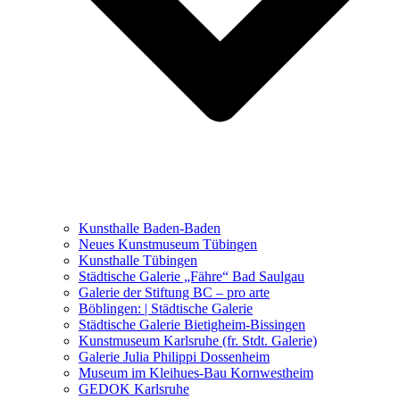
Ausstellungen 2021 – 2023
Malerei, Zeichnung, Fotografie
Skulptur und Installation
Musik, Literatur und andere
Kunstvermittler
Was seither geschah
Kunsthalle Baden-Baden
Kunstwettbewerbe, Ausschreibungen für Künstler
Neues Kunstmuseum Tübingen
Kunsthalle Tübingen
Städtische Galerie „Fähre“ Bad Saulgau
Galerie der Stiftung BC – pro arte
Böblingen: | Städtische Galerie
Städtische Galerie Bietigheim-Bissingen
Kunstmuseum Karlsruhe (fr. Stdt. Galerie)
Galerie Julia Philippi Dossenheim
Museum im Kleihues-Bau Kornwestheim
GEDOK Karlsruhe