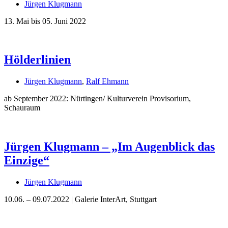
Jürgen Klugmann
13. Mai bis 05. Juni 2022
Hölderlinien
Buchtipps von Prof. Uli Rothfuss
Jürgen Klugmann
,
Ralf Ehmann
ab September 2022: Nürtingen/ Kulturverein Provisorium,
Schauraum
Jürgen Klugmann – „Im Augenblick das
Einzige“
Buchbesprechungen von Harald Schwiers
Haralds Streifzüge
Jürgen Klugmann
Hörtipps von Harald Schwiers
Kunstausflüge mit Sigrid Balke
10.06. – 09.07.2022 | Galerie InterArt, Stuttgart
Marc Peschke – Out of The Länd
Buchtipps von Uli Rothfuss
Hausbesuche
Frederick D. Bunsen – Kunst