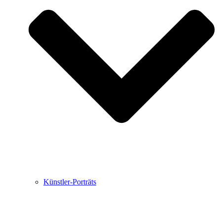
Buchbesprechungen von Harald Schwiers
Haralds Streifzüge
Hörtipps von Harald Schwiers
Kunstausflüge mit Sigrid Balke
Marc Peschke – Out of The Länd
Buchtipps von Uli Rothfuss
Hausbesuche
Frederick D. Bunsen – Kunst
Bildergeschichten von Jürgen Linde und Dietmar
Zankel
Kunsttheorie: Kunstführer und Flugschwein
Kunst geht weiter.
Künstler-Porträts