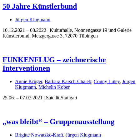
50 Jahre Künstlerbund
Bildergeschichten von Jürgen Linde und Dietmar
Zankel
Kunsttheorie: Kunstführer und Flugschwein
Jürgen Klugmann
Kunst geht weiter.
10.12.2021 – 08.2022 | Kulturhalle, Nonnengasse 19 und Galerie
Künstlerbund, Metzgergasse 3, 72070 Tübingen
FUNKENFLUG – zeichnerische
Interventionen
Annie Krüger
,
Barbara Karsch-Chaieb
,
Conny Luley
,
Jürgen
Klugmann
,
Michelin Kober
25.06. – 07.07.2021 | Satellit Stuttgart
„was bleibt“ – Gruppenausstellung
Brigitte Nowatzke-Kraft
,
Jürgen Klugmann