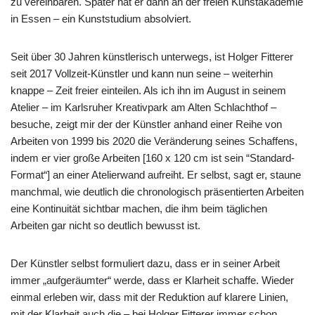
zu vereinbaren. Später hat er dann an der freien Kunstakademie
in Essen – ein Kunststudium absolviert.
Seit über 30 Jahren künstlerisch unterwegs, ist Holger Fitterer
seit 2017 Vollzeit-Künstler und kann nun seine – weiterhin
knappe – Zeit freier einteilen. Als ich ihn im August in seinem
Atelier – im Karlsruher Kreativpark am Alten Schlachthof –
besuche, zeigt mir der der Künstler anhand einer Reihe von
Arbeiten von 1999 bis 2020 die Veränderung seines Schaffens,
indem er vier große Arbeiten [160 x 120 cm ist sein “Standard-
Format“] an einer Atelierwand aufreiht. Er selbst, sagt er, staune
manchmal, wie deutlich die chronologisch präsentierten Arbeiten
eine Kontinuität sichtbar machen, die ihm beim täglichen
Arbeiten gar nicht so deutlich bewusst ist.
Der Künstler selbst formuliert dazu, dass er in seiner Arbeit
immer „aufgeräumter“ werde, dass er Klarheit schaffe. Wieder
einmal erleben wir, dass mit der Reduktion auf klarere Linien,
mit der Klarheit auch die – bei Holger Fitterer immer schon