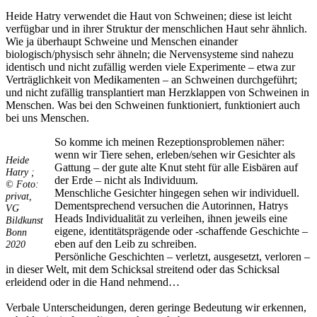
Heide Hatry verwendet die Haut von Schweinen; diese ist leicht
verfügbar und in ihrer Struktur der menschlichen Haut sehr ähnlich.
Wie ja überhaupt Schweine und Menschen einander
biologisch/physisch sehr ähneln; die Nervensysteme sind nahezu
identisch und nicht zufällig werden viele Experimente – etwa zur
Verträglichkeit von Medikamenten – an Schweinen durchgeführt;
und nicht zufällig transplantiert man Herzklappen von Schweinen in
Menschen. Was bei den Schweinen funktioniert, funktioniert auch
bei uns Menschen.
So komme ich meinen Rezeptionsproblemen näher:
wenn wir Tiere sehen, erleben/sehen wir Gesichter als
Heide
Gattung – der gute alte Knut steht für alle Eisbären auf
Hatry ;
der Erde – nicht als Individuum.
© Foto:
Menschliche Gesichter hingegen sehen wir individuell.
privat,
Dementsprechend versuchen die Autorinnen, Hatrys
VG
Heads Individualität zu verleihen, ihnen jeweils eine
Bildkunst
eigene, identitätsprägende oder -schaffende Geschichte –
Bonn
eben auf den Leib zu schreiben.
2020
Persönliche Geschichten – verletzt, ausgesetzt, verloren –
in dieser Welt, mit dem Schicksal streitend oder das Schicksal
erleidend oder in die Hand nehmend…
Verbale Unterscheidungen, deren geringe Bedeutung wir erkennen,