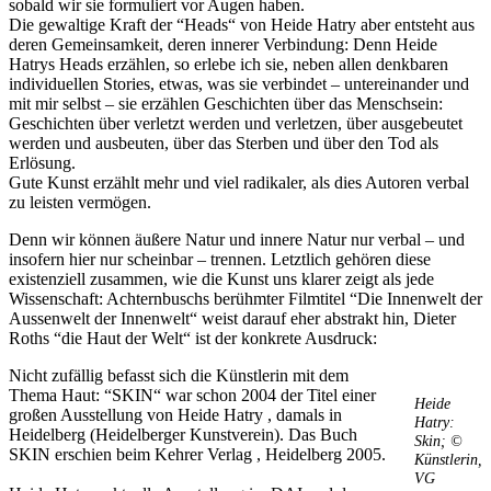
sobald wir sie formuliert vor Augen haben.
Die gewaltige Kraft der “Heads“ von Heide Hatry aber entsteht aus
deren Gemeinsamkeit, deren innerer Verbindung: Denn Heide
Hatrys Heads erzählen, so erlebe ich sie, neben allen denkbaren
individuellen Stories, etwas, was sie verbindet – untereinander und
mit mir selbst – sie erzählen Geschichten über das Menschsein:
Geschichten über verletzt werden und verletzen, über ausgebeutet
werden und ausbeuten, über das Sterben und über den Tod als
Erlösung.
Gute Kunst erzählt mehr und viel radikaler, als dies Autoren verbal
zu leisten vermögen.
Denn wir können äußere Natur und innere Natur nur verbal – und
insofern hier nur scheinbar – trennen. Letztlich gehören diese
existenziell zusammen, wie die Kunst uns klarer zeigt als jede
Wissenschaft: Achternbuschs berühmter Filmtitel “Die Innenwelt der
Aussenwelt der Innenwelt“ weist darauf eher abstrakt hin, Dieter
Roths “die Haut der Welt“ ist der konkrete Ausdruck:
Nicht zufällig befasst sich die Künstlerin mit dem
Thema Haut: “SKIN“ war schon 2004 der Titel einer
Heide
großen Ausstellung von Heide Hatry , damals in
Hatry:
Heidelberg (Heidelberger Kunstverein). Das Buch
Skin; ©
SKIN erschien beim Kehrer Verlag , Heidelberg 2005.
Künstlerin,
VG