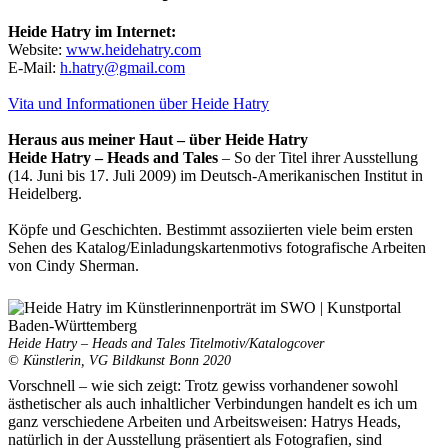
Heide Hatry im Internet:
Website:
www.heidehatry.com
E-Mail:
h.hatry@gmail.com
Vita und Informationen über Heide Hatry
Heraus aus meiner Haut – über Heide Hatry
Heide Hatry – Heads and Tales
– So der Titel ihrer Ausstellung
(14. Juni bis 17. Juli 2009) im Deutsch-Amerikanischen Institut in
Heidelberg.
Köpfe und Geschichten. Bestimmt assoziierten viele beim ersten
Uli Rothfuss
Sehen des Katalog/Einladungskartenmotivs fotografische Arbeiten
von Cindy Sherman.
Heide Hatry – Heads and Tales Titelmotiv/Katalogcover
Harald Schwiers
© Künstlerin, VG Bildkunst Bonn 2020
Vorschnell – wie sich zeigt: Trotz gewiss vorhandener sowohl
ästhetischer als auch inhaltlicher Verbindungen handelt es ich um
ganz verschiedene Arbeiten und Arbeitsweisen: Hatrys Heads,
natürlich in der Ausstellung präsentiert als Fotografien, sind