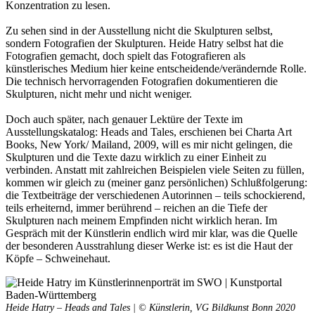
Konzentration zu lesen.
Bildergeschichten von Jürgen Linde und Dietmar
Zankel
Zu sehen sind in der Ausstellung nicht die Skulpturen selbst,
Kunsttheorie: Kunstführer und Flugschwein
sondern Fotografien der Skulpturen. Heide Hatry selbst hat die
Kunst geht weiter.
Fotografien gemacht, doch spielt das Fotografieren als
künstlerisches Medium hier keine entscheidende/verändernde Rolle.
Die technisch hervorragenden Fotografien dokumentieren die
Skulpturen, nicht mehr und nicht weniger.
Doch auch später, nach genauer Lektüre der Texte im
Ausstellungskatalog: Heads and Tales, erschienen bei Charta Art
Books, New York/ Mailand, 2009, will es mir nicht gelingen, die
Skulpturen und die Texte dazu wirklich zu einer Einheit zu
verbinden. Anstatt mit zahlreichen Beispielen viele Seiten zu füllen,
kommen wir gleich zu (meiner ganz persönlichen) Schlußfolgerung:
die Textbeiträge der verschiedenen Autorinnen – teils schockierend,
teils erheiternd, immer berührend – reichen an die Tiefe der
Skulpturen nach meinem Empfinden nicht wirklich heran. Im
Gespräch mit der Künstlerin endlich wird mir klar, was die Quelle
der besonderen Ausstrahlung dieser Werke ist: es ist die Haut der
Köpfe – Schweinehaut.
Heide Hatry – Heads and Tales | © Künstlerin, VG Bildkunst Bonn 2020