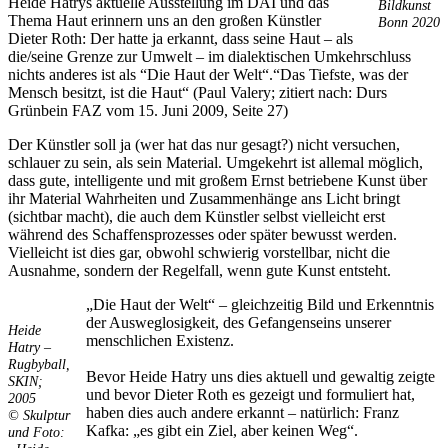
Heide Hatrys aktuelle Ausstellung im DAI und das
Bildkunst
Thema Haut erinnern uns an den großen Künstler
Bonn 2020
Dieter Roth: Der hatte ja erkannt, dass seine Haut – als
die/seine Grenze zur Umwelt – im dialektischen Umkehrschluss
nichts anderes ist als “Die Haut der Welt“.“Das Tiefste, was der
Mensch besitzt, ist die Haut“ (Paul Valery; zitiert nach: Durs
Grünbein FAZ vom 15. Juni 2009, Seite 27)
Der Künstler soll ja (wer hat das nur gesagt?) nicht versuchen,
schlauer zu sein, als sein Material. Umgekehrt ist allemal möglich,
dass gute, intelligente und mit großem Ernst betriebene Kunst über
ihr Material Wahrheiten und Zusammenhänge ans Licht bringt
(sichtbar macht), die auch dem Künstler selbst vielleicht erst
während des Schaffensprozesses oder später bewusst werden.
Vielleicht ist dies gar, obwohl schwierig vorstellbar, nicht die
Ausnahme, sondern der Regelfall, wenn gute Kunst entsteht.
„Die Haut der Welt“ – gleichzeitig Bild und Erkenntnis
der Ausweglosigkeit, des Gefangenseins unserer
Heide
menschlichen Existenz.
Hatry –
Rugbyball,
Bevor Heide Hatry uns dies aktuell und gewaltig zeigte
SKIN;
und bevor Dieter Roth es gezeigt und formuliert hat,
2005
haben dies auch andere erkannt – natürlich: Franz
© Skulptur
Kafka: „es gibt ein Ziel, aber keinen Weg“.
und Foto: