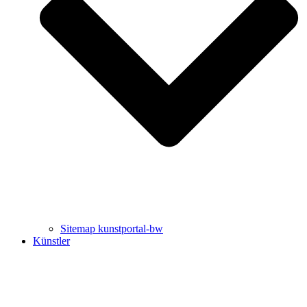
Uli Rothfuss
Harald Schwiers
Sitemap kunstportal-bw
Künstler
Buchtipps von Prof. Uli Rothfuss