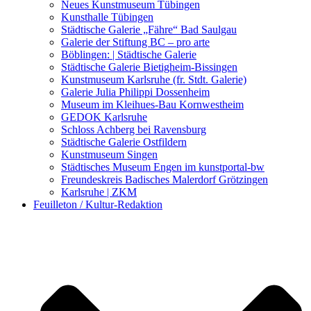
Kunstwettbewerbe, Ausschreibungen für Künstler
Neues Kunstmuseum Tübingen
Kunsthalle Tübingen
Städtische Galerie „Fähre“ Bad Saulgau
Galerie der Stiftung BC – pro arte
Böblingen: | Städtische Galerie
Städtische Galerie Bietigheim-Bissingen
Kunstmuseum Karlsruhe (fr. Stdt. Galerie)
Galerie Julia Philippi Dossenheim
Museum im Kleihues-Bau Kornwestheim
GEDOK Karlsruhe
Schloss Achberg bei Ravensburg
Städtische Galerie Ostfildern
Kunstmuseum Singen
Städtisches Museum Engen im kunstportal-bw
Freundeskreis Badisches Malerdorf Grötzingen
Karlsruhe | ZKM
Feuilleton / Kultur-Redaktion