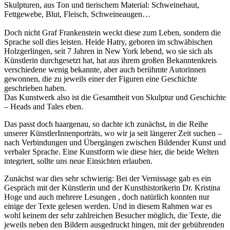
Skulpturen, aus Ton und tierischem Material: Schweinehaut,
Fettgewebe, Blut, Fleisch, Schweineaugen…
Doch nicht Graf Frankenstein weckt diese zum Leben, sondern die
Sprache soll dies leisten. Heide Hatry, geboren im schwäbischen
Holzgerlingen, seit 7 Jahren in New York lebend, wo sie sich als
Künstlerin durchgesetzt hat, hat aus ihrem großen Bekanntenkreis
Buchtipps von Prof. Uli Rothfuss
verschiedene wenig bekannte, aber auch berühmte Autorinnen
gewonnen, die zu jeweils einer der Figuren eine Geschichte
geschrieben haben.
Das Kunstwerk also ist die Gesamtheit von Skulptur und Geschichte
– Heads and Tales eben.
Das passt doch haargenau, so dachte ich zunächst, in die Reihe
unserer KünstlerInnenporträts, wo wir ja seit längerer Zeit suchen –
nach Verbindungen und Übergängen zwischen Bildender Kunst und
verbaler Sprache. Eine Kunstform wie diese hier, die beide Welten
integriert, sollte uns neue Einsichten erlauben.
Buchbesprechungen von Harald Schwiers
Haralds Streifzüge
Zunächst war dies sehr schwierig: Bei der Vernissage gab es ein
Hörtipps von Harald Schwiers
Gespräch mit der Künstlerin und der Kunsthistorikerin Dr. Kristina
Kunstausflüge mit Sigrid Balke
Hoge und auch mehrere Lesungen , doch natürlich konnten nur
Marc Peschke – Out of The Länd
einige der Texte gelesen werden. Und in diesem Rahmen war es
Buchtipps von Uli Rothfuss
wohl keinem der sehr zahlreichen Besucher möglich, die Texte, die
Hausbesuche
jeweils neben den Bildern ausgedruckt hingen, mit der gebührenden
Frederick D. Bunsen – Kunst