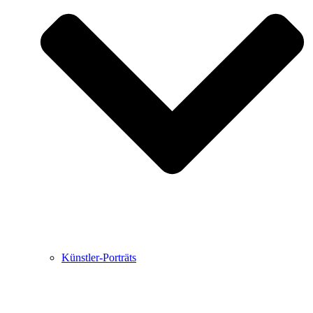
Buchbesprechungen von Harald Schwiers
Haralds Streifzüge
Hörtipps von Harald Schwiers
Kunstausflüge mit Sigrid Balke
Marc Peschke – Out of The Länd
Buchtipps von Uli Rothfuss
Hausbesuche
Frederick D. Bunsen – Kunst
Bildergeschichten von Jürgen Linde und Dietmar
Zankel
Kunsttheorie: Kunstführer und Flugschwein
Kunst geht weiter.
Künstler-Porträts