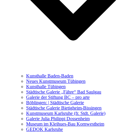
Ausstellungen 2021 – 2023
Malerei, Zeichnung, Fotografie
Skulptur und Installation
Musik, Literatur und andere
Kunstvermittler
Was seither geschah
Kunsthalle Baden-Baden
Kunstwettbewerbe, Ausschreibungen für Künstler
Neues Kunstmuseum Tübingen
Kunsthalle Tübingen
Städtische Galerie „Fähre“ Bad Saulgau
Galerie der Stiftung BC – pro arte
Böblingen: | Städtische Galerie
Städtische Galerie Bietigheim-Bissingen
Kunstmuseum Karlsruhe (fr. Stdt. Galerie)
Galerie Julia Philippi Dossenheim
Museum im Kleihues-Bau Kornwestheim
GEDOK Karlsruhe