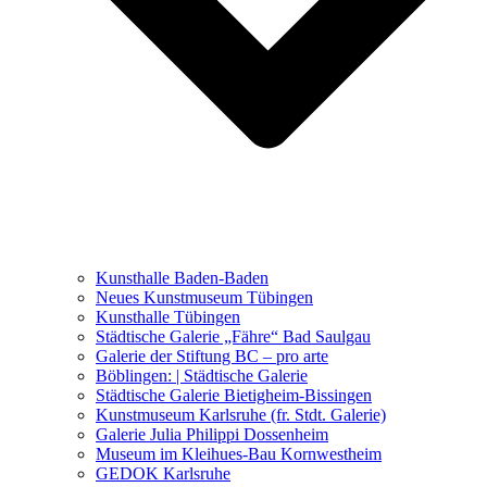
Ausstellungen 2021 – 2023
Malerei, Zeichnung, Fotografie
Skulptur und Installation
Musik, Literatur und andere
Kunstvermittler
Was seither geschah
Kunsthalle Baden-Baden
Kunstwettbewerbe, Ausschreibungen für Künstler
Neues Kunstmuseum Tübingen
Kunsthalle Tübingen
Städtische Galerie „Fähre“ Bad Saulgau
Galerie der Stiftung BC – pro arte
Böblingen: | Städtische Galerie
Städtische Galerie Bietigheim-Bissingen
Kunstmuseum Karlsruhe (fr. Stdt. Galerie)
Galerie Julia Philippi Dossenheim
Museum im Kleihues-Bau Kornwestheim
GEDOK Karlsruhe