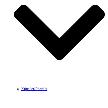
Buchbesprechungen von Harald Schwiers
Haralds Streifzüge
Hörtipps von Harald Schwiers
Kunstausflüge mit Sigrid Balke
Marc Peschke – Out of The Länd
Buchtipps von Uli Rothfuss
Hausbesuche
Frederick D. Bunsen – Kunst
Bildergeschichten von Jürgen Linde und Dietmar
Zankel
Kunsttheorie: Kunstführer und Flugschwein
Kunst geht weiter.
Künstler-Porträts