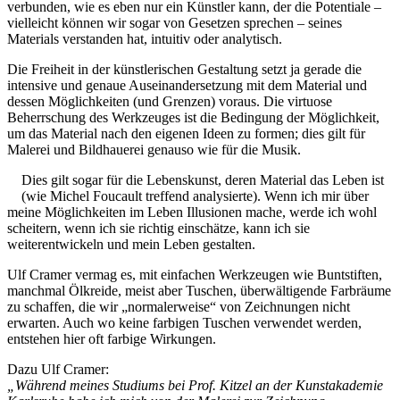
verbunden, wie es eben nur ein Künstler kann, der die Potentiale –
Bildergeschichten von Jürgen Linde und Dietmar
vielleicht können wir sogar von Gesetzen sprechen – seines
Zankel
Materials verstanden hat, intuitiv oder analytisch.
Kunsttheorie: Kunstführer und Flugschwein
Kunst geht weiter.
Die Freiheit in der künstlerischen Gestaltung setzt ja gerade die
intensive und genaue Auseinandersetzung mit dem Material und
dessen Möglichkeiten (und Grenzen) voraus. Die virtuose
Beherrschung des Werkzeuges ist die Bedingung der Möglichkeit,
um das Material nach den eigenen Ideen zu formen; dies gilt für
Malerei und Bildhauerei genauso wie für die Musik.
Dies gilt sogar für die Lebenskunst, deren Material das Leben ist
(wie Michel Foucault treffend analysierte). Wenn ich mir über
meine Möglichkeiten im Leben Illusionen mache, werde ich wohl
scheitern, wenn ich sie richtig einschätze, kann ich sie
weiterentwickeln und mein Leben gestalten.
Ulf Cramer vermag es, mit einfachen Werkzeugen wie Buntstiften,
manchmal Ölkreide, meist aber Tuschen, überwältigende Farbräume
zu schaffen, die wir „normalerweise“ von Zeichnungen nicht
erwarten. Auch wo keine farbigen Tuschen verwendet werden,
entstehen hier oft farbige Wirkungen.
Dazu Ulf Cramer:
„Während meines Studiums bei Prof. Kitzel an der Kunstakademie