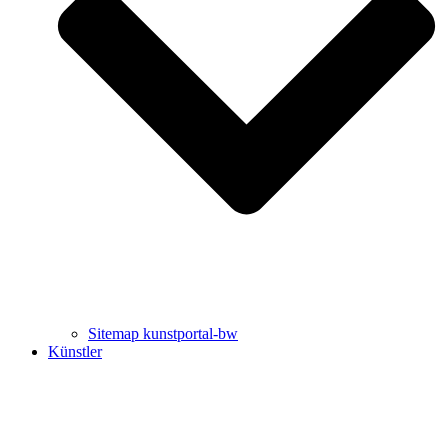
Uli Rothfuss
Harald Schwiers
Sitemap kunstportal-bw
Künstler
Buchtipps von Prof. Uli Rothfuss