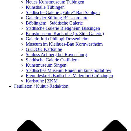
Kunstwettbewerbe, Ausschreibungen für Künstler
Neues Kunstmuseum Tübingen
Kunsthalle Tübingen
Städtische Galerie „Fähre“ Bad Saulgau
Galerie der Stiftung BC – pro arte
Böblingen: | Städtische Galerie
Städtische Galerie Bietigheim-Bissingen
Kunstmuseum Karlsruhe (fr. Stdt. Galerie)
Galerie Julia Philippi Dossenheim
Museum im Kleihues-Bau Kornwestheim
GEDOK Karlsruhe
Schloss Achberg bei Ravensburg
Städtische Galerie Ostfildern
Kunstmuseum Singen
Städtisches Museum Engen im kunstportal-bw
Freundeskreis Badisches Malerdorf Grötzingen
Karlsruhe | ZKM
Feuilleton / Kultur-Redaktion