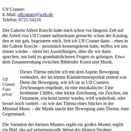
Ulf Cramer:
E-Mail:
ulfcramer@web.de
Telefon: 0721/34216
Der Galerist Alfred Knecht hatte mich schon vor längerer Zeit auf
die Arbeit von Ulf Cramer aufmerksam gemacht; schon der Katalog,
den er mir gab, begeisterte mich. Seit ich Ulf Cramer dann – eben in
der Galerie Knecht – persönlich kennengelernt habe, treffen wir uns
immer wieder – meist bei Ausstellungen, über die wir dann
sprechen, um bald zu grundsätzlicheren Fragen zu gelangen. Etwa
dem Zusammenhang zwischen Bildender Kunst und Musik.
Uli Rothfuss
Dieses Thema möchte ich mit dem Aspekt Bewegung
verbinden, der im letzten Künstlerinnenporträt zentral war.
Ulf
Denn die Bewegung, wie ich sie in Ulf Cramers
Cramer,
Zeichnungen empfinde, ist eine musikalische: Eine
Foto:
bestimmte Chiffre, eine kleine Zeichnung, ein Zeichen, ein
privat
Ornament, erscheint immer wieder, wird wiederholt, oder
Harald Schwiers
besser noch variiert – so wie das Thema eines Stückes in der
Minimal Music – die Musik macht ihre Bewegung zum Thema, zum
Gegenstand.
Die Variation des kleinen Musters ergibt ein großes Muster, ergibt
ein Bild, das auf geheimnisvolle Weise der kleinen Struktur