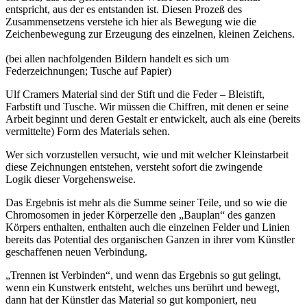
entspricht, aus der es entstanden ist. Diesen Prozeß des
Zusammensetzens verstehe ich hier als Bewegung wie die
Zeichenbewegung zur Erzeugung des einzelnen, kleinen Zeichens.
(bei allen nachfolgenden Bildern handelt es sich um
Federzeichnungen; Tusche auf Papier)
Buchtipps von Prof. Uli Rothfuss
Ulf Cramers Material sind der Stift und die Feder – Bleistift,
Farbstift und Tusche. Wir müssen die Chiffren, mit denen er seine
Arbeit beginnt und deren Gestalt er entwickelt, auch als eine (bereits
vermittelte) Form des Materials sehen.
Wer sich vorzustellen versucht, wie und mit welcher Kleinstarbeit
diese Zeichnungen entstehen, versteht sofort die zwingende
Logik dieser Vorgehensweise.
Das Ergebnis ist mehr als die Summe seiner Teile, und so wie die
Chromosomen in jeder Körperzelle den „Bauplan“ des ganzen
Buchbesprechungen von Harald Schwiers
Körpers enthalten, enthalten auch die einzelnen Felder und Linien
Haralds Streifzüge
bereits das Potential des organischen Ganzen in ihrer vom Künstler
Hörtipps von Harald Schwiers
geschaffenen neuen Verbindung.
Kunstausflüge mit Sigrid Balke
Marc Peschke – Out of The Länd
„Trennen ist Verbinden“, und wenn das Ergebnis so gut gelingt,
Buchtipps von Uli Rothfuss
wenn ein Kunstwerk entsteht, welches uns berührt und bewegt,
Hausbesuche
dann hat der Künstler das Material so gut komponiert, neu
Frederick D. Bunsen – Kunst