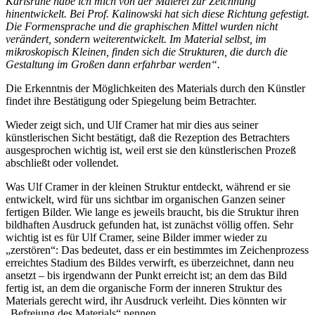
Karlsruhe habe ich mich von der Malerei zur Zeichnung
hinentwickelt. Bei Prof. Kalinowski hat sich diese Richtung gefestigt.
Die Formensprache und die graphischen Mittel wurden nicht
verändert, sondern weiterentwickelt. Im Material selbst, im
mikroskopisch Kleinen, finden sich die Strukturen, die durch die
Gestaltung im Großen dann erfahrbar werden“.
Die Erkenntnis der Möglichkeiten des Materials durch den Künstler
findet ihre Bestätigung oder Spiegelung beim Betrachter.
Wieder zeigt sich, und Ulf Cramer hat mir dies aus seiner
künstlerischen Sicht bestätigt, daß die Rezeption des Betrachters
ausgesprochen wichtig ist, weil erst sie den künstlerischen Prozeß
abschließt oder vollendet.
Was Ulf Cramer in der kleinen Struktur entdeckt, während er sie
entwickelt, wird für uns sichtbar im organischen Ganzen seiner
fertigen Bilder. Wie lange es jeweils braucht, bis die Struktur ihren
bildhaften Ausdruck gefunden hat, ist zunächst völlig offen. Sehr
wichtig ist es für Ulf Cramer, seine Bilder immer wieder zu
„zerstören“: Das bedeutet, dass er ein bestimmtes im Zeichenprozess
erreichtes Stadium des Bildes verwirft, es überzeichnet, dann neu
ansetzt – bis irgendwann der Punkt erreicht ist; an dem das Bild
fertig ist, an dem die organische Form der inneren Struktur des
Materials gerecht wird, ihr Ausdruck verleiht. Dies könnten wir
„Befreiung des Materials“ nennen.