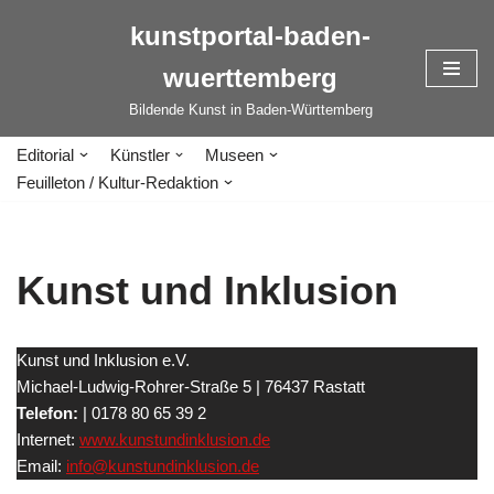
kunstportal-baden-
Zum
wuerttemberg
Inhalt
springen
Bildende Kunst in Baden-Württemberg
Editorial
Künstler
Museen
Feuilleton / Kultur-Redaktion
Kunst und Inklusion
Kunst und Inklusion e.V.
Michael-Ludwig-Rohrer-Straße 5 | 76437 Rastatt
Telefon:
| 0178 80 65 39 2
Internet:
www.kunstundinklusion.de
Email:
info@kunstundinklusion.de