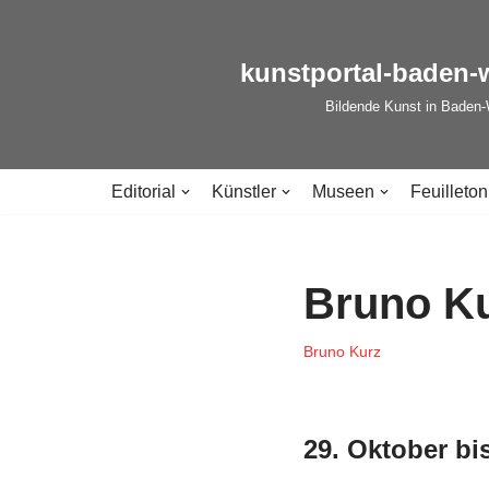
Zum
kunstportal-baden-
Inhalt
Bildende Kunst in Baden
springen
Editorial
Künstler
Museen
Feuilleton
Bruno Ku
Bruno Kurz
29. Oktober bi