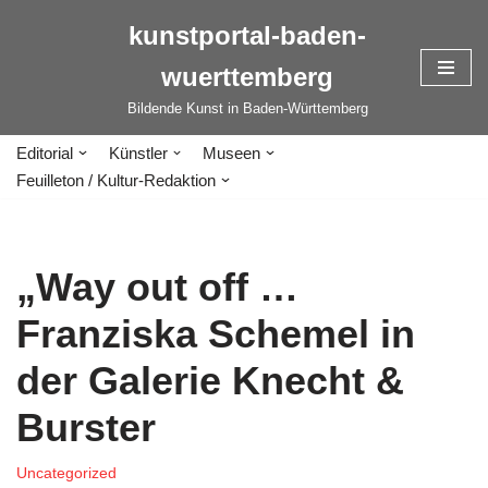
kunstportal-baden-
Zum
wuerttemberg
Inhalt
springen
Bildende Kunst in Baden-Württemberg
Editorial
Künstler
Museen
Feuilleton / Kultur-Redaktion
„Way out off …
Franziska Schemel in
der Galerie Knecht &
Burster
Uncategorized