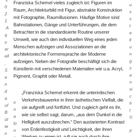
Franziska Schemel vieles zugleich ist: Figuren im
u
0
Raum, Architekturbild mit Figur, abstrakte Konstruktion
s
2
mit Fotographie, Raumillusionen. Häufige Motive sind
s
1
Bahnstationen, Gänge und Unterführungen, die dem
t
A
Betrachter:in die standardisierte Routine unserer
e
q
Umwelt, wie auch den individuellen Weg eines jeden
ll
u
Menschen aufzeigen und Assoziationen an die
u
ar
n
architektonische Formensprache der Moderne
ell
g
aufzeigen. Neben der Fotografie beschäftigt sich die
,
s
Künstlerin mit verschiedenen Materialien wie u.a. Acryl,
S
a
Pigment, Graphit oder Metall.
a
n
n
si
d
„Franziska Schemel erkennt die unterirdischen
c
a
Verkehrsbauwerke in ihrer ästhetischen Vielfalt, die
o
h
uf
sie aufgreift und fortführt. Und zugleich geht es ihr,
n
t
B
wie sie selbst sagt, darum, „aus dem Dunkel in die
a
©
üt
Helligkeit auszubrechen.“ Den austarierten Kontrast
lo
te
von Erdenfestigkeit und Leichtigkeit, der ihren
n
F
n
Werken zu eigen ist, ruft sie auch durch ihre