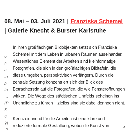
08. Mai – 03. Juli 2021 |
Franziska Schemel
| Galerie Knecht & Burster Karlsruhe
In ihren großflächigen Bildobjekten setzt sich Franziska
Schemel mit dem Leben in urbanen Räumen auseinander.
o
Wesentliches Element der Arbeiten sind kleinformatige
n
Fotografien, die sich in den großflächigen Bildtafeln, die
a
diese umgeben, perspektivisch verlängern. Durch die
tri
zentrale Setzung konzentriert sich der Blick des
p
Betrachters:in auf die Fotografien, die wie Fensteröffnungen
to
wirken. Die Wege des städtischen Umfelds scheinen ins
…
Unendliche zu führen – ziellos sind sie dabei dennoch nicht.
(P
5
6
Kennzeichnend für die Arbeiten ist eine klare und
9)
reduzierte formale Gestaltung, wobei die Kunst von
A
2