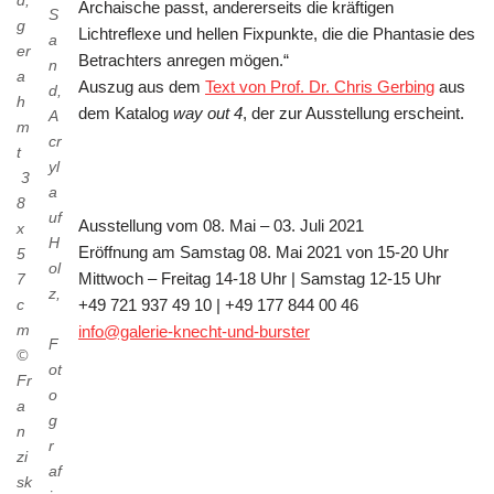
Archaische passt, andererseits die kräftigen
S
g
Lichtreflexe und hellen Fixpunkte, die die Phantasie des
a
er
Betrachters anregen mögen.“
n
a
Auszug aus dem
Text von Prof. Dr. Chris Gerbing
aus
d,
h
dem Katalog
way out 4
, der zur Ausstellung erscheint.
A
m
cr
t
yl
3
a
8
uf
Ausstellung vom 08. Mai – 03. Juli 2021
x
H
Eröffnung am Samstag 08. Mai 2021 von 15-20 Uhr
5
ol
Mittwoch – Freitag 14-18 Uhr | Samstag 12-15 Uhr
7
z,
c
+49 721 937 49 10 | +49 177 844 00 46‬
m
info@galerie-knecht-und-burster
F
©
ot
Fr
o
a
g
n
r
zi
af
sk