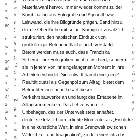
g
o
p
Materialwahl hervor. Immer wieder kommt zu der
w
t
a
Kombination aus Fotografie und Aquarell bzw.
a
o
pi
y
Leinwand, die ihre Bildgründe prägen, Sand hinzu,
:
er
(
der die Oberfläche mit seiner Körnigkeit zusätzlich
J
,
2
strukturiert, den haptischen Eindruck von
ü
F
8
r
grobkörniger Betonoberfläche noch verstärkt.
ot
6
g
Betont werden muss auch, dass Franziska
o
)
e
Schemel ihre Fotografien nicht retuschiert, sondern
gr
2
n
sie in jenem von ihr eingefangenen Moment in ihre
af
0
R
Arbeiten einbindet. Sie entwirft damit eine ,neue‘
ie
2
ö
Realität quasi als Gegenpol zum Alltag, bietet dem
a
1
s
Betrachter eine neue Lesart dieser
uf
n
Al
Verkehrsbauwerke an und fängt das Erhabene im
Pi
e
u
Alltagsmoment ein. Das tief verwurzelte
g
r
di
Unbehagen, das der Unterwelt stets anhaftet,
m
b
deutet sie letztlich um in lichte Momente, als „Einblicke
e
o
in eine künstliche Welt, in eine Grenzwelt zwischen
nt
n
Wirklichkeit und Imagination“, zu der einerseits das
e,
d,