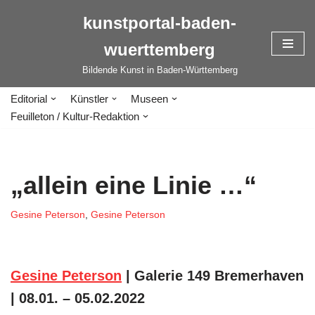
kunstportal-baden-
Zum
wuerttemberg
Inhalt
springen
Bildende Kunst in Baden-Württemberg
Editorial
Künstler
Museen
Feuilleton / Kultur-Redaktion
„allein eine Linie …“
Gesine Peterson
,
Gesine Peterson
Gesine Peterson
| Galerie 149 Bremerhaven
| 08.01. – 05.02.2022