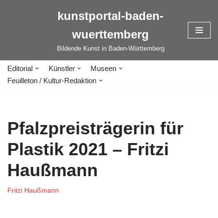
kunstportal-baden-
Zum
wuerttemberg
Inhalt
springen
Bildende Kunst in Baden-Württemberg
Editorial
Künstler
Museen
Feuilleton / Kultur-Redaktion
Pfalzpreisträgerin für
Plastik 2021 – Fritzi
Haußmann
Fritzi Haußmann