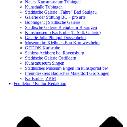
Kunstwettbewerbe, Ausschreibungen für Künstler
Neues Kunstmuseum Tübingen
Kunsthalle Tübingen
Städtische Galerie „Fähre“ Bad Saulgau
Galerie der Stiftung BC – pro arte
Böblingen: | Städtische Galerie
Städtische Galerie Bietigheim-Bissingen
Kunstmuseum Karlsruhe (fr. Stdt. Galerie)
Galerie Julia Philippi Dossenheim
Museum im Kleihues-Bau Kornwestheim
GEDOK Karlsruhe
Schloss Achberg bei Ravensburg
Städtische Galerie Ostfildern
Kunstmuseum Singen
Städtisches Museum Engen im kunstportal-bw
Freundeskreis Badisches Malerdorf Grötzingen
Karlsruhe | ZKM
Feuilleton / Kultur-Redaktion