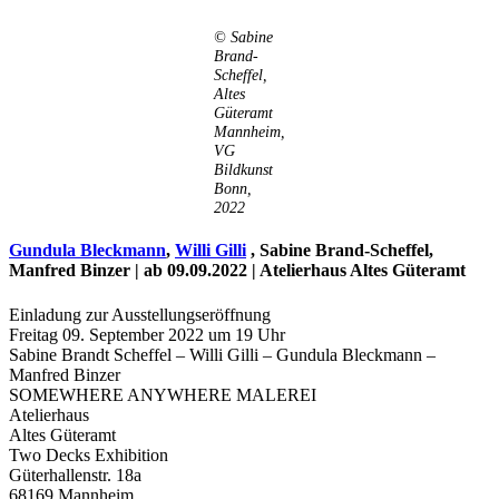
©
Sabine
Brand-
Scheffel,
Altes
Güteramt
Mannheim,
VG
Bildkunst
Bonn,
2022
Gundula Bleckmann
,
Willi Gilli
, Sabine Brand-Scheffel,
Uli Rothfuss
Manfred Binzer | ab 09.09.2022 | Atelierhaus Altes Güteramt
Einladung zur Ausstellungseröffnung
Freitag 09. September 2022 um 19 Uhr
Sabine Brandt Scheffel – Willi Gilli – Gundula Bleckmann –
Manfred Binzer
Harald Schwiers
SOMEWHERE ANYWHERE MALEREI
Atelierhaus
Altes Güteramt
Two Decks Exhibition
Güterhallenstr. 18a
68169 Mannheim