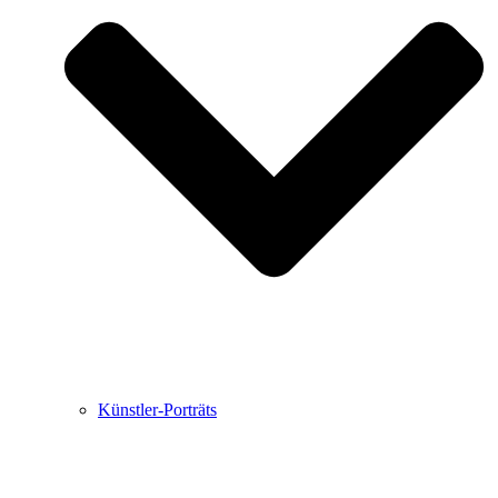
Buchbesprechungen von Harald Schwiers
Haralds Streifzüge
Hörtipps von Harald Schwiers
Kunstausflüge mit Sigrid Balke
Marc Peschke – Out of The Länd
Buchtipps von Uli Rothfuss
Hausbesuche
Frederick D. Bunsen – Kunst
Bildergeschichten von Jürgen Linde und Dietmar
Zankel
Kunsttheorie: Kunstführer und Flugschwein
Kunst geht weiter.
Künstler-Porträts