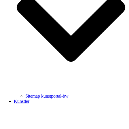
Uli Rothfuss
Harald Schwiers
Sitemap kunstportal-bw
Künstler
Buchtipps von Prof. Uli Rothfuss