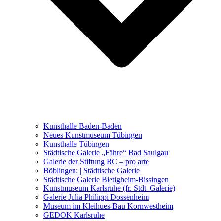
Ausstellungen 2021 – 2023
Malerei, Zeichnung, Fotografie
Skulptur und Installation
Musik, Literatur und andere
Kunstvermittler
Was seither geschah
Kunsthalle Baden-Baden
Kunstwettbewerbe, Ausschreibungen für Künstler
Neues Kunstmuseum Tübingen
Kunsthalle Tübingen
Städtische Galerie „Fähre“ Bad Saulgau
Galerie der Stiftung BC – pro arte
Böblingen: | Städtische Galerie
Städtische Galerie Bietigheim-Bissingen
Kunstmuseum Karlsruhe (fr. Stdt. Galerie)
Galerie Julia Philippi Dossenheim
Museum im Kleihues-Bau Kornwestheim
GEDOK Karlsruhe