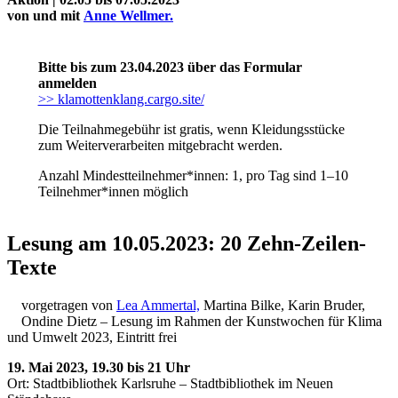
Bildergeschichten von Jürgen Linde und Dietmar
von und mit
Anne Wellmer.
Zankel
Kunsttheorie: Kunstführer und Flugschwein
Kunst geht weiter.
Bitte bis zum 23.04.2023 über das Formular
anmelden
>> klamottenklang.cargo.site/
Die Teilnahmegebühr ist gratis, wenn Kleidungsstücke
zum Weiterverarbeiten mitgebracht werden.
Anzahl Mindestteilnehmer*innen: 1, pro Tag sind 1–10
Teilnehmer*innen möglich
Lesung am 10.05.2023: 20 Zehn-Zeilen-
Texte
vorgetragen von
Lea Ammertal,
Martina Bilke, Karin Bruder,
Ondine Dietz – Lesung im Rahmen der Kunstwochen für Klima
und Umwelt 2023, Eintritt frei
19. Mai 2023, 19.30 bis 21 Uhr
Ort: Stadtbibliothek Karlsruhe – Stadtbibliothek im Neuen