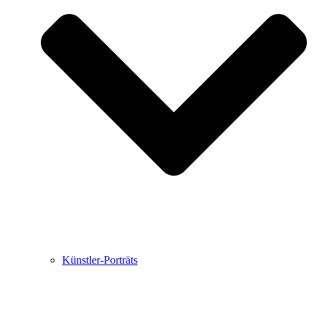
Buchbesprechungen von Harald Schwiers
Haralds Streifzüge
Hörtipps von Harald Schwiers
Kunstausflüge mit Sigrid Balke
Marc Peschke – Out of The Länd
Buchtipps von Uli Rothfuss
Hausbesuche
Frederick D. Bunsen – Kunst
Bildergeschichten von Jürgen Linde und Dietmar
Zankel
Kunsttheorie: Kunstführer und Flugschwein
Kunst geht weiter.
Künstler-Porträts