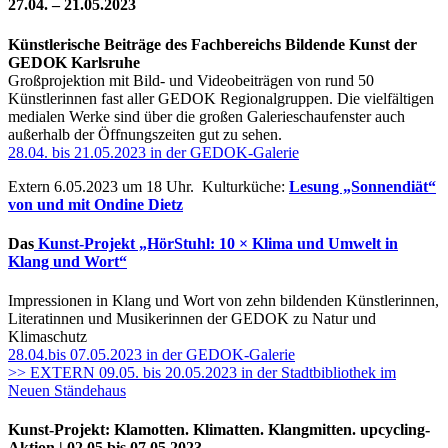
27.04. – 21.05.2023
Künstlerische Beiträge des Fachbereichs Bildende Kunst der
GEDOK Karlsruhe
Großprojektion mit Bild- und Videobeiträgen von rund 50
Künstlerinnen fast aller GEDOK Regionalgruppen. Die vielfältigen
medialen Werke sind über die großen Galerieschaufenster auch
Buchtipps von Prof. Uli Rothfuss
außerhalb der Öffnungszeiten gut zu sehen.
28.04. bis 21.05.2023 in der GEDOK-Galerie
Extern 6.05.2023 um 18 Uhr. Kulturküche:
Lesung „Sonnendiät“
von und mit Ondine Dietz
Das
Kunst-Projekt „HörStuhl: 10 × Klima und Umwelt in
Klang und Wort“
Impressionen in Klang und Wort von zehn bildenden Künstlerinnen,
Literatinnen und Musikerinnen der GEDOK zu Natur und
Buchbesprechungen von Harald Schwiers
Klimaschutz
Haralds Streifzüge
28.04.bis 07.05.2023 in der GEDOK-Galerie
Hörtipps von Harald Schwiers
>> EXTERN 09.05. bis 20.05.2023 in der Stadtbibliothek im
Kunstausflüge mit Sigrid Balke
Neuen Ständehaus
Marc Peschke – Out of The Länd
Buchtipps von Uli Rothfuss
Hausbesuche
Kunst-Projekt: Klamotten. Klimatten. Klangmitten. upcycling-
Frederick D. Bunsen – Kunst
Aktion | 02.05 bis 07.05
.
2023