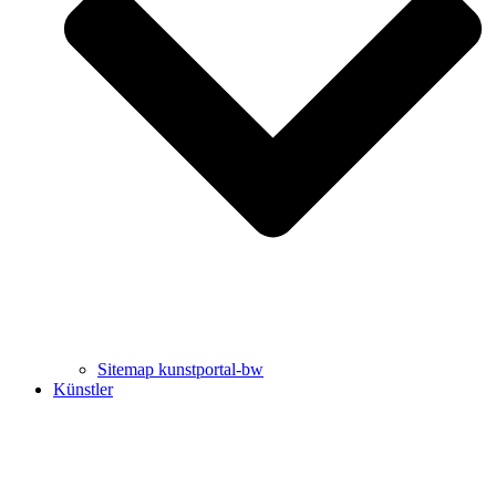
Uli Rothfuss
Harald Schwiers
Sitemap kunstportal-bw
Künstler
Buchtipps von Prof. Uli Rothfuss