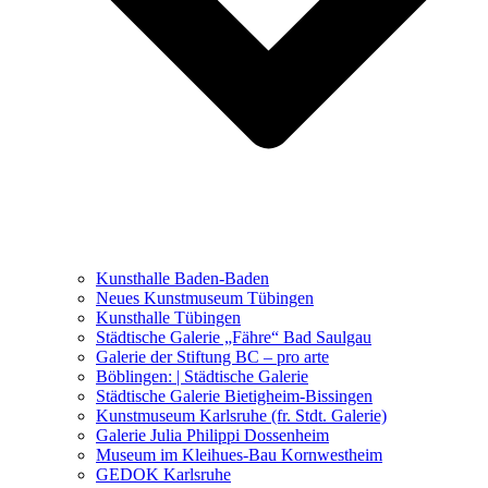
Ausstellungen 2021 – 2023
Malerei, Zeichnung, Fotografie
Skulptur und Installation
Musik, Literatur und andere
Kunstvermittler
Was seither geschah
Kunsthalle Baden-Baden
Kunstwettbewerbe, Ausschreibungen für Künstler
Neues Kunstmuseum Tübingen
Kunsthalle Tübingen
Städtische Galerie „Fähre“ Bad Saulgau
Galerie der Stiftung BC – pro arte
Böblingen: | Städtische Galerie
Städtische Galerie Bietigheim-Bissingen
Kunstmuseum Karlsruhe (fr. Stdt. Galerie)
Galerie Julia Philippi Dossenheim
Museum im Kleihues-Bau Kornwestheim
GEDOK Karlsruhe