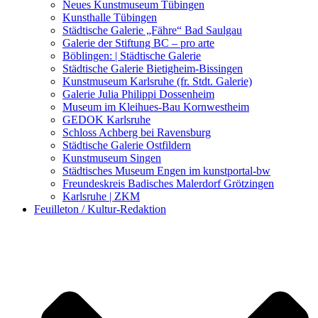
Kunstwettbewerbe, Ausschreibungen für Künstler
Neues Kunstmuseum Tübingen
Kunsthalle Tübingen
Städtische Galerie „Fähre“ Bad Saulgau
Galerie der Stiftung BC – pro arte
Böblingen: | Städtische Galerie
Städtische Galerie Bietigheim-Bissingen
Kunstmuseum Karlsruhe (fr. Stdt. Galerie)
Galerie Julia Philippi Dossenheim
Museum im Kleihues-Bau Kornwestheim
GEDOK Karlsruhe
Schloss Achberg bei Ravensburg
Städtische Galerie Ostfildern
Kunstmuseum Singen
Städtisches Museum Engen im kunstportal-bw
Freundeskreis Badisches Malerdorf Grötzingen
Karlsruhe | ZKM
Feuilleton / Kultur-Redaktion