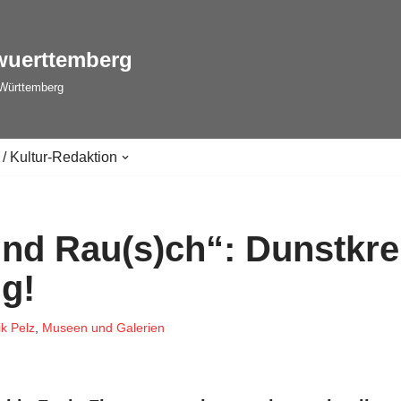
wuerttemberg
-Württemberg
 / Kultur-Redaktion
und Rau(s)ch“: Dunstkre
g!
k Pelz
,
Museen und Galerien