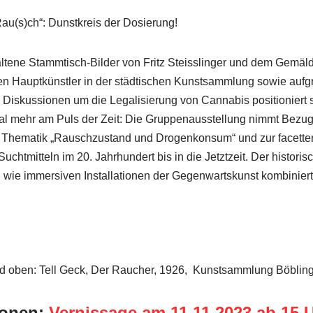
Rau(s)ch“: Dunstkreis der Dosierung!
rhaltene Stammtisch-Bilder von Fritz Steisslinger und dem Gemä
en Hauptkünstler in der städtischen Kunstsammlung sowie aufgr
n Diskussionen um die Legalisierung von Cannabis positioniert s
al mehr am Puls der Zeit: Die Gruppenausstellung nimmt Bezug
n Thematik „Rauschzustand und Drogenkonsum“ und zur facette
uchtmitteln im 20. Jahrhundert bis in die Jetztzeit. Der historis
 wie immersiven Installationen der Gegenwartskunst kombiniert 
ld oben: Tell Geck, Der Raucher, 1926, Kunstsammlung Böblin
ionen:
Vernissage am 11.11.2023 ab 15 