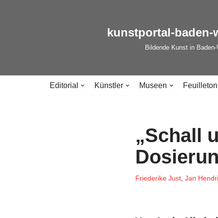
Zum
kunstportal-baden-
Inhalt
Bildende Kunst in Baden
springen
Editorial
Künstler
Museen
Feuilleton
„Schall 
Dosierun
Friederike Just
,
Jan Hendri