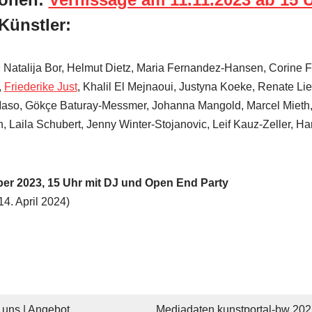
Künstler:
 Natalija Bor, Helmut Dietz, Maria Fernandez-Hansen, Corine 
,
Friederike Just
, Khalil El Mejnaoui, Justyna Koeke, Renate Li
aso, Gökçe Baturay-Messmer, Johanna Mangold, Marcel Mieth,
n, Laila Schubert, Jenny Winter-Stojanovic, Leif Kauz-Zeller, H
er 2023, 15 Uhr mit DJ und Open End Party
14. April 2024)
 uns | Angebot
Mediadaten kunstportal-bw 202