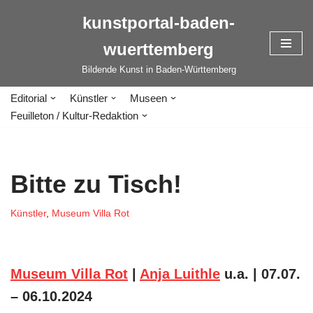
kunstportal-baden-
Zum
wuerttemberg
Inhalt
springen
Bildende Kunst in Baden-Württemberg
Editorial
Künstler
Museen
Feuilleton / Kultur-Redaktion
Bitte zu Tisch!
Künstler
,
Museum Villa Rot
Museum Villa Rot
|
Anja Luithle
u.a. | 07.07.
– 06.10.2024